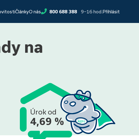
9−16 hod.
ovitosti
Články
O nás
800 688 388
Přihlásit
ady na
Úrok od
4,69 %