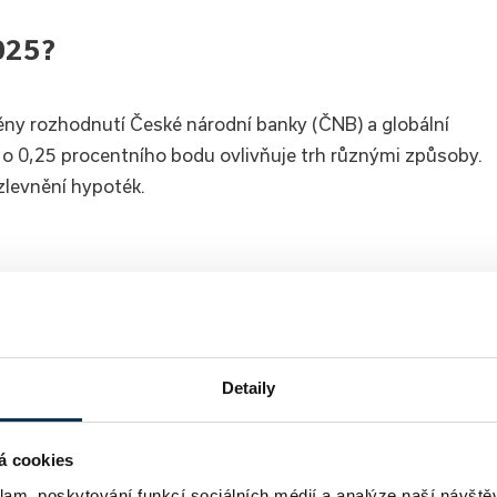
025?
ěny rozhodnutí České národní banky (ČNB) a globální
o 0,25 procentního bodu ovlivňuje trh různými způsoby.
zlevnění hypoték.
 úvěry se mohou těšit na postupné snížení úrokových
hypotéky.
elé hypoték mohou využít nižších sazeb k refinancování
Detaily
ávajících úvěrů.
 zpřístupňují vlastnictví bydlení širšímu okruhu zájemců, c
á cookies
klam, poskytování funkcí sociálních médií a analýze naší návšt