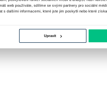
 hypoték, což potvrzuje například finanční ředitel
 náš web používáte, sdílíme se svými partnery pro sociální média
v uvolněné měnové politice ČNB ve spojení s tržními sazba
 s dalšími informacemi, které jste jim poskytli nebo které získa
ní úvěry.
ávajících úvěrů umožňuje větší flexibilitu při správě
Upravit
li v budoucím vývoji trhu nemovitostí a vstřícnější podmínk