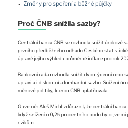
Změny pro spoření a běžné půjčky
Proč ČNB snížila sazby?
Centrální banka ČNB se rozhodla snížit úrokové sa
prvního předběžného odhadu Českého statistického
úpravě jejího výhledu průměrné inflace pro rok 20
Bankovní rada rozhodla snížit dvoutýdenní repo 
upravila i diskontní a lombardní sazbu. Snížení 
měnové politiky, kterou ČNB uplatňovala.
Guvernér Aleš Michl zdůraznil, že centrální banka
když snížení o 0,25 procentního bodu bylo „velmi 
rizikům.