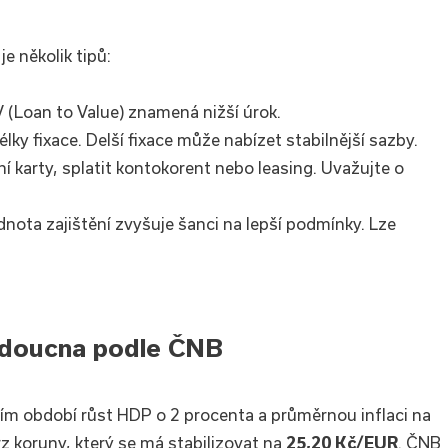
e několik tipů:
V (Loan to Value) znamená nižší úrok.
lky fixace. Delší fixace může nabízet stabilnější sazby.
ní karty, splatit kontokorent nebo leasing. Uvažujte o
odnota zajištění zvyšuje šanci na lepší podmínky. Lze
udoucna podle ČNB
ím období růst HDP o 2 procenta a průměrnou inflaci na
rz koruny, který se má stabilizovat na
25,20 Kč/EUR
. ČNB