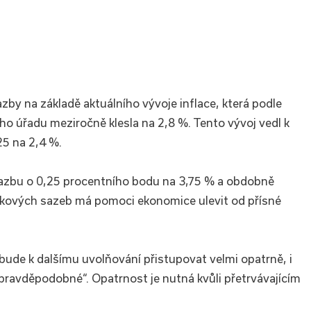
zby na základě aktuálního vývoje inflace, která podle
 úřadu meziročně klesla na 2,8 %. Tento vývoj vedl k
25 na 2,4 %.
sazbu o 0,25 procentního bodu na 3,75 % a obdobně
úrokových sazeb má pomoci ekonomice ulevit od přísné
 bude k dalšímu uvolňování přistupovat velmi opatrně, i
pravděpodobné“. Opatrnost je nutná kvůli přetrvávajícím