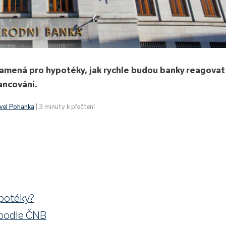
namená pro hypotéky, jak rychle budou banky reagovat
nancování.
vel Pohanka
| 3 minuty k přečtení
ypotéky?
podle ČNB