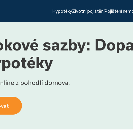
Hypotéky
Životní pojištění
Pojištění nem
okové sazby: Dop
ypotéky
nline z pohodlí domova.
ovat