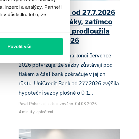
, inzerci a analýzy. Partneři
UniCredit Bank od 27.7.2026
mi
li v důsledku toho, že
zdražuje hypotéky, zatímco
Raiffeisenbank prodloužila
slevu do 6.9.2026
Povolit vše
y
Český hypoteční trh na konci července
2026 potvrzuje, že sazby zůstávají pod
tlakem a část bank pokračuje v jejich
růstu. UniCredit Bank od 27.7.2026 zvýšila
hypoteční sazby plošně o 0,1…
Pavel Pohanka
|
aktualizováno: 04.08.2026
4 minuty k přečtení