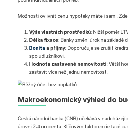
Možnosti ovlivnit cenu hypotéky máte i sami. Zde j
Výše vlastních prostředků
: Nižší poměr LT
Délka fixace
: Banky změní úrok na základě dé
Bonita
a příjmy
: Doporučuje se zrušit kredit
spoludlužníkovi.
Hodnota zastavené nemovitosti
: Větší h
zastavit více než jednu nemovitost.
Makroekonomický výhled do b
Česká národní banka (ČNB) očekává v nadcházejíc
úrovni 2,4 procenta. Klíčovým faktorem je také ku