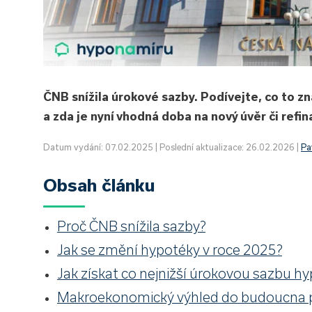
ČNB snížila úrokové sazby. Podívejte, co to z
a zda je nyní vhodná doba na nový úvěr či refi
Datum vydání: 07.02.2025 | Poslední aktualizace: 26.02.2026 |
Pa
Obsah článku
Proč ČNB snížila sazby?
Jak se změní hypotéky v roce 2025?
Jak získat co nejnižší úrokovou sazbu h
Makroekonomický výhled do budoucna 