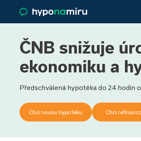
ČNB snižuje úr
ekonomiku a h
Předschválená hypotéka do 24 hodin o
Chci novou hypotéku
Chci refinanc