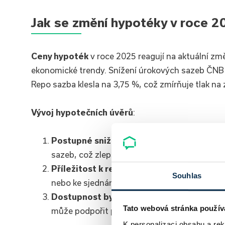
Jak se změní hypotéky v roce 2
Ceny hypoték
v roce 2025 reagují na aktuální zm
ekonomické trendy. Snížení úrokových sazeb ČNB 
Repo sazba klesla na 3,75 %, což zmírňuje tlak na 
Vývoj hypotečních úvěrů
:
Postupné snižování úroků
: Nové hypoteční
sazeb, což zlepší dostupnost a žádanost o 
Příležitost k refinancování
: Současní držit
Souhlas
nebo ke sjednání výhodnějších podmínek u st
Dostupnost bydlení
: Nižší měsíční splátky
Tato webová stránka použív
může podpořit poptávku po nemovitostech.
K personalizaci obsahu a re