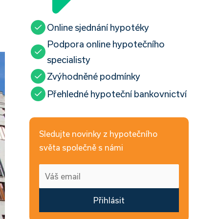
Online sjednání hypotéky
Podpora online hypotečního
specialisty
Zvýhodněné podmínky
Přehledné hypoteční bankovnictví
Sledujte novinky z hypotečního
světa společně s námi
Přihlásit