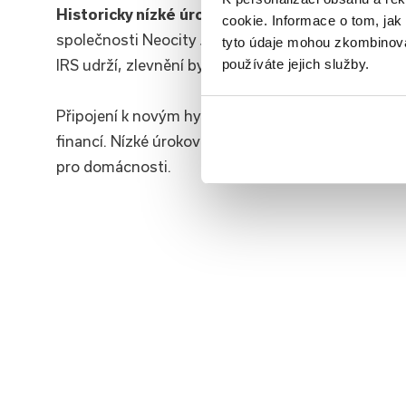
Historicky nízké úrovně
úroků zvyšují atraktivitu
cookie. Informace o tom, jak
společnosti Neocity Jiří Piluša. Pokud se trendy 
tyto údaje mohou zkombinovat
IRS udrží, zlevnění by mohly více podpořit hypoteč
používáte jejich služby.
Připojení k novým hypotékám nebo refinancování st
financí. Nízké úrokové sazby tak hrají klíčovou ro
pro domácnosti.