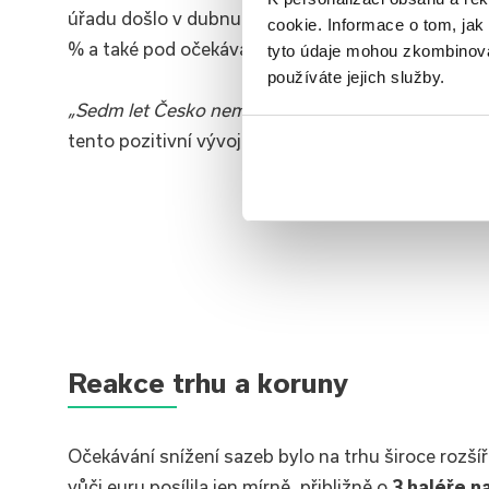
úřadu došlo v dubnu k
meziročnímu poklesu infl
cookie. Informace o tom, jak
% a také pod očekáváním trhu. Tento pokles infla
tyto údaje mohou zkombinovat
používáte jejich služby.
„Sedm let Česko nemělo tak nízkou inflaci,“
zdůrazn
tento pozitivní vývoj stále přetrvávají určité infl
Reakce trhu a koruny
Očekávání snížení sazeb bylo na trhu široce rozšíře
vůči euru posílila jen mírně, přibližně o
3 haléře n