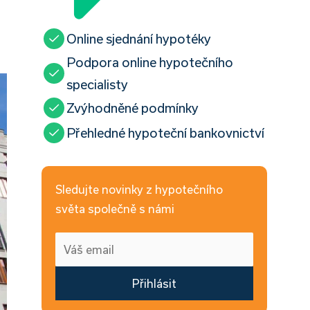
Online sjednání hypotéky
Podpora online hypotečního
specialisty
Zvýhodněné podmínky
Přehledné hypoteční bankovnictví
Sledujte novinky z hypotečního
světa společně s námi
Přihlásit