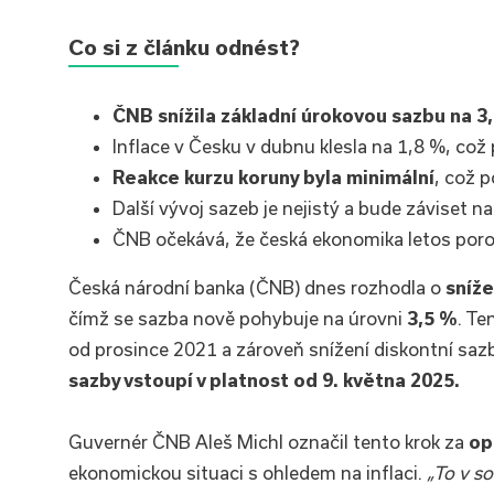
Co si z článku odnést?
ČNB snížila základní úrokovou sazbu na 3
Inflace v Česku v dubnu klesla na 1,8 %, což
Reakce kurzu koruny byla minimální
, což p
Další vývoj sazeb je nejistý a bude záviset na
ČNB očekává, že česká ekonomika letos poro
Česká národní banka (ČNB) dnes rozhodla o
sníž
čímž se sazba nově pohybuje na úrovni
3,5 %
. Te
od prosince 2021 a zároveň snížení diskontní saz
sazby vstoupí v platnost od 9. května 2025.
Guvernér ČNB Aleš Michl označil tento krok za
op
ekonomickou situaci s ohledem na inflaci.
„To v s