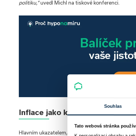
politiku,“
uvedl Michl na tiskové konferenci.
Souhlas
Inflace jako klíčový faktor rozh
Tato webová stránka použív
Hlavním ukazatelem, který ČNB při svém rozhodov
K personalizaci obsahu a re