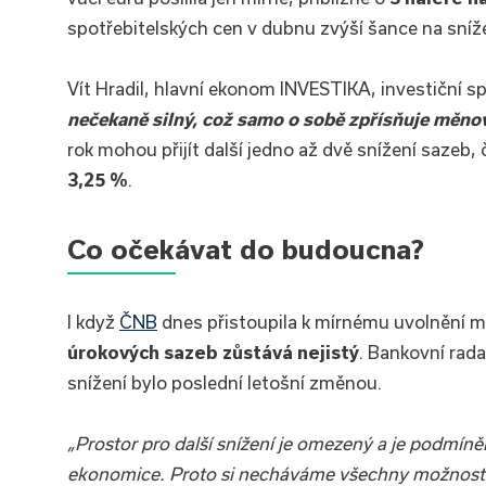
spotřebitelských cen v dubnu zvýší šance na sníže
Vít Hradil, hlavní ekonom INVESTIKA, investiční sp
nečekaně silný, což samo o sobě zpřísňuje měnov
rok mohou přijít další jedno až dvě snížení sazeb,
3,25 %
.
Co očekávat do budoucna?
I když
ČNB
dnes přistoupila k mírnému uvolnění mě
úrokových sazeb zůstává nejistý
. Bankovní rada
snížení bylo poslední letošní změnou.
„Prostor pro další snížení je omezený a je podmíně
ekonomice. Proto si necháváme všechny možnosti