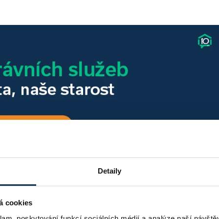
Detaily
odování
á cookies
ání sleduje, je
vývoj inflace
. Podle Českého statistického
klam, poskytování funkcí sociálních médií a analýze naší návšt