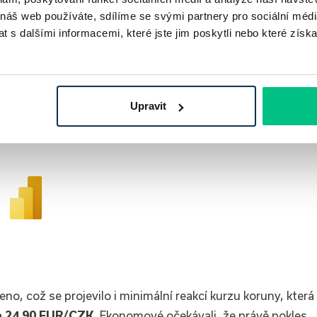
ace na 1,8 %
, což je výrazně pod předchozí hodnotou 2,7
 náš web používáte, sdílíme se svými partnery pro sociální média
ce byl hlavním důvodem, proč se ČNB rozhodla sazby sníži
 s dalšími informacemi, které jste jim poskytli nebo které získa
il guvernér Michl, který současně upozornil, že i přes
ační tlaky, zejména v sektoru služeb a mezd.
Upravit
no, což se projevilo i minimální reakcí kurzu koruny, která
a 24,90 EUR/CZK
. Ekonomové očekávali, že právě pokles