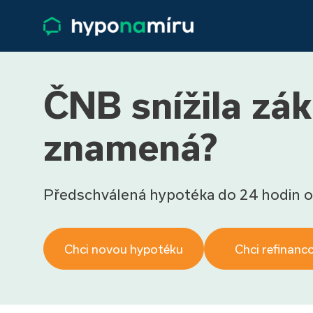
ČNB snížila zá
znamená?
Předschválená hypotéka do 24 hodin o
Chci novou hypotéku
Chci refinanc