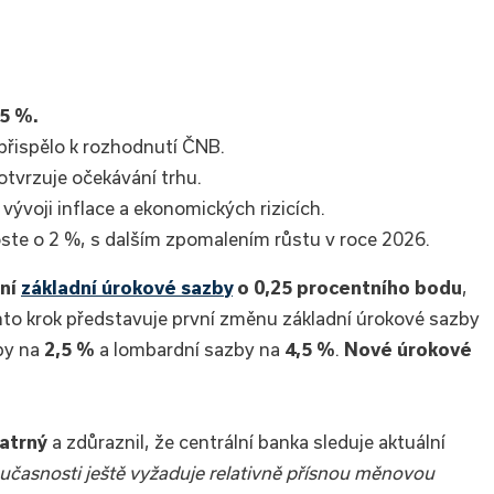
,5 %.
 přispělo k rozhodnutí ČNB.
otvrzuje očekávání trhu.
 vývoji inflace a ekonomických rizicích.
ste o 2 %, s dalším zpomalením růstu v roce 2026.
ení
základní úrokové sazby
o 0,25 procentního bodu
,
nto krok představuje první změnu základní úrokové sazby
by na
2,5 %
a lombardní sazby na
4,5 %
.
Nové úrokové
atrný
a zdůraznil, že centrální banka sleduje aktuální
oučasnosti ještě vyžaduje relativně přísnou měnovou