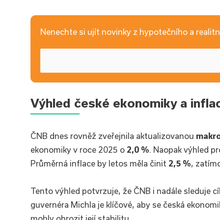
Nenechte si ujít novinky z hypotečního a realitní
Výhled české ekonomiky a infla
ČNB dnes rovněž zveřejnila aktualizovanou
makr
ekonomiky v roce 2025 o
2,0 %
. Naopak výhled pr
Průměrná inflace by letos měla činit
2,5 %
, zatím
Tento výhled potvrzuje, že ČNB i nadále sleduje cí
guvernéra Michla je klíčové, aby se česká ekonom
mohly ohrozit její stabilitu.