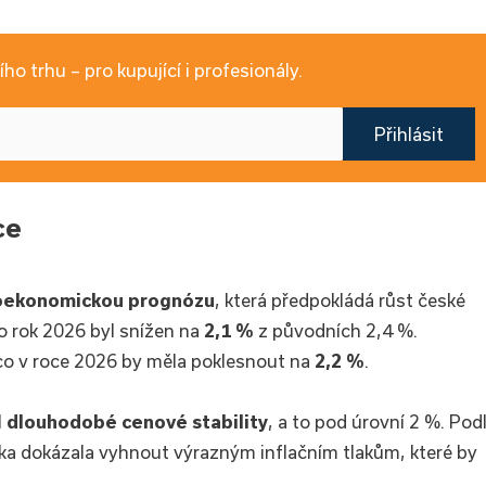
ho trhu – pro kupující i profesionály.
Přihlásit
ce
oekonomickou prognózu
, která předpokládá růst české
o rok 2026 byl snížen na
2,1 %
z původních 2,4 %.
co v roce 2026 by měla poklesnout na
2,2 %
.
l
dlouhodobé cenové stability
, a to pod úrovní 2 %. Pod
ika dokázala vyhnout výrazným inflačním tlakům, které by