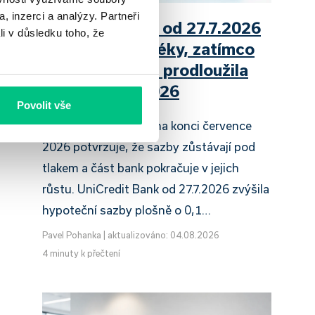
, inzerci a analýzy. Partneři
UniCredit Bank od 27.7.2026
t.
li v důsledku toho, že
zdražuje hypotéky, zatímco
Raiffeisenbank prodloužila
slevu do 6.9.2026
Povolit vše
Český hypoteční trh na konci července
2026 potvrzuje, že sazby zůstávají pod
tlakem a část bank pokračuje v jejich
růstu. UniCredit Bank od 27.7.2026 zvýšila
hypoteční sazby plošně o 0,1…
Pavel Pohanka
|
aktualizováno: 04.08.2026
4 minuty k přečtení