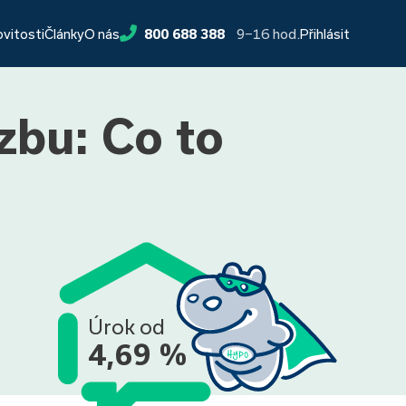
9−16 hod.
ovitosti
Články
O nás
800 688 388
Přihlásit
zbu: Co to
Úrok od
4,69 %