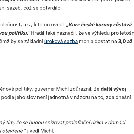
ní sazeb, což se potvrdilo.
olečnost, a.s., k tomu uvedl:
„Kurz české koruny zůstává
ou politiku.“
Hradil také naznačil, že ve výhledu pro letošn
 čímž by se základní
úroková sazba
mohla dostat na
3,0 až
nové politiky, guvernér Michl zdůraznil, že
další vývoj
 podle jeho slov není jednotná v názoru na to, zda dnešní
ný tím, že se budou snižovat proinflační rizika v domácí
 otevřené,“
uvedl Michl.