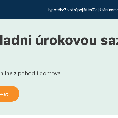
Hypotéky
Životní pojištění
Pojištění nem
kladní úrokovou sa
nline z pohodlí domova.
ovat