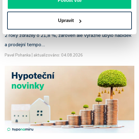
Povolit vše
klesá a trh zrychluje
Český trh rekreačních nemovitostí letos ukazuje nečekanou
Upravit
odolnost. Chaty a chalupy podle čerstvých dat za poslední
2 roky zdražily o 21,8 %, zároveň ale výrazně ubylo nabídek
a prodejní tempo…
Pavel Pohanka
|
aktualizováno: 04.08.2026