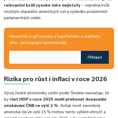
relevantní kvůli vysoké míře nejistoty
– zejména kvůli
možným dopadům amerických cel a výsledku podzimních
parlamentních voleb.
Nenechte si ujít novinky z hypotečního a realitního
trhu – pro kupující i profesionály.
Přihlásit
Rizika pro růst i inflaci v roce 2026
Vývoj české ekonomiky zatím podle Šindela naznačuje, že
by
růst HDP v roce 2025 mohl překonat dosavadní
očekávání ČNB ve výši 2 %
. Avšak nově zavedená
americká cla ve výši 15 % mohou tento výhled ohrozit a
omezit pozitivní rizika pro rok 2026, kdy centrální banka