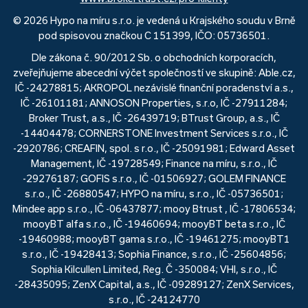
© 2026 Hypo na míru s.r.o. je vedená u Krajského soudu v Brně
pod spisovou značkou C 151399, IČO: 05736501.
Dle zákona č. 90/2012 Sb. o obchodních korporacích,
zveřejňujeme abecední výčet společností ve skupině: Able.cz,
IČ -24278815; AKROPOL nezávislé finanční poradenství a.s.,
IČ -26101181; ANNOSON Properties, s.r.o, IČ -27911284;
Broker Trust, a.s., IČ -26439719; BTrust Group, a.s., IČ
-14404478; CORNERSTONE Investment Services s.r.o., IČ
-2920786; CREAFIN, spol. s r.o., IČ -25091981; Edward Asset
Management, IČ -19728549; Finance na míru, s.r.o., IČ
-29276187; GOFIS s.r.o., IČ -01506927; GOLEM FINANCE
s.r.o., IČ -26880547; HYPO na míru, s.r.o., IČ -05736501;
Mindee app s.r.o., IČ -06437877; mooy Btrust , IČ -17806534;
mooyBT alfa s.r.o., IČ -19460694; mooyBT beta s.r.o., IČ
-19460988; mooyBT gama s.r.o., IČ -19461275; mooyBT1
s.r.o., IČ -19428413; Sophia Finance, s.r.o., IČ -25604856;
Sophia Kilcullen Limited, Reg. Č -350084; VHI, s.r.o., IČ
-28435095; ZenX Capital, a.s., IČ -09289127; ZenX Services,
s.r.o., IČ -24124770