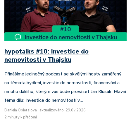
hypotalks #10: Investice do
nemovitostí v Thajsku
Přinášíme jedinečný podcast se skvělými hosty zaměřený
na témata bydlení, investic do nemovitostí, financování a
mnoho dalšího, kterým vás bude provázet Jan Klusák. Hlavní
téma dílu: Investice do nemovitostí v…
Daniela Opletalová
|
aktualizováno: 29.07.2026
2 minuty k přečtení