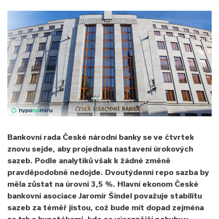
Bankovní rada České národní banky se ve čtvrtek
znovu sejde, aby projednala nastavení úrokových
sazeb. Podle analytiků však k žádné změně
pravděpodobně nedojde. Dvoutýdenní repo sazba by
měla zůstat na úrovni 3,5 %. Hlavní ekonom České
bankovní asociace Jaromír Šindel považuje stabilitu
sazeb za téměř jistou, což bude mít dopad zejména