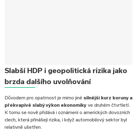
✅Typ úvěru:
Nová hypotéka
Slabší HDP i geopolitická rizika jako
✅
Úrok
:
od 4,69 %
✅Hodnota nemovitosti:
3 800 000 Kč
brzda dalšího uvolňování
✅Doba splácení:
30 let
✅Výše úvěru:
3 500 000 Kč
Důvodem pro opatrnost je mimo jiné
silnější kurz koruny a
✅Měsíční splátka:
18 131 Kč
překvapivě slabý výkon ekonomiky
ve druhém čtvrtletí.
K tomu se nově přidává i oznámení o amerických dovozních
clech, která přinášejí rizika, i když automobilový sektor byl
relativně ušetřen.