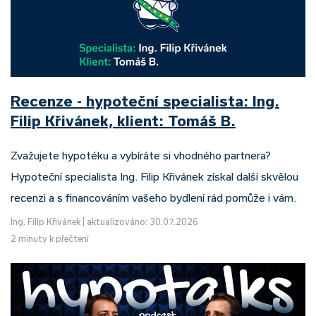
Recenze - hypoteční specialista: Ing.
Filip Křivánek, klient: Tomáš B.
Zvažujete hypotéku a vybíráte si vhodného partnera?
Hypoteční specialista Ing. Filip Křivánek získal další skvělou
recenzi a s financováním vašeho bydlení rád pomůže i vám.
Ing. Filip Křivánek
|
aktualizováno: 30.07.2026
2 minuty k přečtení