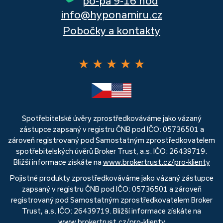
po-pá 9-16 hod
info@hyponamiru.cz
Pobočky a kontakty
★
★
★
★
★
Spotřebitelské úvěry zprostředkováváme jako vázaný
zástupce zapsaný v registru ČNB pod IČO: 05736501 a
zároveň registrovaný pod Samostatným zprostředkovatelem
spotřebitelských úvěrů Broker Trust, a.s. IČO: 26439719.
Bližší informace získáte na
www.brokertrust.cz/pro-klienty
Pojistné produkty zprostředkováváme jako vázaný zástupce
zapsaný v registru ČNB pod IČO: 05736501 a zároveň
registrovaný pod Samostatným zprostředkovatelem Broker
Trust, a.s. IČO: 26439719. Bližší informace získáte na
www.brokertrust.cz/pro-klienty