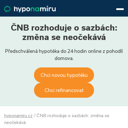
Hypotéky
Životní pojištění
Pojištění nemovitosti
ČNB rozhoduje o sazbách:
Články
změna se neočekává
O nás
Předschválená hypotéka do 24 hodin online z pohodlí
800 688 388
9−16 hod.
domova.
Přihlásit
Chci novou hypotéku
Chci refinancovat
hyponamiru.cz
/
ČNB rozhoduje o sazbách: změna se
neočekává