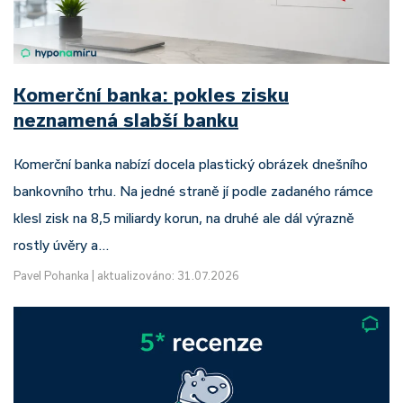
Komerční banka: pokles zisku
neznamená slabší banku
Komerční banka nabízí docela plastický obrázek dnešního
bankovního trhu. Na jedné straně jí podle zadaného rámce
klesl zisk na 8,5 miliardy korun, na druhé ale dál výrazně
rostly úvěry a…
Pavel Pohanka
|
aktualizováno: 31.07.2026