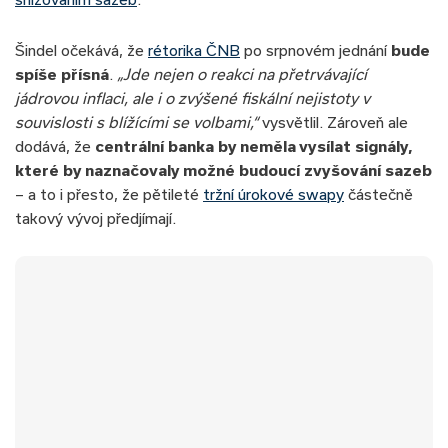
Šindel očekává, že
rétorika ČNB
po srpnovém jednání
bude
spíše přísná
.
„Jde nejen o reakci na přetrvávající
jádrovou inflaci, ale i o zvýšené fiskální nejistoty v
souvislosti s blížícími se volbami,“
vysvětlil. Zároveň ale
dodává, že
centrální banka by neměla vysílat signály,
které by naznačovaly možné budoucí zvyšování sazeb
– a to i přesto, že pětileté
tržní úrokové swapy
částečně
takový vývoj předjímají.