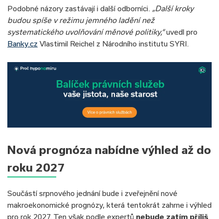
Podobné názory zastávají i další odborníci.
„Další kroky
budou spíše v režimu jemného ladění než
systematického uvolňování měnové politiky,“
uvedl pro
Banky.cz
Vlastimil Reichel z Národního institutu SYRI.
Nová prognóza nabídne výhled až do
roku 2027
Součástí srpnového jednání bude i zveřejnění nové
makroekonomické prognózy, která tentokrát zahrne i výhled
pro rok 2027. Ten však podle expertů
nebude zatím příliš