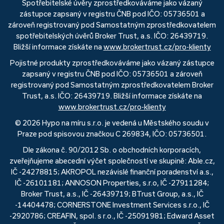
Spotřebitelské úvěry zprostředkováváme jako vázaný
zástupce zapsaný v registru ČNB pod IČO: 05736501 a
zároveň registrovaný pod Samostatným zprostředkovatelem
spotřebitelských úvěrů Broker Trust, a.s. IČO: 26439719.
Bližší informace získáte na
www.brokertrust.cz/pro-klienty
Pojistné produkty zprostředkováváme jako vázaný zástupce
zapsaný v registru ČNB pod IČO: 05736501 a zároveň
registrovaný pod Samostatným zprostředkovatelem Broker
Trust, a.s. IČO: 26439719. Bližší informace získáte na
www.brokertrust.cz/pro-klienty
© 2026 Hypo na míru s.r.o. je vedená u Městského soudu v
Praze pod spisovou značkou C 269834, IČO: 05736501.
Dle zákona č. 90/2012 Sb. o obchodních korporacích,
zveřejňujeme abecední výčet společností ve skupině: Able.cz,
IČ -24278815; AKROPOL nezávislé finanční poradenství a.s.,
IČ -26101181; ANNOSON Properties, s.r.o, IČ -27911284;
Broker Trust, a.s., IČ -26439719; BTrust Group, a.s., IČ
-14404478; CORNERSTONE Investment Services s.r.o., IČ
-2920786; CREAFIN, spol. s r.o., IČ -25091981; Edward Asset