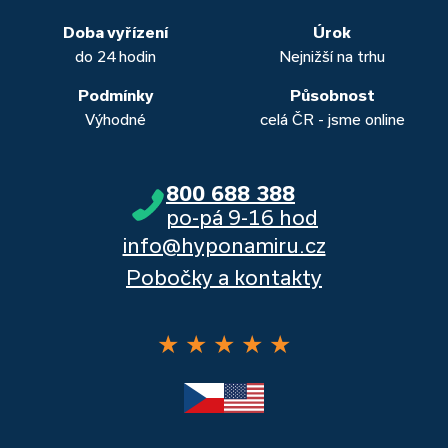
Dalšími kvalitními proklientskými bankami jsou Komerční
banka, Moneta a Raiffeisenbank.
Doba vyřízení
Úrok
do 24 hodin
Nejnižší na trhu
Podmínky
Působnost
Výhodné
celá ČR - jsme online
800 688 388
po-pá 9-16 hod
info@hyponamiru.cz
Pobočky a kontakty
★
★
★
★
★