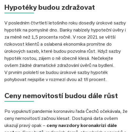
Hypotéky budou zdražovat
V posledním čtvrtletí letošního roku dosedly úrokové sazby
hypoték na pomyslné dno. Banky nabízely hypoteční úvěry i
za méně než 1,5 procenta ročně. V roce 2021 se větší
rizikovost klientů a oslabená ekonomika promítne do
úrokových sazeb, které budou pozvolna růst. Když sazby
hypoték rostou, zájem o ně obecně klesá. Nečekejte
ovšem žádné dramatické zdražování úvěrů na bydlení.
V prvním pololetí se budou úrokové sazby hypoték
pohybovat nejspíše v rozmezí dvou až tří procent.
Ceny nemovitostí budou dále růst
Po vypuknutí pandemie koronaviru řada Čechů očekávala, že
ceny nemovitostí začnou klesat. Dostupná data ovšem
ukazují pravý opak –
ceny navzdory koronakrizi dále