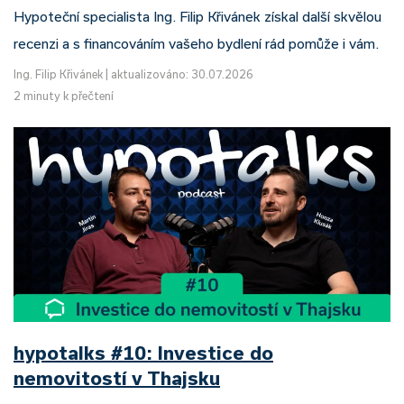
Hypoteční specialista Ing. Filip Křivánek získal další skvělou
recenzi a s financováním vašeho bydlení rád pomůže i vám.
Ing. Filip Křivánek
|
aktualizováno: 30.07.2026
2 minuty k přečtení
hypotalks #10: Investice do
nemovitostí v Thajsku