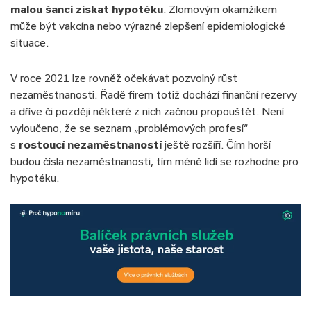
malou šanci získat hypotéku
. Zlomovým okamžikem
může být vakcína nebo výrazné zlepšení epidemiologické
situace.
V roce 2021 lze rovněž očekávat pozvolný růst
nezaměstnanosti. Řadě firem totiž dochází finanční rezervy
a dříve či později některé z nich začnou propouštět. Není
vyloučeno, že se seznam „problémových profesí“
s
rostoucí nezaměstnaností
ještě rozšíří. Čím horší
budou čísla nezaměstnanosti, tím méně lidí se rozhodne pro
hypotéku.