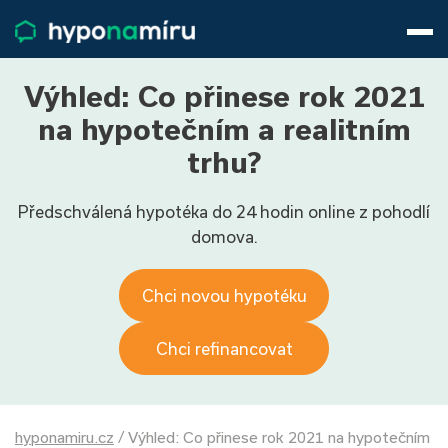
Hypotéky
Životní pojištění
Pojištění nemovitosti
Výhled: Co přinese rok 2021
Články
na hypotečním a realitním
O nás
trhu?
800 688 388
9−16 hod.
Předschválená hypotéka do 24 hodin online z pohodlí
Přihlásit
domova.
Chci novou hypotéku
Chci refinancovat
hyponamiru.cz
/
Výhled: Co přinese rok 2021 na hypotečním