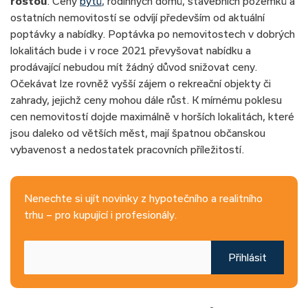
rostou
. Ceny
bytů
, rodinných domů, stavebních pozemků a
ostatních nemovitostí se odvíjí především od aktuální
poptávky a nabídky. Poptávka po nemovitostech v dobrých
lokalitách bude i v roce 2021 převyšovat nabídku a
prodávající nebudou mít žádný důvod snižovat ceny.
Očekávat lze rovněž vyšší zájem o rekreační objekty či
zahrady, jejichž ceny mohou dále růst. K mírnému poklesu
cen nemovitostí dojde maximálně v horších lokalitách, které
jsou daleko od větších měst, mají špatnou občanskou
vybavenost a nedostatek pracovních příležitostí.
Nenechte si ujít novinky z hypotečního a realitního
trhu – pro kupující i profesionály.
Přihlásit