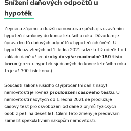
Snížení daňových odpočtů u
hypoték
Zejména zájemci o dražší nemovitosti spěchají s uzavřením
hypoteční smlouvy do konce letošního roku. Důvodem je
úprava limitů daňových odpočtů u hypotečních úvěrů. U
hypoték uzavřených od 1. ledna 2021 si lze totiž odečíst od
základu daně už jen
úroky do výše maximálně 150 tisíc
korun
(pozn. u hypoték sjednaných do konce letošního roku
to je až 300 tisíc korun).
Součástí zákona rušícího čtyřprocentní daň z nabytí
nemovitosti je rovněž
prodloužení časového testu
. U
nemovitostí nabytých od 1. ledna 2021 se prodlužuje
časový test pro osvobození od daně z příjmů fyzických
osob z pěti na deset let. Cílem této změny je především
zamezit spekulativním nákupům nemovitostí.