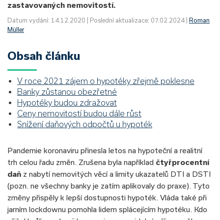
zastavovaných nemovitostí.
Datum vydání: 14.12.2020 | Poslední aktualizace: 07.02.2024 |
Roman
Müller
Obsah článku
V roce 2021 zájem o hypotéky zřejmě poklesne
Banky zůstanou obezřetné
Hypotéky budou zdražovat
Ceny nemovitostí budou dále růst
Snížení daňových odpočtů u hypoték
Pandemie koronaviru přinesla letos na hypoteční a realitní
trh celou řadu změn. Zrušena byla například
čtyřprocentní
daň
z nabytí nemovitých věcí a limity ukazatelů DTI a DSTI
(pozn. ne všechny banky je zatím aplikovaly do praxe). Tyto
změny přispěly k lepší dostupnosti hypoték. Vláda také při
jarním lockdownu pomohla lidem splácejícím hypotéku. Kdo