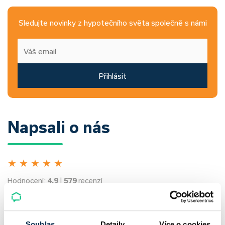
Sledujte novinky z hypotečního světa společně s námi
Přihlásit
Napsali o nás
★
★
★
★
★
Hodnocení:
4.9
|
579
recenzí
Všechna hodnocení
Souhlas
Detaily
Více o cookies