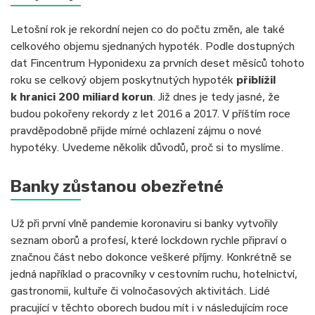
Letošní rok je rekordní nejen co do počtu změn, ale také
celkového objemu sjednaných hypoték. Podle dostupných
dat Fincentrum Hyponidexu za prvních deset měsíců tohoto
roku se celkový objem poskytnutých hypoték
přiblížil
k hranici 200 miliard korun
. Již dnes je tedy jasné, že
budou pokořeny rekordy z let 2016 a 2017. V příštím roce
pravděpodobně přijde mírné ochlazení zájmu o nové
hypotéky. Uvedeme několik důvodů, proč si to myslíme.
Banky zůstanou obezřetné
Už při první vlně pandemie koronaviru si banky vytvořily
seznam oborů a profesí, které lockdown rychle připraví o
značnou část nebo dokonce veškeré příjmy. Konkrétně se
jedná například o pracovníky v cestovním ruchu, hotelnictví,
gastronomii, kultuře či volnočasových aktivitách. Lidé
pracující v těchto oborech budou mít i v následujícím roce