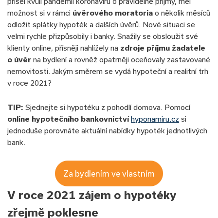
přišel kvůli pandemii koronaviru o pravidelné příjmy, měl
možnost si v rámci
úvěrového moratoria
o několik měsíců
odložit splátky hypoték a dalších úvěrů. Nové situaci se
velmi rychle přizpůsobily i banky. Snažily se obsloužit své
klienty online, přísněji nahlížely na
zdroje příjmu žadatele
o úvěr
na bydlení a rovněž opatrněji oceňovaly zastavované
nemovitosti. Jakým směrem se vydá hypoteční a realitní trh
v roce 2021?
TIP:
Sjednejte si hypotéku z pohodlí domova. Pomocí
online hypotečního bankovnictví
hyponamiru.cz
si
jednoduše porovnáte aktuální nabídky hypoték jednotlivých
bank.
Za bydlením ve vlastním
V roce 2021 zájem o hypotéky
zřejmě poklesne