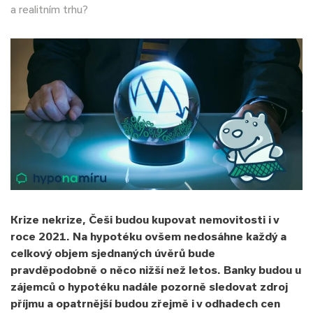
a realitním trhu?
Krize nekrize, Češi budou kupovat nemovitosti i v
roce 2021. Na hypotéku ovšem nedosáhne každý a
celkový objem sjednaných úvěrů bude
pravděpodobně o něco nižší než letos. Banky budou u
zájemců o hypotéku nadále pozorně sledovat zdroj
příjmu a opatrnější budou zřejmě i v odhadech cen