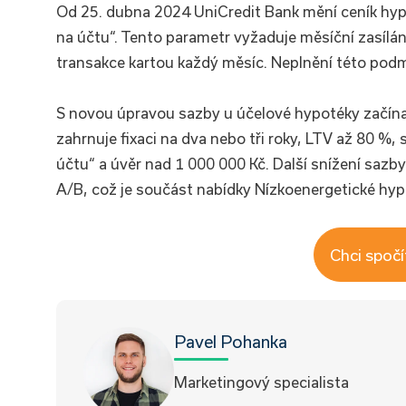
Od 25. dubna 2024 UniCredit Bank mění ceník hyp
na účtu“. Tento parametr vyžaduje měsíční zasílán
transakce kartou každý měsíc. Neplnění této pod
S novou úpravou sazby u účelové hypotéky začínají
zahrnuje fixaci na dva nebo tři roky, LTV až 80 %,
účtu“ a úvěr nad 1 000 000 Kč. Další snížení sazby
A/B, což je součást nabídky Nízkoenergetické hyp
Chci spočí
Pavel Pohanka
Marketingový specialista