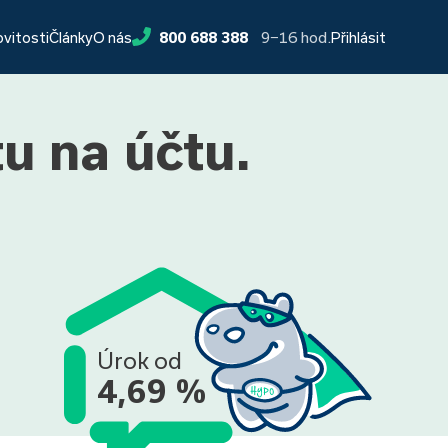
9−16 hod.
ovitosti
Články
O nás
800 688 388
Přihlásit
tu na účtu.
Úrok od
4,69 %