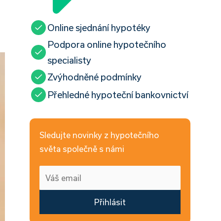
Online sjednání hypotéky
Podpora online hypotečního
specialisty
Zvýhodněné podmínky
Přehledné hypoteční bankovnictví
Sledujte novinky z hypotečního
světa společně s námi
Přihlásit