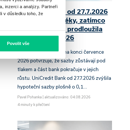
, inzerci a analýzy. Partneři
UniCredit Bank od 27.7.2026
li v důsledku toho, že
zdražuje hypotéky, zatímco
Raiffeisenbank prodloužila
slevu do 6.9.2026
Povolit vše
Český hypoteční trh na konci července
2026 potvrzuje, že sazby zůstávají pod
tlakem a část bank pokračuje v jejich
růstu. UniCredit Bank od 27.7.2026 zvýšila
hypoteční sazby plošně o 0,1…
Pavel Pohanka
|
aktualizováno: 04.08.2026
4 minuty k přečtení