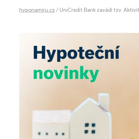
hyponamiru.cz
/
UniCredit Bank zavádí tzv. Aktivi