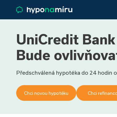
UniCredit Bank 
Bude ovlivňova
Předschválená hypotéka do 24 hodin o
Chci novou hypotéku
Chci refinanc