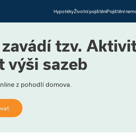
Hypotéky
Životní pojištění
Pojištění nem
zavádí tzv. Aktivi
t výši sazeb
nline z pohodlí domova.
ovat