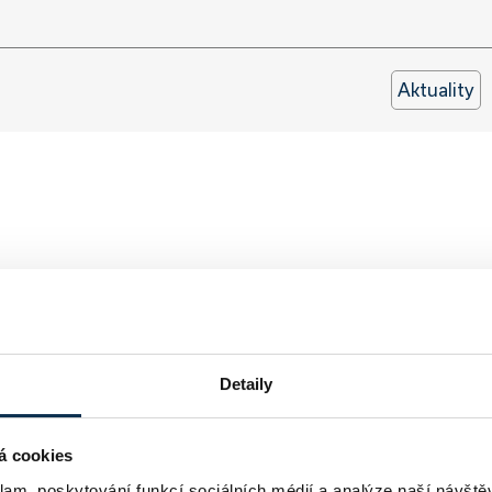
Aktuality
Detaily
á cookies
klam, poskytování funkcí sociálních médií a analýze naší návšt