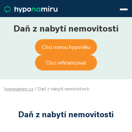
Hypotéky
Životní pojištění
Pojištění nemovitosti
Daň z nabytí nemovitosti
Články
O nás
Chci novou hypotéku
800 688 388
9−16 hod.
Přihlásit
Chci refinancovat
hyponamiru.cz
/
Daň z nabytí nemovitosti
Daň z nabytí nemovitosti