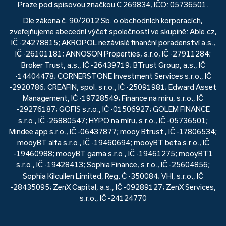
Praze pod spisovou značkou C 269834, IČO: 05736501.
Dle zákona č. 90/2012 Sb. o obchodních korporacích,
zveřejňujeme abecední výčet společností ve skupině: Able.cz,
IČ -24278815; AKROPOL nezávislé finanční poradenství a.s.,
IČ -26101181; ANNOSON Properties, s.r.o, IČ -27911284;
Broker Trust, a.s., IČ -26439719; BTrust Group, a.s., IČ
-14404478; CORNERSTONE Investment Services s.r.o., IČ
-2920786; CREAFIN, spol. s r.o., IČ -25091981; Edward Asset
Management, IČ -19728549; Finance na míru, s.r.o., IČ
-29276187; GOFIS s.r.o., IČ -01506927; GOLEM FINANCE
s.r.o., IČ -26880547; HYPO na míru, s.r.o., IČ -05736501;
Mindee app s.r.o., IČ -06437877; mooy Btrust , IČ -17806534;
mooyBT alfa s.r.o., IČ -19460694; mooyBT beta s.r.o., IČ
-19460988; mooyBT gama s.r.o., IČ -19461275; mooyBT1
s.r.o., IČ -19428413; Sophia Finance, s.r.o., IČ -25604856;
Sophia Kilcullen Limited, Reg. Č -350084; VHI, s.r.o., IČ
-28435095; ZenX Capital, a.s., IČ -09289127; ZenX Services,
s.r.o., IČ -24124770