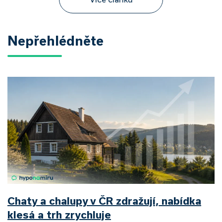
Nepřehlédněte
Chaty a chalupy v ČR zdražují, nabídka
klesá a trh zrychluje