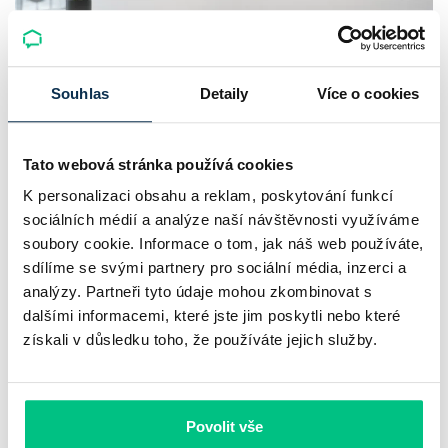
Komerční banka: pokles zisku
Souhlas
Detaily
Více o cookies
neznamená slabší banku
Komerční banka nabízí docela plastický obrázek dnešního
Tato webová stránka používá cookies
bankovního trhu. Na jedné straně jí podle zadaného rámce
K personalizaci obsahu a reklam, poskytování funkcí
sociálních médií a analýze naší návštěvnosti využíváme
klesl zisk na 8,5 miliardy korun, na druhé ale dál výrazně
soubory cookie. Informace o tom, jak náš web používáte,
rostly úvěry a…
sdílíme se svými partnery pro sociální média, inzerci a
Pavel Pohanka
|
aktualizováno: 31.07.2026
analýzy. Partneři tyto údaje mohou zkombinovat s
dalšími informacemi, které jste jim poskytli nebo které
získali v důsledku toho, že používáte jejich služby.
Povolit vše