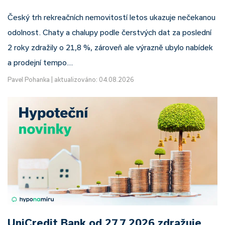
Český trh rekreačních nemovitostí letos ukazuje nečekanou
odolnost. Chaty a chalupy podle čerstvých dat za poslední
2 roky zdražily o 21,8 %, zároveň ale výrazně ubylo nabídek
a prodejní tempo…
Pavel Pohanka
|
aktualizováno: 04.08.2026
UniCredit Bank od 27.7.2026 zdražuje