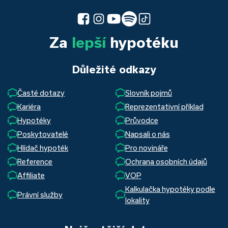
Za
lepší
hypotéku
Důležité odkazy
Časté dotazy
Slovník pojmů
Kariéra
Reprezentativní příklad
Hypotéky
Průvodce
Poskytovatelé
Napsali o nás
Hlídač hypoték
Pro novináře
Reference
Ochrana osobních údajů
Affiliate
VOP
Kalkulačka hypotéky podle
Právní služby
lokality