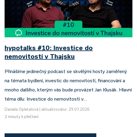
hypotalks #10: Investice do
nemovitostí v Thajsku
Přinášíme jedinečný podcast se skvělými hosty zaměřený
na témata bydlení, investic do nemovitostí, financování a
mnoho dalšího, kterým vás bude provázet Jan Klusák. Hlavní
téma dílu: Investice do nemovitostí v…
Daniela Opletalová
|
aktualizováno: 29.07.2026
2 minuty k přečtení