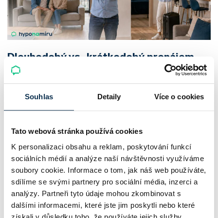
Dlouhodobý vs. krátkodobý pronájem
nemovitosti. Co se investorovi více
vyplatí?
Souhlas
Detaily
Více o cookies
Srovnávat nájemné s příjmy z krátkodobého pronájmu
nestačí. O skutečném výnosu z pronájmu rozhodují provozní
Tato webová stránka používá cookies
náklady, čas potřebný ke správě nemovitosti i daně.
K personalizaci obsahu a reklam, poskytování funkcí
Roman Müller
|
aktualizováno: 10.08.2026
sociálních médií a analýze naší návštěvnosti využíváme
5 minut k přečtení
soubory cookie. Informace o tom, jak náš web používáte,
sdílíme se svými partnery pro sociální média, inzerci a
analýzy. Partneři tyto údaje mohou zkombinovat s
dalšími informacemi, které jste jim poskytli nebo které
získali v důsledku toho, že používáte jejich služby.