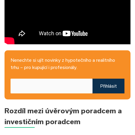
Nenechte si ujít novinky z hypotečního a realitního
trhu – pro kupující i profesionály.
Přihlásit
Rozdíl mezi úvěrovým poradcem a
investičním poradcem