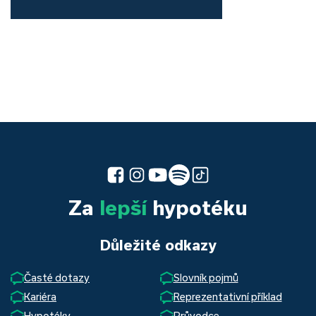
Za
lepší
hypotéku
Důležité odkazy
Časté dotazy
Slovník pojmů
Kariéra
Reprezentativní příklad
Hypotéky
Průvodce