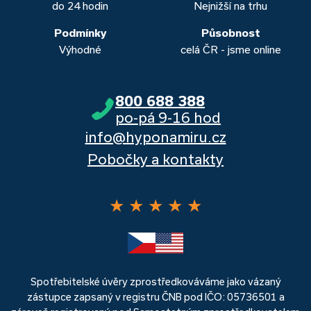
do 24 hodin
Nejnižší na trhu
Podmínky
Působnost
Výhodné
celá ČR - jsme online
800 688 388
po-pá 9-16 hod
info@hyponamiru.cz
Pobočky a kontakty
★
★
★
★
★
Spotřebitelské úvěry zprostředkováváme jako vázaný
zástupce zapsaný v registru ČNB pod IČO: 05736501 a