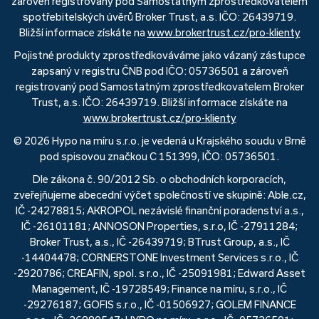
zároveň registrovaný pod Samostatným zprostředkovatelem
spotřebitelských úvěrů Broker Trust, a.s. IČO: 26439719.
Bližší informace získáte na
www.brokertrust.cz/pro-klienty
Pojistné produkty zprostředkováváme jako vázaný zástupce
zapsaný v registru ČNB pod IČO: 05736501 a zároveň
registrovaný pod Samostatným zprostředkovatelem Broker
Trust, a.s. IČO: 26439719. Bližší informace získáte na
www.brokertrust.cz/pro-klienty
© 2026 Hypo na míru s.r.o. je vedená u Krajského soudu v Brně
pod spisovou značkou C 151399, IČO: 05736501.
Dle zákona č. 90/2012 Sb. o obchodních korporacích,
zveřejňujeme abecední výčet společností ve skupině: Able.cz,
IČ -24278815; AKROPOL nezávislé finanční poradenství a.s.,
IČ -26101181; ANNOSON Properties, s.r.o, IČ -27911284;
Broker Trust, a.s., IČ -26439719; BTrust Group, a.s., IČ
-14404478; CORNERSTONE Investment Services s.r.o., IČ
-2920786; CREAFIN, spol. s r.o., IČ -25091981; Edward Asset
Management, IČ -19728549; Finance na míru, s.r.o., IČ
-29276187; GOFIS s.r.o., IČ -01506927; GOLEM FINANCE