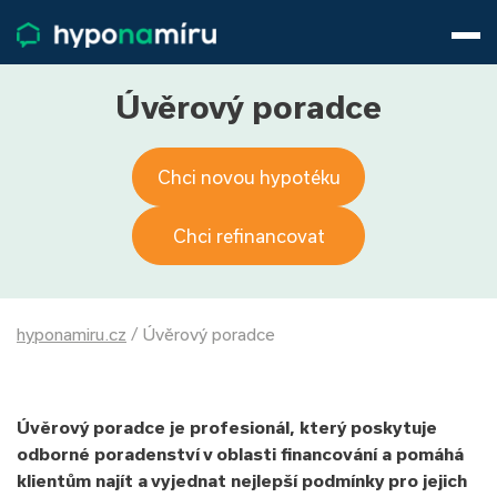
Hypotéky
Životní pojištění
Pojištění nemovitosti
Úvěrový poradce
Články
O nás
Chci novou hypotéku
800 688 388
9−16 hod.
Přihlásit
Chci refinancovat
hyponamiru.cz
/
Úvěrový poradce
Úvěrový poradce je profesionál, který poskytuje
odborné poradenství v oblasti financování a pomáhá
klientům najít a vyjednat nejlepší podmínky pro jejich