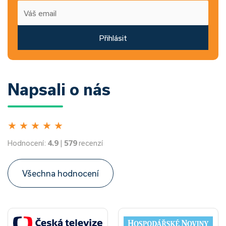
Přihlásit
Napsali o nás
★
★
★
★
★
Hodnocení:
4.9
|
579
recenzí
Všechna hodnocení