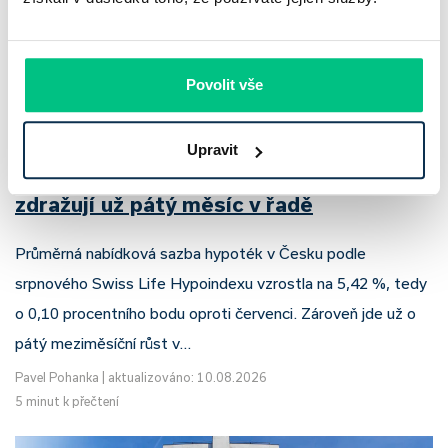
Povolit vše
Upravit
Srpnový Hypoindex 2026: hypotéky
zdražují už pátý měsíc v řadě
Průměrná nabídková sazba hypoték v Česku podle
srpnového Swiss Life Hypoindexu vzrostla na 5,42 %, tedy
o 0,10 procentního bodu oproti červenci. Zároveň jde už o
pátý meziměsíční růst v…
Pavel Pohanka
|
aktualizováno: 10.08.2026
5 minut k přečtení