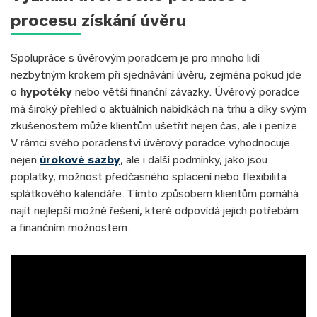
procesu získání úvěru
Spolupráce s úvěrovým poradcem je pro mnoho lidí
nezbytným krokem při sjednávání úvěru, zejména pokud jde
o
hypotéky
nebo větší finanční závazky. Úvěrový poradce
má široký přehled o aktuálních nabídkách na trhu a díky svým
zkušenostem může klientům ušetřit nejen čas, ale i peníze.
V rámci svého poradenství úvěrový poradce vyhodnocuje
nejen
úrokové sazby
, ale i další podmínky, jako jsou
poplatky, možnost předčasného splacení nebo flexibilita
splátkového kalendáře. Tímto způsobem klientům pomáhá
najít nejlepší možné řešení, které odpovídá jejich potřebám
a finančním možnostem.