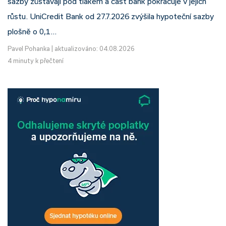
sazby zůstávají pod tlakem a část bank pokračuje v jejich
růstu. UniCredit Bank od 27.7.2026 zvýšila hypoteční sazby
plošně o 0,1…
Pavel Pohanka
|
aktualizováno: 04.08.2026
4 minuty k přečtení