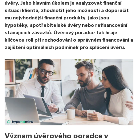
úvěry. Jeho hlavním úkolem je analyzovat finanční
situaci klienta, zhodnotit jeho možnosti a doporučit
mu nejvhodnější finanční produkty, jako jsou
hypotéky, spotřebitelské úvěry nebo refinancování
stávajících závazků. Úvěrový poradce tak hraje
klíčovou roli při rozhodování o správném financování a
zajištění optimálních podmínek pro splácení úvěru.
Význam úvěrového poradce v