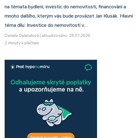
na témata bydlení, investic do nemovitostí, financování a
mnoho dalšího, kterým vás bude provázet Jan Klusák. Hlavní
téma dílu: Investice do nemovitostí v…
Daniela Opletalová
|
aktualizováno: 29.07.2026
2 minuty k přečtení