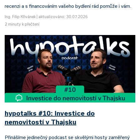
recenzi a s financováním vašeho bydlení rád pomůže i vám.
Ing. Filip Křivánek
|
aktualizováno: 30.07.2026
2 minuty k přečtení
hypotalks #10: Investice do
nemovitostí v Thajsku
Přinášíme jedinečný podcast se skvělými hosty zaměřený