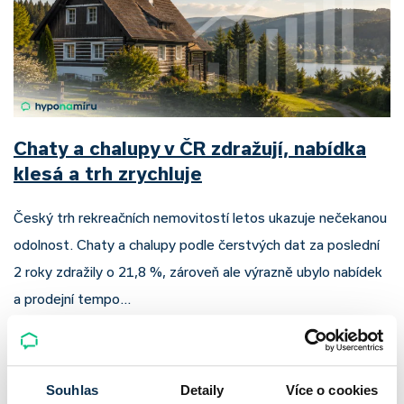
Chaty a chalupy v ČR zdražují, nabídka
klesá a trh zrychluje
Český trh rekreačních nemovitostí letos ukazuje nečekanou
odolnost. Chaty a chalupy podle čerstvých dat za poslední
2 roky zdražily o 21,8 %, zároveň ale výrazně ubylo nabídek
a prodejní tempo…
Pavel Pohanka
|
aktualizováno: 04.08.2026
Souhlas
Detaily
Více o cookies