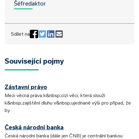
Šéfredaktor
Sdílet na
Související pojmy
Zástavní právo
Mezi věcná práva k&nbsp;cizí věci, která slouží
k&nbsp;zajištění dluhu v&nbsp;ujednané výši pro případ, že
by
Česká národní banka
Česká národní banka (dále jen ČNB) je centrální bankou