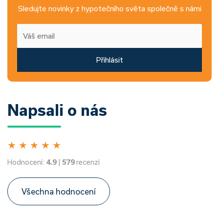
Sledujte novinky z hypotečního světa společně s námi
Přihlásit
Napsali o nás
★
★
★
★
★
Hodnocení:
4.9
|
579
recenzí
Všechna hodnocení