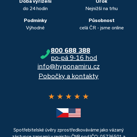
Doba vyřízení
Úrok
do 24 hodin
Nejnižší na trhu
Podmínky
Působnost
Výhodné
celá ČR - jsme online
800 688 388
po-pá 9-16 hod
info@hyponamiru.cz
Pobočky a kontakty
★
★
★
★
★
Spotřebitelské úvěry zprostředkováváme jako vázaný
zástupce zapsaný v registru ČNB pod IČO: 05736501 a