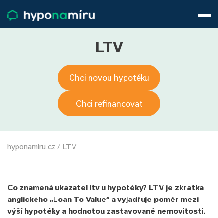
Hypotéky
Životní pojištění
Pojištění nemovitosti
LTV
Články
O nás
Chci novou hypotéku
800 688 388
9−16 hod.
Přihlásit
Chci refinancovat
hyponamiru.cz
/
LTV
Co znamená ukazatel ltv u hypotéky? LTV je zkratka
anglického „Loan To Value“ a vyjadřuje poměr mezi
výší hypotéky a hodnotou zastavované nemovitosti.