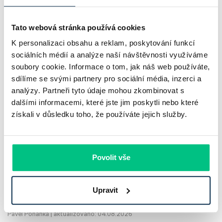
Tato webová stránka používá cookies
K personalizaci obsahu a reklam, poskytování funkcí
sociálních médií a analýze naší návštěvnosti využíváme
soubory cookie. Informace o tom, jak náš web používáte,
sdílíme se svými partnery pro sociální média, inzerci a
analýzy. Partneři tyto údaje mohou zkombinovat s
UniCredit Bank od 27.7.2026 zdražuje
dalšími informacemi, které jste jim poskytli nebo které
hypotéky, zatímco Raiffeisenbank
získali v důsledku toho, že používáte jejich služby.
prodloužila slevu do 6.9.2026
Český hypoteční trh na konci července 2026 potvrzuje, že
Povolit vše
sazby zůstávají pod tlakem a část bank pokračuje v jejich
růstu. UniCredit Bank od 27.7.2026 zvýšila hypoteční sazby
Upravit
plošně o 0,1…
Pavel Pohanka
|
aktualizováno: 04.08.2026