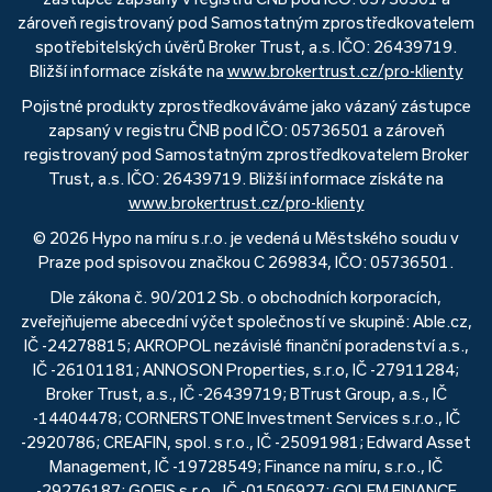
zároveň registrovaný pod Samostatným zprostředkovatelem
spotřebitelských úvěrů Broker Trust, a.s. IČO: 26439719.
Bližší informace získáte na
www.brokertrust.cz/pro-klienty
Pojistné produkty zprostředkováváme jako vázaný zástupce
zapsaný v registru ČNB pod IČO: 05736501 a zároveň
registrovaný pod Samostatným zprostředkovatelem Broker
Trust, a.s. IČO: 26439719. Bližší informace získáte na
www.brokertrust.cz/pro-klienty
© 2026 Hypo na míru s.r.o. je vedená u Městského soudu v
Praze pod spisovou značkou C 269834, IČO: 05736501.
Dle zákona č. 90/2012 Sb. o obchodních korporacích,
zveřejňujeme abecední výčet společností ve skupině: Able.cz,
IČ -24278815; AKROPOL nezávislé finanční poradenství a.s.,
IČ -26101181; ANNOSON Properties, s.r.o, IČ -27911284;
Broker Trust, a.s., IČ -26439719; BTrust Group, a.s., IČ
-14404478; CORNERSTONE Investment Services s.r.o., IČ
-2920786; CREAFIN, spol. s r.o., IČ -25091981; Edward Asset
Management, IČ -19728549; Finance na míru, s.r.o., IČ
-29276187; GOFIS s.r.o., IČ -01506927; GOLEM FINANCE