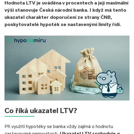
Hodnota LTV je uváděna v procentech a její maximální
výši stanovuje Česká národní banka. I když má tento
ukazatel charakter doporučení ze strany ČNB,
poskytovatelé hypoték se nastavenými limity řídí.
Co říká ukazatel LTV?
Při využití hypotéky se banka vždy zajímá o hodnotu
zastavované nemovitosti.
Ukazatel LTV rozhoduje o