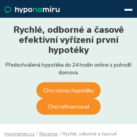
Hypotéky
Životní pojištění
Pojištění nemovitosti
Rychlé, odborné a časově
Články
efektivní vyřízení první
O nás
hypotéky
800 688 388
9−16 hod.
Předschválená hypotéka do 24 hodin online z pohodlí
Přihlásit
domova.
Chci novou hypotéku
Chci refinancovat
hyponamiru.cz
/
Recenze
/
Rychlé, odborné a časově