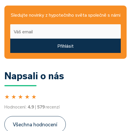
Sledujte novinky z hypotečního světa společně s námi
Přihlásit
Napsali o nás
★
★
★
★
★
Hodnocení:
4.9
|
579
recenzí
Všechna hodnocení