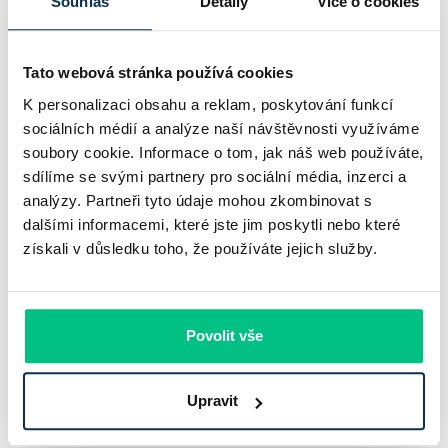
Souhlas
Detaily
Více o cookies
Pavel Pohanka
|
aktualizováno: 04.08.2026
4 minuty k přečtení
Tato webová stránka používá cookies
K personalizaci obsahu a reklam, poskytování funkcí
sociálních médií a analýze naší návštěvnosti využíváme
soubory cookie. Informace o tom, jak náš web používáte,
sdílíme se svými partnery pro sociální média, inzerci a
analýzy. Partneři tyto údaje mohou zkombinovat s
dalšími informacemi, které jste jim poskytli nebo které
získali v důsledku toho, že používáte jejich služby.
Komerční banka: pokles zisku
Povolit vše
neznamená slabší banku
Upravit
Komerční banka nabízí docela plastický obrázek dnešního
bankovního trhu. Na jedné straně jí podle zadaného rámce