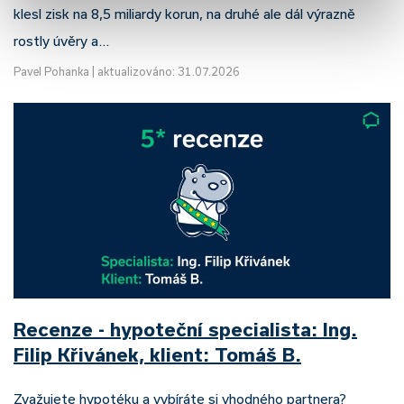
klesl zisk na 8,5 miliardy korun, na druhé ale dál výrazně
rostly úvěry a…
Pavel Pohanka
|
aktualizováno: 31.07.2026
Recenze - hypoteční specialista: Ing.
Filip Křivánek, klient: Tomáš B.
Zvažujete hypotéku a vybíráte si vhodného partnera?