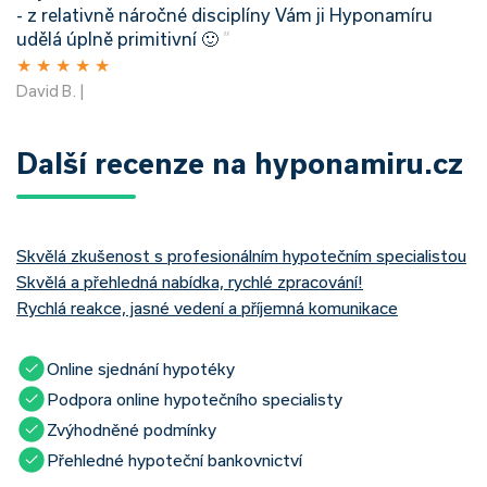
- z relativně náročné disciplíny Vám ji Hyponamíru
udělá úplně primitivní 🙂
”
★
★
★
★
★
David B. |
Další recenze na hyponamiru.cz
Skvělá zkušenost s profesionálním hypotečním specialistou
Skvělá a přehledná nabídka, rychlé zpracování!
Rychlá reakce, jasné vedení a příjemná komunikace
Online sjednání hypotéky
Podpora online hypotečního specialisty
Zvýhodněné podmínky
Přehledné hypoteční bankovnictví