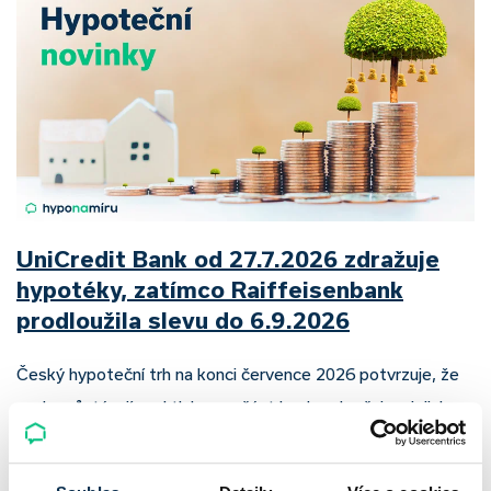
UniCredit Bank od 27.7.2026 zdražuje
hypotéky, zatímco Raiffeisenbank
prodloužila slevu do 6.9.2026
Český hypoteční trh na konci července 2026 potvrzuje, že
sazby zůstávají pod tlakem a část bank pokračuje v jejich
růstu. UniCredit Bank od 27.7.2026 zvýšila hypoteční sazby
plošně o 0,1…