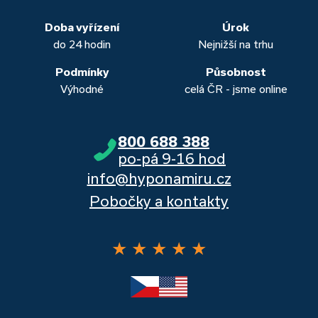
obou případech najdou výhodné řešení, které “utáhnete”.
Dalšími kvalitními proklientskými bankami jsou Komerční
banka, Moneta a Raiffeisenbank.
Doba vyřízení
Úrok
do 24 hodin
Nejnižší na trhu
Podmínky
Působnost
Výhodné
celá ČR - jsme online
800 688 388
po-pá 9-16 hod
info@hyponamiru.cz
Pobočky a kontakty
★
★
★
★
★