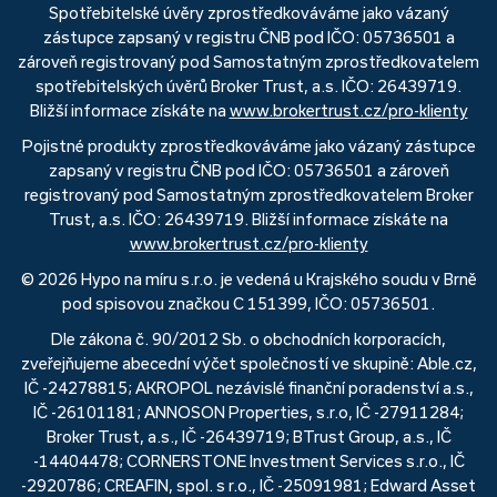
Spotřebitelské úvěry zprostředkováváme jako vázaný
zástupce zapsaný v registru ČNB pod IČO: 05736501 a
zároveň registrovaný pod Samostatným zprostředkovatelem
spotřebitelských úvěrů Broker Trust, a.s. IČO: 26439719.
Bližší informace získáte na
www.brokertrust.cz/pro-klienty
Pojistné produkty zprostředkováváme jako vázaný zástupce
zapsaný v registru ČNB pod IČO: 05736501 a zároveň
registrovaný pod Samostatným zprostředkovatelem Broker
Trust, a.s. IČO: 26439719. Bližší informace získáte na
www.brokertrust.cz/pro-klienty
© 2026 Hypo na míru s.r.o. je vedená u Krajského soudu v Brně
pod spisovou značkou C 151399, IČO: 05736501.
Dle zákona č. 90/2012 Sb. o obchodních korporacích,
zveřejňujeme abecední výčet společností ve skupině: Able.cz,
IČ -24278815; AKROPOL nezávislé finanční poradenství a.s.,
IČ -26101181; ANNOSON Properties, s.r.o, IČ -27911284;
Broker Trust, a.s., IČ -26439719; BTrust Group, a.s., IČ
-14404478; CORNERSTONE Investment Services s.r.o., IČ
-2920786; CREAFIN, spol. s r.o., IČ -25091981; Edward Asset