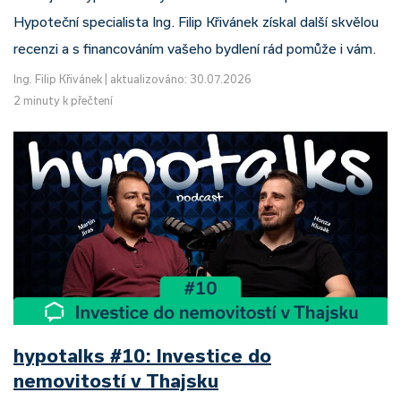
Hypoteční specialista Ing. Filip Křivánek získal další skvělou
recenzi a s financováním vašeho bydlení rád pomůže i vám.
Ing. Filip Křivánek
|
aktualizováno: 30.07.2026
2 minuty k přečtení
hypotalks #10: Investice do
nemovitostí v Thajsku