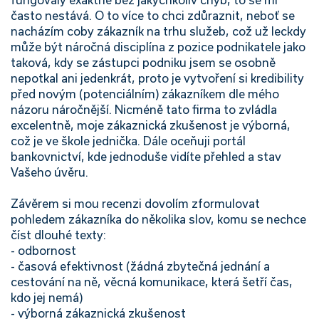
často nestává. O to více to chci zdůraznit, neboť se
nacházím coby zákazník na trhu služeb, což už leckdy
může být náročná disciplína z pozice podnikatele jako
taková, kdy se zástupci podniku jsem se osobně
nepotkal ani jedenkrát, proto je vytvoření si kredibility
před novým (potenciálním) zákazníkem dle mého
názoru náročnější. Nicméně tato firma to zvládla
excelentně, moje zákaznická zkušenost je výborná,
což je ve škole jednička. Dále oceňuji portál
bankovnictví, kde jednoduše vidíte přehled a stav
Vašeho úvěru.
Závěrem si mou recenzi dovolím zformulovat
pohledem zákazníka do několika slov, komu se nechce
číst dlouhé texty:
- odbornost
- časová efektivnost (žádná zbytečná jednání a
cestování na ně, věcná komunikace, která šetří čas,
kdo jej nemá)
- výborná zákaznická zkušenost