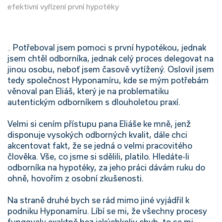
efektivní vyřízení první hypotéky
„
Potřeboval jsem pomoci s první hypotékou, jednak
jsem chtěl odborníka, jednak celý proces delegovat na
jinou osobu, neboť jsem časově vytížený. Oslovil jsem
tedy společnost Hyponamíru, kde se mým potřebám
věnoval pan Eliáš, který je na problematiku
autentickým odborníkem s dlouholetou praxí.
Velmi si cením přístupu pana Eliáše ke mně, jenž
disponuje vysokých odborných kvalit, dále chci
akcentovat fakt, že se jedná o velmi pracovitého
člověka. Vše, co jsme si sdělili, platilo. Hledáte-li
odborníka na hypotéky, za jeho práci dávám ruku do
ohně, hovořím z osobní zkušenosti.
Na straně druhé bych se rád mimo jiné vyjádřil k
podniku Hyponamíru. Líbí se mi, že všechny procesy
fungovaly exaktně bez jakýchkoliv chyb, to se mi