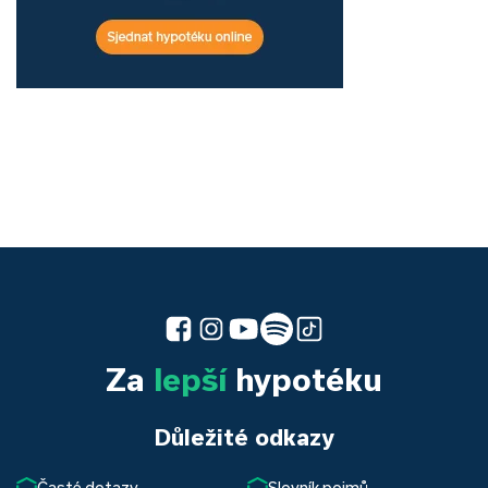
Za
lepší
hypotéku
Důležité odkazy
Časté dotazy
Slovník pojmů