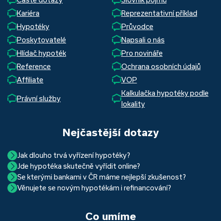
Kariéra
Reprezentativní příklad
Hypotéky
Průvodce
Poskytovatelé
Napsali o nás
Hlídač hypoték
Pro novináře
Reference
Ochrana osobních údajů
Affiliate
VOP
Kalkulačka hypotéky podle
Právní služby
lokality
Nejčastější dotazy
Jak dlouho trvá vyřízení hypotéky?
Jde hypotéka skutečně vyřídit online?
Hypotéka se dá zvládnout za měsíc i za tři. Nejčastěji její
Se kterými bankami v ČR máme nejlepší zkušenost?
Ano, skutečně jde. Díky moderním technologiím, které
uzavření trvá okolo 2 měsíců. Důvodem je především
Věnujete se novým hypotékám i refinancování?
Nejvíce proklientská je určitě Hypoteční banka. Svou
používáme, již do banky při vyřizování hypotéky skutečně
schvalovací proces na straně bank. Existuje však řada cest,
Ano, věnujeme se jak novým hypotékám, tak
refinancování
rychlostí vyřizování požadavků, kvalitou servisu, nabídkou
nemusíte. Přesvědčte se sami.
jak schválení žádosti o hypotéku urychlit a my víme jak na
vašich aktuálních úvěrů na bydlení. Naši specialisté pro vás v
běžných účtů a rozhraním s názvem „Hypoteční zóna“.
to. Přesvědčte se sami.
Co umíme