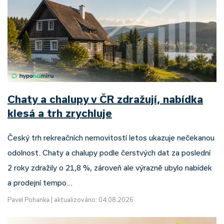
Chaty a chalupy v ČR zdražují, nabídka
klesá a trh zrychluje
Český trh rekreačních nemovitostí letos ukazuje nečekanou
odolnost. Chaty a chalupy podle čerstvých dat za poslední
2 roky zdražily o 21,8 %, zároveň ale výrazně ubylo nabídek
a prodejní tempo…
Pavel Pohanka
|
aktualizováno: 04.08.2026