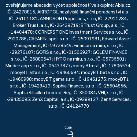
zveřejňujeme abecední výčet společností ve skupině: Able.cz,
IČ -24278815; AKROPOL nezávislé finanční poradenství a.s.,
IČ -26101181; ANNOSON Properties, s.r.o, IČ -27911284;
Broker Trust, a.s., IČ -26439719; BTrust Group, a.s., IČ
-14404478; CORNERSTONE Investment Services s.r.o., IČ
-2920786; CREAFIN, spol. s r.o., IČ -25091981; Edward Asset
Management, IČ -19728549; Finance na míru, s.r.o., IČ
-29276187; GOFIS s.r.o., IČ -01506927; GOLEM FINANCE
s.r.o., IČ -26880547; HYPO na míru, s.r.o., IČ -05736501;
Mindee app s.r.o., IČ -06437877; mooy Btrust , IČ -17806534;
mooyBT alfa s.r.o., IČ -19460694; mooyBT beta s.r.o., IČ
-19460988; mooyBT gama s.r.o., IČ -19461275; mooyBT1
s.r.o., IČ -19428413; Sophia Finance, s.r.o., IČ -25604856;
Sophia Kilcullen Limited, Reg. Č -350084; VHI, s.r.o., IČ
-28435095; ZenX Capital, a.s., IČ -09289127; ZenX Services,
s.r.o., IČ -24124770