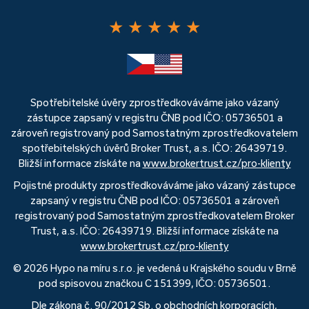
★
★
★
★
★
Spotřebitelské úvěry zprostředkováváme jako vázaný
zástupce zapsaný v registru ČNB pod IČO: 05736501 a
zároveň registrovaný pod Samostatným zprostředkovatelem
spotřebitelských úvěrů Broker Trust, a.s. IČO: 26439719.
Bližší informace získáte na
www.brokertrust.cz/pro-klienty
Pojistné produkty zprostředkováváme jako vázaný zástupce
zapsaný v registru ČNB pod IČO: 05736501 a zároveň
registrovaný pod Samostatným zprostředkovatelem Broker
Trust, a.s. IČO: 26439719. Bližší informace získáte na
www.brokertrust.cz/pro-klienty
© 2026 Hypo na míru s.r.o. je vedená u Krajského soudu v Brně
pod spisovou značkou C 151399, IČO: 05736501.
Dle zákona č. 90/2012 Sb. o obchodních korporacích,