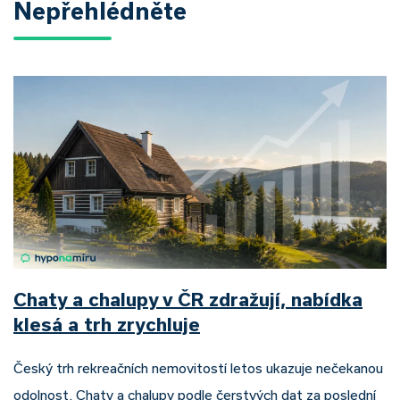
Nepřehlédněte
Chaty a chalupy v ČR zdražují, nabídka
klesá a trh zrychluje
Český trh rekreačních nemovitostí letos ukazuje nečekanou
odolnost. Chaty a chalupy podle čerstvých dat za poslední