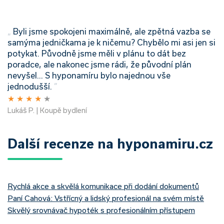
„
Byli jsme spokojeni maximálně, ale zpětná vazba se
samýma jedničkama je k ničemu? Chybělo mi asi jen si
potykat. Původně jsme měli v plánu to dát bez
poradce, ale nakonec jsme rádi, že původní plán
nevyšel... S hyponamíru bylo najednou vše
jednodušší.
”
★
★
★
★
★
Lukáš P. | Koupě bydlení
Další recenze na hyponamiru.cz
Rychlá akce a skvělá komunikace při dodání dokumentů
Paní Cahová: Vstřícný a lidský profesionál na svém místě
Skvělý srovnávač hypoték s profesionálním přístupem