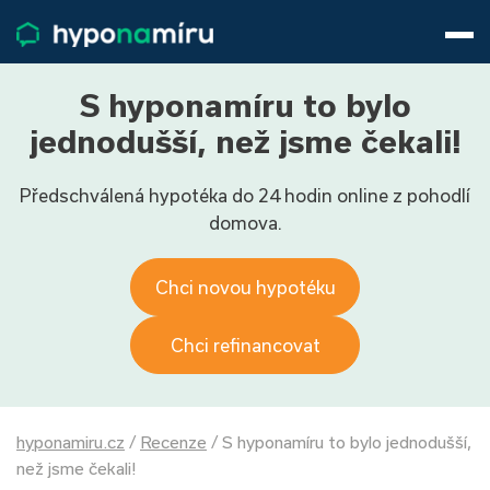
Hypotéky
Životní pojištění
Pojištění nemovitosti
S hyponamíru to bylo
Články
jednodušší, než jsme čekali!
O nás
Předschválená hypotéka do 24 hodin online z pohodlí
800 688 388
9−16 hod.
domova.
Přihlásit
Chci novou hypotéku
Chci refinancovat
hyponamiru.cz
/
Recenze
/
S hyponamíru to bylo jednodušší,
než jsme čekali!