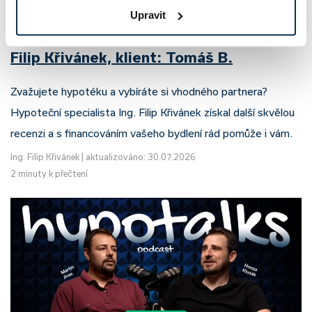
Upravit
Recenze - hypoteční specialista: Ing.
Filip Křivánek, klient: Tomáš B.
Zvažujete hypotéku a vybíráte si vhodného partnera?
Hypoteční specialista Ing. Filip Křivánek získal další skvělou
recenzi a s financováním vašeho bydlení rád pomůže i vám.
Ing. Filip Křivánek
|
aktualizováno: 30.07.2026
2 minuty k přečtení