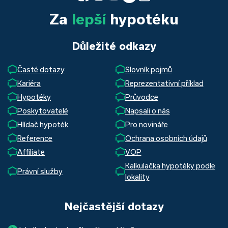
Za
lepší
hypotéku
Důležité odkazy
Časté dotazy
Slovník pojmů
Kariéra
Reprezentativní příklad
Hypotéky
Průvodce
Poskytovatelé
Napsali o nás
Hlídač hypoték
Pro novináře
Reference
Ochrana osobních údajů
Affiliate
VOP
Kalkulačka hypotéky podle
Právní služby
lokality
Nejčastější dotazy