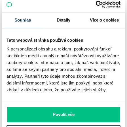
Komerční banka: pokles zisku
neznamená slabší banku
Souhlas
Detaily
Více o cookies
Komerční banka nabízí docela plastický obrázek dnešního
bankovního trhu. Na jedné straně jí podle zadaného rámce
Tato webová stránka používá cookies
klesl zisk na 8,5 miliardy korun, na druhé ale dál výrazně
K personalizaci obsahu a reklam, poskytování funkcí
rostly úvěry a…
sociálních médií a analýze naší návštěvnosti využíváme
Pavel Pohanka
|
aktualizováno: 31.07.2026
soubory cookie. Informace o tom, jak náš web používáte,
sdílíme se svými partnery pro sociální média, inzerci a
analýzy. Partneři tyto údaje mohou zkombinovat s
dalšími informacemi, které jste jim poskytli nebo které
získali v důsledku toho, že používáte jejich služby.
Povolit vše