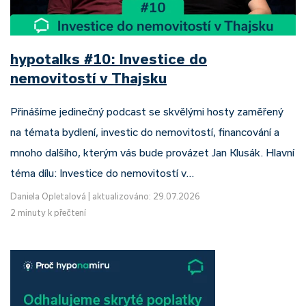
hypotalks #10: Investice do
nemovitostí v Thajsku
Přinášíme jedinečný podcast se skvělými hosty zaměřený
na témata bydlení, investic do nemovitostí, financování a
mnoho dalšího, kterým vás bude provázet Jan Klusák. Hlavní
téma dílu: Investice do nemovitostí v…
Daniela Opletalová
|
aktualizováno: 29.07.2026
2 minuty k přečtení