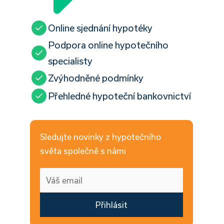
Online sjednání hypotéky
Podpora online hypotečního
specialisty
Zvýhodněné podmínky
Přehledné hypoteční bankovnictví
Sledujte novinky z hypotečního
světa společně s námi
Přihlásit