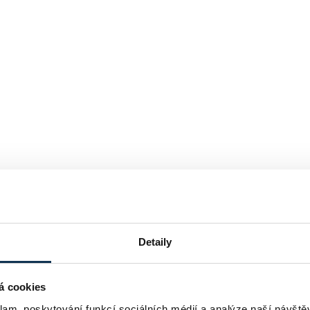
Detaily
á cookies
klam, poskytování funkcí sociálních médií a analýze naší návšt