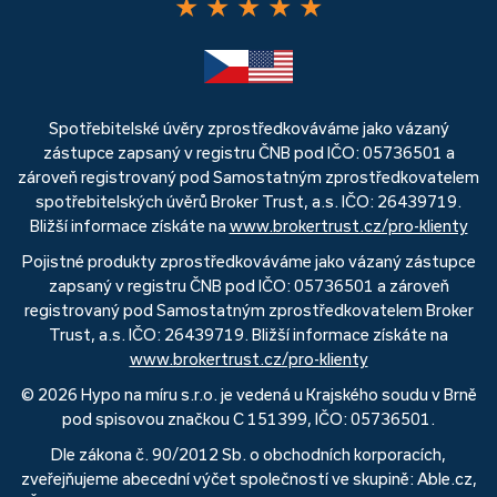
★
★
★
★
★
Spotřebitelské úvěry zprostředkováváme jako vázaný
zástupce zapsaný v registru ČNB pod IČO: 05736501 a
zároveň registrovaný pod Samostatným zprostředkovatelem
spotřebitelských úvěrů Broker Trust, a.s. IČO: 26439719.
Bližší informace získáte na
www.brokertrust.cz/pro-klienty
Pojistné produkty zprostředkováváme jako vázaný zástupce
zapsaný v registru ČNB pod IČO: 05736501 a zároveň
registrovaný pod Samostatným zprostředkovatelem Broker
Trust, a.s. IČO: 26439719. Bližší informace získáte na
www.brokertrust.cz/pro-klienty
© 2026 Hypo na míru s.r.o. je vedená u Krajského soudu v Brně
pod spisovou značkou C 151399, IČO: 05736501.
Dle zákona č. 90/2012 Sb. o obchodních korporacích,
zveřejňujeme abecední výčet společností ve skupině: Able.cz,