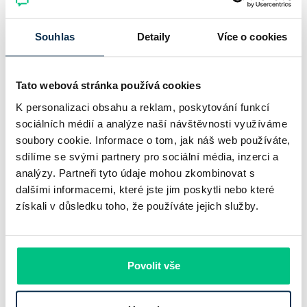
neznamená slabší banku
Souhlas
Detaily
Více o cookies
Komerční banka nabízí docela plastický obrázek dnešního
bankovního trhu. Na jedné straně jí podle zadaného rámce
klesl zisk na 8,5 miliardy korun, na druhé ale dál výrazně
Tato webová stránka používá cookies
rostly úvěry a…
K personalizaci obsahu a reklam, poskytování funkcí
sociálních médií a analýze naší návštěvnosti využíváme
Pavel Pohanka
|
aktualizováno: 31.07.2026
soubory cookie. Informace o tom, jak náš web používáte,
sdílíme se svými partnery pro sociální média, inzerci a
analýzy. Partneři tyto údaje mohou zkombinovat s
dalšími informacemi, které jste jim poskytli nebo které
získali v důsledku toho, že používáte jejich služby.
Povolit vše