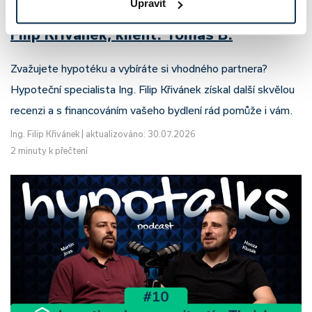
Upravit
Recenze - hypoteční specialista: Ing.
Filip Křivánek, klient: Tomáš B.
Zvažujete hypotéku a vybíráte si vhodného partnera?
Hypoteční specialista Ing. Filip Křivánek získal další skvělou
recenzi a s financováním vašeho bydlení rád pomůže i vám.
Ing. Filip Křivánek
|
aktualizováno: 30.07.2026
2 minuty k přečtení