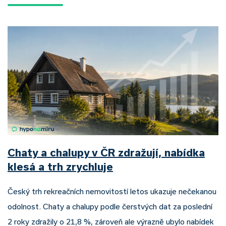
Chaty a chalupy v ČR zdražují, nabídka
klesá a trh zrychluje
Český trh rekreačních nemovitostí letos ukazuje nečekanou
odolnost. Chaty a chalupy podle čerstvých dat za poslední
2 roky zdražily o 21,8 %, zároveň ale výrazně ubylo nabídek