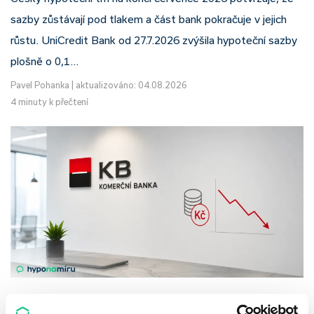
sazby zůstávají pod tlakem a část bank pokračuje v jejich
růstu. UniCredit Bank od 27.7.2026 zvýšila hypoteční sazby
plošně o 0,1…
Pavel Pohanka
|
aktualizováno: 04.08.2026
4 minuty k přečtení
Komerční banka: pokles zisku