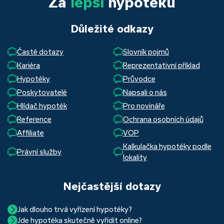
Za
lepší
hypotéku
Důležité odkazy
Časté dotazy
Slovník pojmů
Kariéra
Reprezentativní příklad
Hypotéky
Průvodce
Poskytovatelé
Napsali o nás
Hlídač hypoték
Pro novináře
Reference
Ochrana osobních údajů
Affiliate
VOP
Kalkulačka hypotéky podle
Právní služby
lokality
Nejčastější dotazy
Jak dlouho trvá vyřízení hypotéky?
Jde hypotéka skutečně vyřídit online?
Hypotéka se dá zvládnout za měsíc i za tři. Nejčastěji její