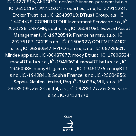
IČ -24278815; AKROPOL nezávislé finanční poradenství a.s.,
IČ -26101181; ANNOSON Properties, s.r.o, IČ -27911284;
Broker Trust, a.s., IČ -26439719; BTrust Group, a.s., IČ
-14404478; CORNERSTONE Investment Services s.r.o., IČ
-2920786; CREAFIN, spol. s r.o., IČ -25091981; Edward Asset
Management, IČ -19728549; Finance na míru, s.r.o., IČ
-29276187; GOFIS s.r.o., IČ -01506927; GOLEM FINANCE
s.r.o., IČ -26880547; HYPO na míru, s.r.o., IČ -05736501;
Mindee app s.r.o., IČ -06437877; mooy Btrust , IČ -17806534;
mooyBT alfa s.r.o., IČ -19460694; mooyBT beta s.r.o., IČ
-19460988; mooyBT gama s.r.o., IČ -19461275; mooyBT1
s.r.o., IČ -19428413; Sophia Finance, s.r.o., IČ -25604856;
Sophia Kilcullen Limited, Reg. Č -350084; VHI, s.r.o., IČ
-28435095; ZenX Capital, a.s., IČ -09289127; ZenX Services,
s.r.o., IČ -24124770