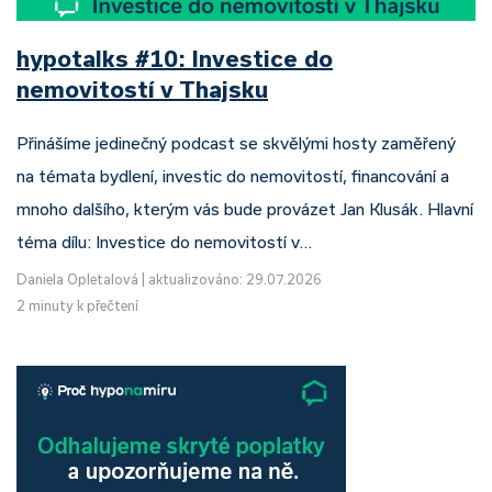
hypotalks #10: Investice do
nemovitostí v Thajsku
Přinášíme jedinečný podcast se skvělými hosty zaměřený
na témata bydlení, investic do nemovitostí, financování a
mnoho dalšího, kterým vás bude provázet Jan Klusák. Hlavní
téma dílu: Investice do nemovitostí v…
Daniela Opletalová
|
aktualizováno: 29.07.2026
2 minuty k přečtení