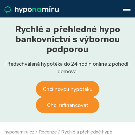
Hypotéky
Životní pojištění
Pojištění nemovitosti
Rychlé a přehledné hypo
Články
bankovnictví s výbornou
O nás
podporou
800 688 388
9−16 hod.
Předschválená hypotéka do 24 hodin online z pohodlí
Přihlásit
domova.
Chci novou hypotéku
Chci refinancovat
hyponamiru.cz
/
Recenze
/
Rychlé a přehledné hypo