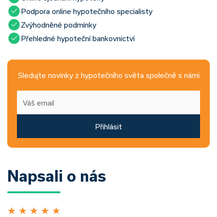
Podpora online hypotečního specialisty
Zvýhodněné podmínky
Přehledné hypoteční bankovnictví
Sledujte novinky z hypotečního světa společně s námi
Přihlásit
Napsali o nás
★
★
★
★
★