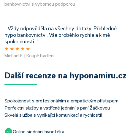
bankovnictví s výbornou podporou
„
Vždy odpověděla na všechny dotazy. Přehledné
hypo bankovnictví. Vše proběhlo rychle a k mě
spokojenosti.
”
★
★
★
★
★
Michael F. | Koupě bydlení
Další recenze na hyponamiru.cz
Spokojenost s profesionálním a empatickým přístupem
Perfektní služby a vstřícné jednání s paní Žáčkovou
Skvělá služba s vynikající komunikací a rychlostí!
Online sjednání hypotéky