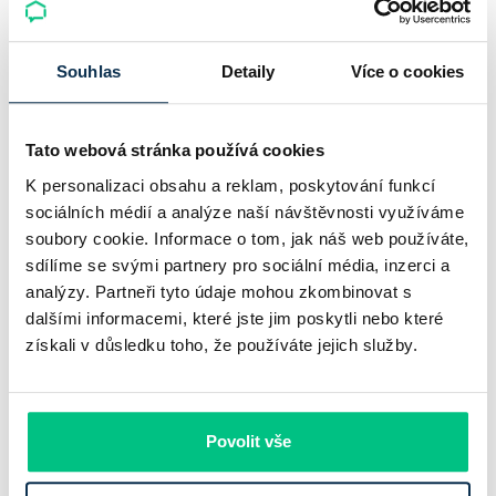
Komerční banka: pokles zisku
neznamená slabší banku
Souhlas
Detaily
Více o cookies
Komerční banka nabízí docela plastický obrázek dnešního
bankovního trhu. Na jedné straně jí podle zadaného rámce
Tato webová stránka používá cookies
klesl zisk na 8,5 miliardy korun, na druhé ale dál výrazně
K personalizaci obsahu a reklam, poskytování funkcí
rostly úvěry a…
sociálních médií a analýze naší návštěvnosti využíváme
Pavel Pohanka
|
aktualizováno: 31.07.2026
soubory cookie. Informace o tom, jak náš web používáte,
sdílíme se svými partnery pro sociální média, inzerci a
analýzy. Partneři tyto údaje mohou zkombinovat s
dalšími informacemi, které jste jim poskytli nebo které
získali v důsledku toho, že používáte jejich služby.
Povolit vše