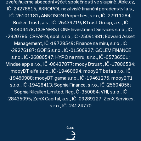
zveřejňujeme abecední výčet společností ve skupině: Able.cz,
IČ -24278815; AKROPOL nezávislé finanční poradenství a.s.,
IČ -26101181; ANNOSON Properties, s.r.o, IČ -27911284;
Broker Trust, a.s., IČ -26439719; BTrust Group, a.s., IČ
-14404478; CORNERSTONE Investment Services s.r.o., IČ
-2920786; CREAFIN, spol. s r.o., IČ -25091981; Edward Asset
Management, IČ -19728549; Finance na míru, s.r.o., IČ
-29276187; GOFIS s.r.o., IČ -01506927; GOLEM FINANCE
s.r.o., IČ -26880547; HYPO na míru, s.r.o., IČ -05736501;
Mindee app s.r.o., IČ -06437877; mooy Btrust , IČ -17806534;
mooyBT alfa s.r.o., IČ -19460694; mooyBT beta s.r.o., IČ
-19460988; mooyBT gama s.r.o., IČ -19461275; mooyBT1
s.r.o., IČ -19428413; Sophia Finance, s.r.o., IČ -25604856;
Sophia Kilcullen Limited, Reg. Č -350084; VHI, s.r.o., IČ
-28435095; ZenX Capital, a.s., IČ -09289127; ZenX Services,
s.r.o., IČ -24124770