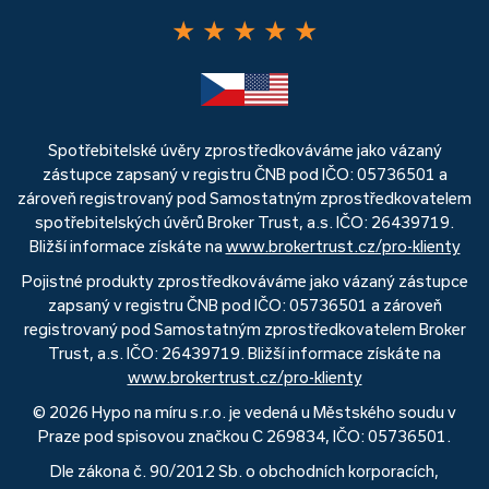
★
★
★
★
★
Spotřebitelské úvěry zprostředkováváme jako vázaný
zástupce zapsaný v registru ČNB pod IČO: 05736501 a
zároveň registrovaný pod Samostatným zprostředkovatelem
spotřebitelských úvěrů Broker Trust, a.s. IČO: 26439719.
Bližší informace získáte na
www.brokertrust.cz/pro-klienty
Pojistné produkty zprostředkováváme jako vázaný zástupce
zapsaný v registru ČNB pod IČO: 05736501 a zároveň
registrovaný pod Samostatným zprostředkovatelem Broker
Trust, a.s. IČO: 26439719. Bližší informace získáte na
www.brokertrust.cz/pro-klienty
© 2026 Hypo na míru s.r.o. je vedená u Městského soudu v
Praze pod spisovou značkou C 269834, IČO: 05736501.
Dle zákona č. 90/2012 Sb. o obchodních korporacích,