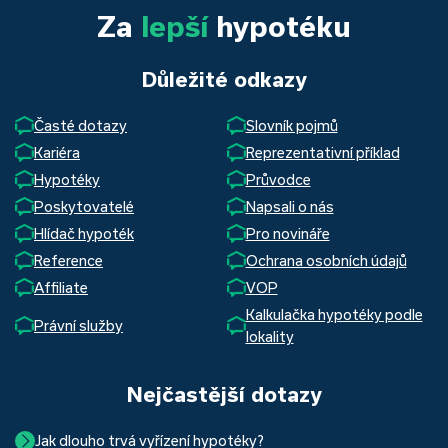
Za
lepší
hypotéku
Důležité odkazy
Časté dotazy
Slovník pojmů
Kariéra
Reprezentativní příklad
Hypotéky
Průvodce
Poskytovatelé
Napsali o nás
Hlídač hypoték
Pro novináře
Reference
Ochrana osobních údajů
Affiliate
VOP
Kalkulačka hypotéky podle
Právní služby
lokality
Nejčastější dotazy
Jak dlouho trvá vyřízení hypotéky?