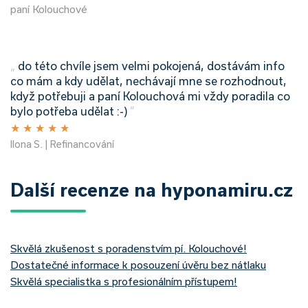
paní Kolouchové
„
do této chvíle jsem velmi pokojená, dostávám info
co mám a kdy udělat, nechávají mne se rozhodnout,
když potřebuji a paní Kolouchová mi vždy poradila co
bylo potřeba udělat :-)
”
★
★
★
★
★
Ilona S. | Refinancování
Další recenze na hyponamiru.cz
Skvělá zkušenost s poradenstvím pí. Kolouchové!
Dostatečné informace k posouzení úvěru bez nátlaku
Skvělá specialistka s profesionálním přístupem!