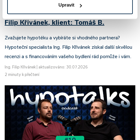
Upravit
Recenze - hypoteční specialista: Ing.
Filip Křivánek, klient: Tomáš B.
Zvažujete hypotéku a vybíráte si vhodného partnera?
Hypoteční specialista Ing. Filip Křivánek získal další skvělou
recenzi a s financováním vašeho bydlení rád pomůže i vám.
Ing. Filip Křivánek
|
aktualizováno: 30.07.2026
2 minuty k přečtení