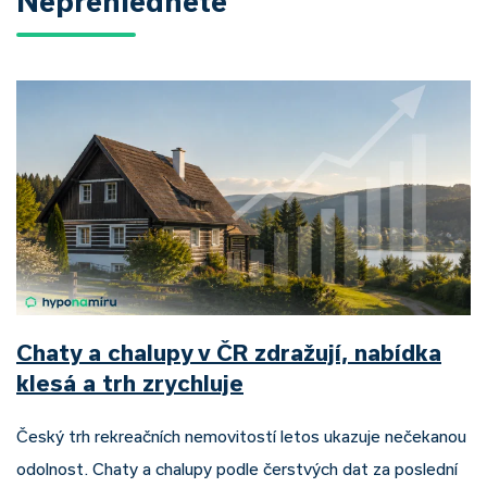
Nepřehlédněte
Chaty a chalupy v ČR zdražují, nabídka
klesá a trh zrychluje
Český trh rekreačních nemovitostí letos ukazuje nečekanou
odolnost. Chaty a chalupy podle čerstvých dat za poslední