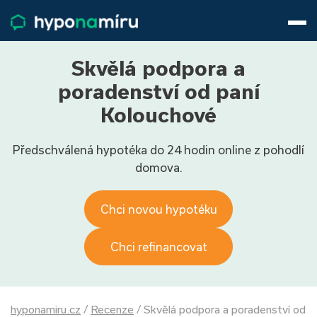
Hypotéky
Životní pojištění
Pojištění nemovitosti
Skvělá podpora a
Články
poradenství od paní
O nás
Kolouchové
800 688 388
9−16 hod.
Předschválená hypotéka do 24 hodin online z pohodlí
Přihlásit
domova.
Chci novou hypotéku
Chci refinancovat
hyponamiru.cz
/
Recenze
/
Skvělá podpora a poradenství od