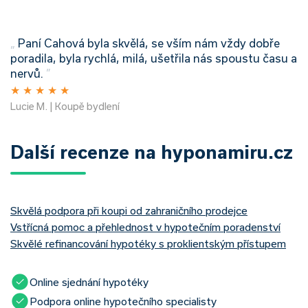
„
Paní Cahová byla skvělá, se vším nám vždy dobře
poradila, byla rychlá, milá, ušetřila nás spoustu času a
nervů.
”
★
★
★
★
★
Lucie M. | Koupě bydlení
Další recenze na hyponamiru.cz
Skvělá podpora při koupi od zahraničního prodejce
Vstřícná pomoc a přehlednost v hypotečním poradenství
Skvělé refinancování hypotéky s proklientským přístupem
Online sjednání hypotéky
Podpora online hypotečního specialisty