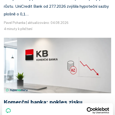
růstu. UniCredit Bank od 27.7.2026 zvýšila hypoteční sazby
plošně o 0,1…
Pavel Pohanka
|
aktualizováno: 04.08.2026
4 minuty k přečtení
Komerční banka: pokles zisku
neznamená slabší banku