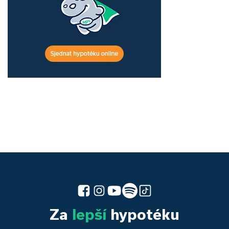
Za
lepší
hypotéku