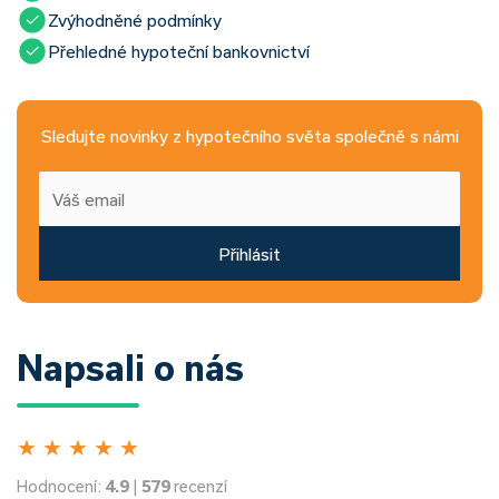
Zvýhodněné podmínky
Přehledné hypoteční bankovnictví
Sledujte novinky z hypotečního světa společně s námi
Přihlásit
Napsali o nás
★
★
★
★
★
Hodnocení:
4.9
|
579
recenzí