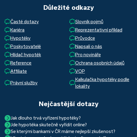
Důležité odkazy
Časté dotazy
Slovník pojmů
Kariéra
Reprezentativní příklad
Hypotéky
Průvodce
Poskytovatelé
Napsali o nás
Hlídač hypoték
Pro novináře
Reference
Ochrana osobních údajů
Affiliate
VOP
Kalkulačka hypotéky podle
Právní služby
lokality
Nejčastější dotazy
Jak dlouho trvá vyřízení hypotéky?
Jde hypotéka skutečně vyřídit online?
Hypotéka se dá zvládnout za měsíc i za tři. Nejčastěji její
Se kterými bankami v ČR máme nejlepší zkušenost?
Ano, skutečně jde. Díky moderním technologiím, které
uzavření trvá okolo 2 měsíců. Důvodem je především