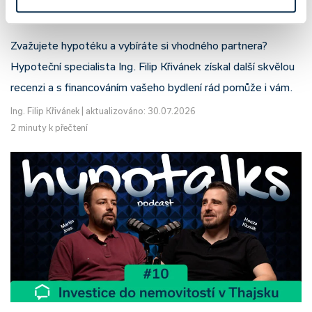
Filip Křivánek, klient: Tomáš B.
Zvažujete hypotéku a vybíráte si vhodného partnera?
Hypoteční specialista Ing. Filip Křivánek získal další skvělou
recenzi a s financováním vašeho bydlení rád pomůže i vám.
Ing. Filip Křivánek
|
aktualizováno: 30.07.2026
2 minuty k přečtení