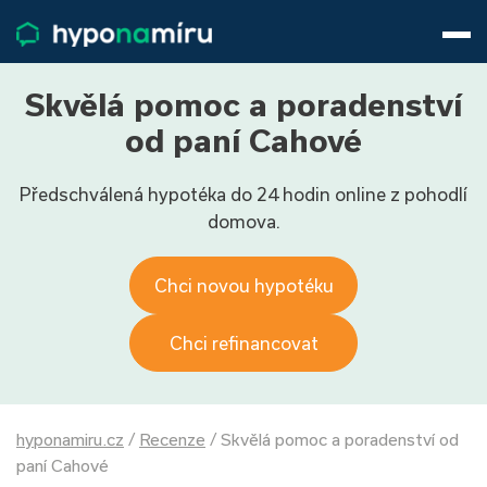
Hypotéky
Životní pojištění
Pojištění nemovitosti
Skvělá pomoc a poradenství
Články
od paní Cahové
O nás
Předschválená hypotéka do 24 hodin online z pohodlí
800 688 388
9−16 hod.
domova.
Přihlásit
Chci novou hypotéku
Chci refinancovat
hyponamiru.cz
/
Recenze
/
Skvělá pomoc a poradenství od
paní Cahové