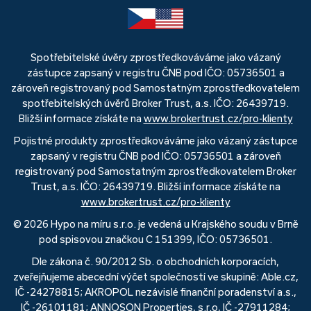
Spotřebitelské úvěry zprostředkováváme jako vázaný
zástupce zapsaný v registru ČNB pod IČO: 05736501 a
zároveň registrovaný pod Samostatným zprostředkovatelem
spotřebitelských úvěrů Broker Trust, a.s. IČO: 26439719.
Bližší informace získáte na
www.brokertrust.cz/pro-klienty
Pojistné produkty zprostředkováváme jako vázaný zástupce
zapsaný v registru ČNB pod IČO: 05736501 a zároveň
registrovaný pod Samostatným zprostředkovatelem Broker
Trust, a.s. IČO: 26439719. Bližší informace získáte na
www.brokertrust.cz/pro-klienty
© 2026 Hypo na míru s.r.o. je vedená u Krajského soudu v Brně
pod spisovou značkou C 151399, IČO: 05736501.
Dle zákona č. 90/2012 Sb. o obchodních korporacích,
zveřejňujeme abecední výčet společností ve skupině: Able.cz,
IČ -24278815; AKROPOL nezávislé finanční poradenství a.s.,
IČ -26101181; ANNOSON Properties, s.r.o, IČ -27911284;