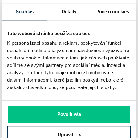
Komerční banka nabízí docela plastický obrázek dnešního
Souhlas
Detaily
Více o cookies
bankovního trhu. Na jedné straně jí podle zadaného rámce
klesl zisk na 8,5 miliardy korun, na druhé ale dál výrazně
Tato webová stránka používá cookies
rostly úvěry a…
K personalizaci obsahu a reklam, poskytování funkcí
Pavel Pohanka
|
aktualizováno: 31.07.2026
sociálních médií a analýze naší návštěvnosti využíváme
soubory cookie. Informace o tom, jak náš web používáte,
sdílíme se svými partnery pro sociální média, inzerci a
analýzy. Partneři tyto údaje mohou zkombinovat s
dalšími informacemi, které jste jim poskytli nebo které
získali v důsledku toho, že používáte jejich služby.
Povolit vše
Recenze - hypoteční specialista: Ing.
Upravit