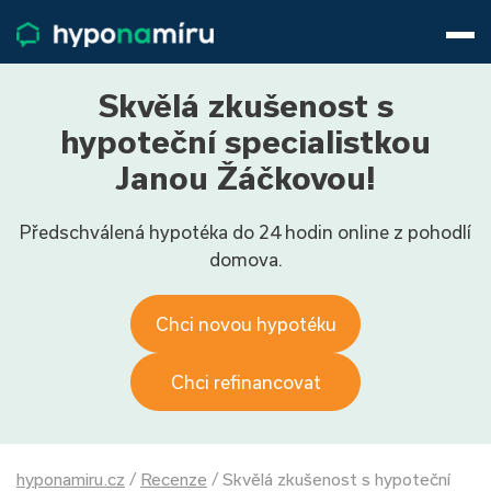
Hypotéky
Životní pojištění
Pojištění nemovitosti
Skvělá zkušenost s
Články
hypoteční specialistkou
O nás
Janou Žáčkovou!
800 688 388
9−16 hod.
Předschválená hypotéka do 24 hodin online z pohodlí
Přihlásit
domova.
Chci novou hypotéku
Chci refinancovat
hyponamiru.cz
/
Recenze
/
Skvělá zkušenost s hypoteční