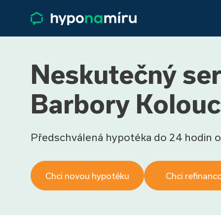
Neskutečný serv
Barbory Kolou
Předschválená hypotéka do 24 hodin o
Chci novou hypotéku
Chci refinanc