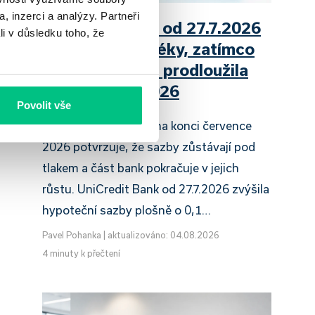
, inzerci a analýzy. Partneři
UniCredit Bank od 27.7.2026
li v důsledku toho, že
zdražuje hypotéky, zatímco
Raiffeisenbank prodloužila
slevu do 6.9.2026
Povolit vše
Český hypoteční trh na konci července
2026 potvrzuje, že sazby zůstávají pod
tlakem a část bank pokračuje v jejich
růstu. UniCredit Bank od 27.7.2026 zvýšila
hypoteční sazby plošně o 0,1…
Pavel Pohanka
|
aktualizováno: 04.08.2026
4 minuty k přečtení