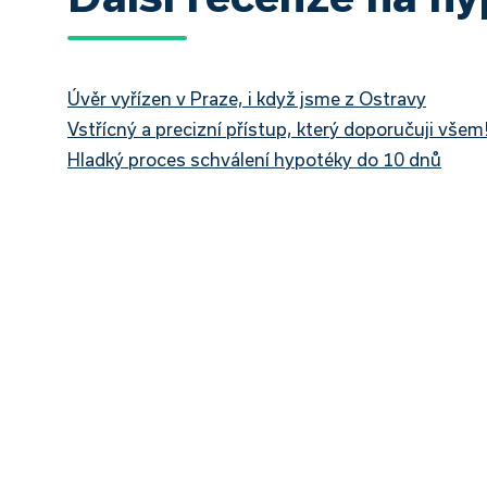
Úvěr vyřízen v Praze, i když jsme z Ostravy
Vstřícný a precizní přístup, který doporučuji všem
Hladký proces schválení hypotéky do 10 dnů