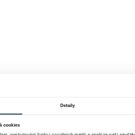
Detaily
á cookies
klam, poskytování funkcí sociálních médií a analýze naší návšt