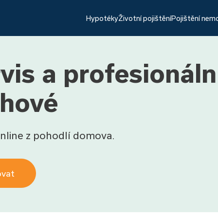
Hypotéky
Životní pojištění
Pojištění nem
is a profesionáln
chové
nline z pohodlí domova.
ovat