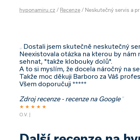
hyponamiru.cz
/
Recenze
/
Neskutečný servis a pr
„
Dostali jsem skutečně neskutečný se
Neexistovala otázka na kterou by nám
sehnat, "takže klobouky dolů".
A to si myslím, že docela náročný na se
Takže moc děkuji Barboro za Váš profes
Všem doporučuji *****
Zdroj recenze - recenze na Google
”
★
★
★
★
★
O.V. |
Další recenze na h