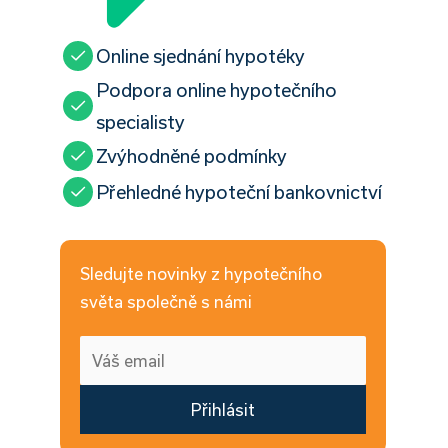
Online sjednání hypotéky
Podpora online hypotečního
specialisty
Zvýhodněné podmínky
Přehledné hypoteční bankovnictví
Sledujte novinky z hypotečního
světa společně s námi
Přihlásit