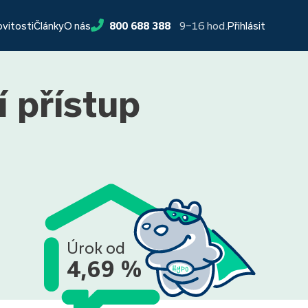
9−16 hod.
ovitosti
Články
O nás
800 688 388
Přihlásit
í přístup
Úrok od
4,69 %