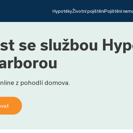
Hypotéky
Životní pojištění
Pojištění nem
st se službou Hy
Barborou
nline z pohodlí domova.
ovat