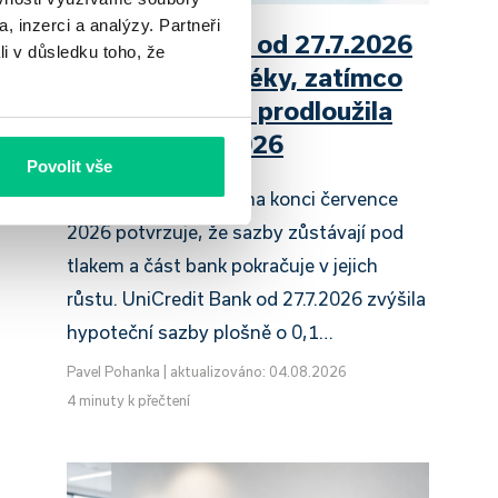
, inzerci a analýzy. Partneři
UniCredit Bank od 27.7.2026
li v důsledku toho, že
zdražuje hypotéky, zatímco
Raiffeisenbank prodloužila
slevu do 6.9.2026
Povolit vše
Český hypoteční trh na konci července
2026 potvrzuje, že sazby zůstávají pod
tlakem a část bank pokračuje v jejich
růstu. UniCredit Bank od 27.7.2026 zvýšila
hypoteční sazby plošně o 0,1…
Pavel Pohanka
|
aktualizováno: 04.08.2026
4 minuty k přečtení