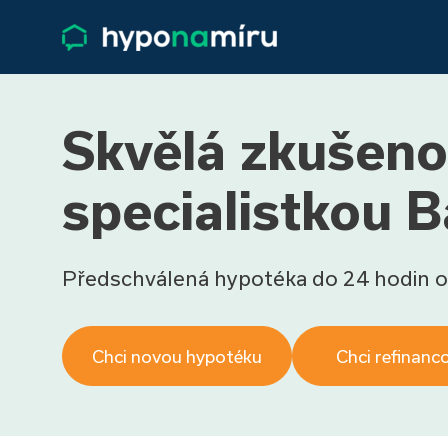
Skvělá zkušeno
specialistkou 
Předschválená hypotéka do 24 hodin o
Chci novou hypotéku
Chci refinanc