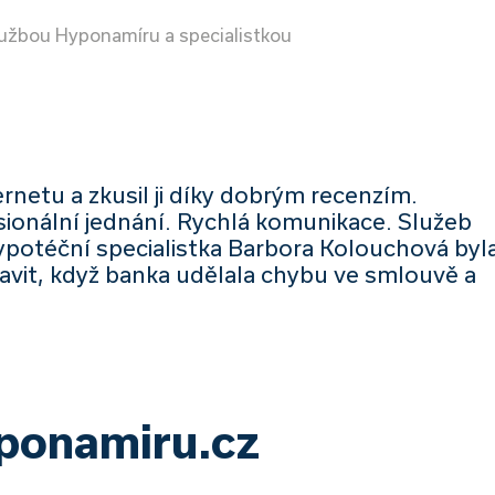
lužbou Hyponamíru a specialistkou
netu a zkusil ji díky dobrým recenzím.
sionální jednání. Rychlá komunikace. Služeb
potéční specialistka Barbora Kolouchová byl
avit, když banka udělala chybu ve smlouvě a
yponamiru.cz