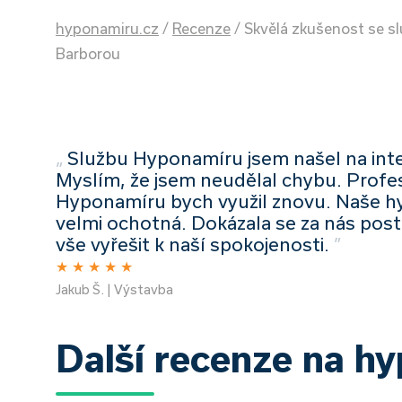
hyponamiru.cz
/
Recenze
/
Skvělá zkušenost se s
Barborou
„
Službu Hyponamíru jsem našel na inter
Myslím, že jsem neudělal chybu. Profe
Hyponamíru bych využil znovu. Naše hy
velmi ochotná. Dokázala se za nás post
vše vyřešit k naší spokojenosti.
”
★
★
★
★
★
Jakub Š. | Výstavba
Další recenze na h