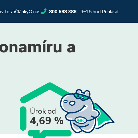
9−16 hod.
ovitosti
Články
O nás
800 688 388
Přihlásit
ponamíru a
Úrok od
4,69 %