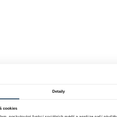
Detaily
á cookies
klam, poskytování funkcí sociálních médií a analýze naší návšt