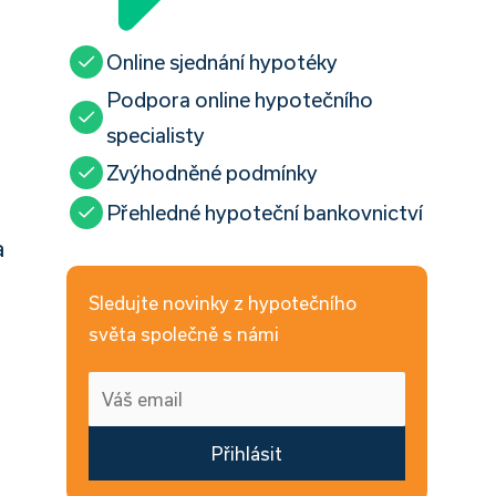
Online sjednání hypotéky
Podpora online hypotečního
specialisty
Zvýhodněné podmínky
Přehledné hypoteční bankovnictví
a
Sledujte novinky z hypotečního
světa společně s námi
Přihlásit