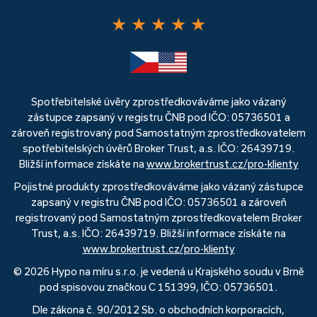
★
★
★
★
★
Spotřebitelské úvěry zprostředkováváme jako vázaný
zástupce zapsaný v registru ČNB pod IČO: 05736501 a
zároveň registrovaný pod Samostatným zprostředkovatelem
spotřebitelských úvěrů Broker Trust, a.s. IČO: 26439719.
Bližší informace získáte na
www.brokertrust.cz/pro-klienty
Pojistné produkty zprostředkováváme jako vázaný zástupce
zapsaný v registru ČNB pod IČO: 05736501 a zároveň
registrovaný pod Samostatným zprostředkovatelem Broker
Trust, a.s. IČO: 26439719. Bližší informace získáte na
www.brokertrust.cz/pro-klienty
© 2026 Hypo na míru s.r.o. je vedená u Krajského soudu v Brně
pod spisovou značkou C 151399, IČO: 05736501.
Dle zákona č. 90/2012 Sb. o obchodních korporacích,