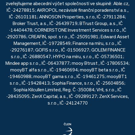
zveřejňujeme abecední výčet společností ve skupině: Able.cz,
IČ -24278815; AKROPOL nezávislé finanční poradenství a.s.,
IČ -26101181; ANNOSON Properties, s.r.o, IČ -27911284;
Broker Trust, a.s., IČ -26439719; BTrust Group, a.s., IČ
-14404478; CORNERSTONE Investment Services s.r.o., IČ
-2920786; CREAFIN, spol. s r.o., IČ -25091981; Edward Asset
Management, IČ -19728549; Finance na míru, s.r.o., IČ
-29276187; GOFIS s.r.o., IČ -01506927; GOLEM FINANCE
s.r.o., IČ -26880547; HYPO na míru, s.r.o., IČ -05736501;
Mindee app s.r.o., IČ -06437877; mooy Btrust , IČ -17806534;
mooyBT alfa s.r.o., IČ -19460694; mooyBT beta s.r.o., IČ
-19460988; mooyBT gama s.r.o., IČ -19461275; mooyBT1
s.r.o., IČ -19428413; Sophia Finance, s.r.o., IČ -25604856;
Sophia Kilcullen Limited, Reg. Č -350084; VHI, s.r.o., IČ
-28435095; ZenX Capital, a.s., IČ -09289127; ZenX Services,
s.r.o., IČ -24124770