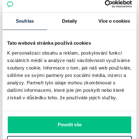
Srpnový Hypoindex 2026: hypotéky
zdražují už pátý měsíc v řadě
Souhlas
Detaily
Více o cookies
Průměrná nabídková sazba hypoték v Česku podle
srpnového Swiss Life Hypoindexu vzrostla na 5,42 %, tedy
Tato webová stránka používá cookies
o 0,10 procentního bodu oproti červenci. Zároveň jde už o
K personalizaci obsahu a reklam, poskytování funkcí
pátý meziměsíční růst v…
sociálních médií a analýze naší návštěvnosti využíváme
Pavel Pohanka
|
aktualizováno: 10.08.2026
soubory cookie. Informace o tom, jak náš web používáte,
5 minut k přečtení
sdílíme se svými partnery pro sociální média, inzerci a
analýzy. Partneři tyto údaje mohou zkombinovat s
dalšími informacemi, které jste jim poskytli nebo které
získali v důsledku toho, že používáte jejich služby.
Povolit vše