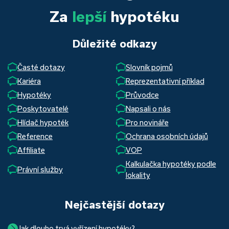
Za
lepší
hypotéku
Důležité odkazy
Časté dotazy
Slovník pojmů
Kariéra
Reprezentativní příklad
Hypotéky
Průvodce
Poskytovatelé
Napsali o nás
Hlídač hypoték
Pro novináře
Reference
Ochrana osobních údajů
Affiliate
VOP
Kalkulačka hypotéky podle
Právní služby
lokality
Nejčastější dotazy
Jak dlouho trvá vyřízení hypotéky?