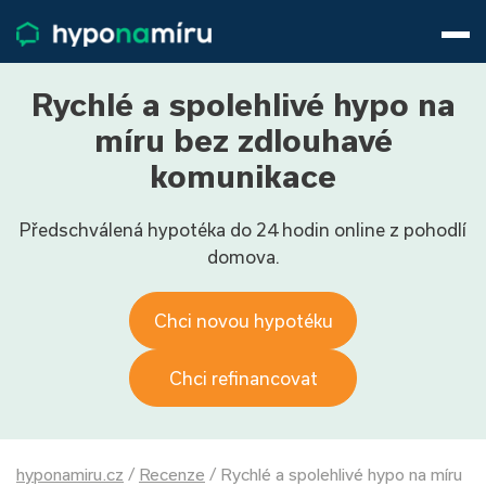
Hypotéky
Životní pojištění
Pojištění nemovitosti
Rychlé a spolehlivé hypo na
Články
míru bez zdlouhavé
O nás
komunikace
800 688 388
9−16 hod.
Předschválená hypotéka do 24 hodin online z pohodlí
Přihlásit
domova.
Chci novou hypotéku
Chci refinancovat
hyponamiru.cz
/
Recenze
/
Rychlé a spolehlivé hypo na míru