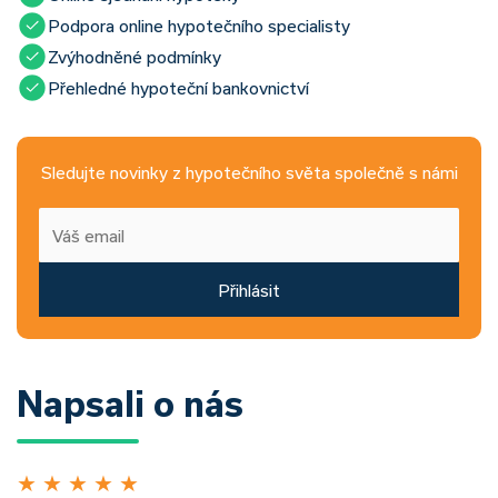
Podpora online hypotečního specialisty
Zvýhodněné podmínky
Přehledné hypoteční bankovnictví
Sledujte novinky z hypotečního světa společně s námi
Přihlásit
Napsali o nás
★
★
★
★
★