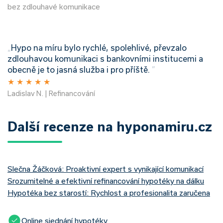
bez zdlouhavé komunikace
„
Hypo na míru bylo rychlé, spolehlivé, převzalo
zdlouhavou komunikaci s bankovními institucemi a
obecně je to jasná služba i pro příště.
”
★
★
★
★
★
Ladislav N. | Refinancování
Další recenze na hyponamiru.cz
Slečna Žáčková: Proaktivní expert s vynikající komunikací
Srozumitelné a efektivní refinancování hypotéky na dálku
Hypotéka bez starostí: Rychlost a profesionalita zaručena
Online sjednání hypotéky