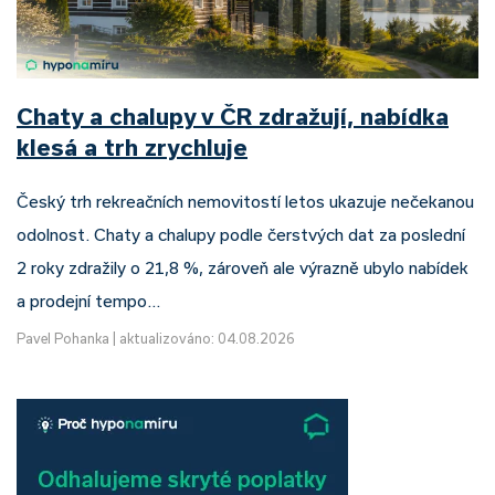
Chaty a chalupy v ČR zdražují, nabídka
klesá a trh zrychluje
Český trh rekreačních nemovitostí letos ukazuje nečekanou
odolnost. Chaty a chalupy podle čerstvých dat za poslední
2 roky zdražily o 21,8 %, zároveň ale výrazně ubylo nabídek
a prodejní tempo…
Pavel Pohanka
|
aktualizováno: 04.08.2026