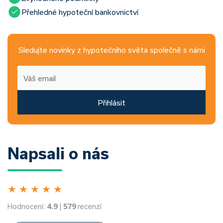
Přehledné hypoteční bankovnictví
Sledujte novinky z hypotečního světa společně s námi
Přihlásit
Napsali o nás
★
★
★
★
★
Hodnocení:
4.9
|
579
recenzí