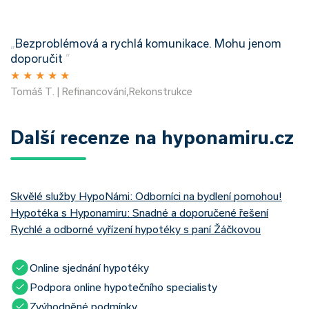
„
Bezproblémová a rychlá komunikace. Mohu jenom
doporučit
”
★
★
★
★
★
Tomáš T. | Refinancování,Rekonstrukce
Další recenze na hyponamiru.cz
Skvělé služby HypoNámi: Odborníci na bydlení pomohou!
Hypotéka s Hyponamiru: Snadné a doporučené řešení
Rychlé a odborné vyřízení hypotéky s paní Žáčkovou
Online sjednání hypotéky
Podpora online hypotečního specialisty
Zvýhodněné podmínky