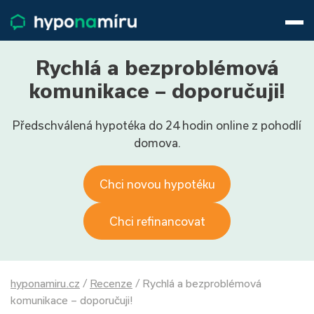
Hypotéky
Životní pojištění
Pojištění nemovitosti
Rychlá a bezproblémová
Články
komunikace – doporučuji!
O nás
Předschválená hypotéka do 24 hodin online z pohodlí
800 688 388
9−16 hod.
domova.
Přihlásit
Chci novou hypotéku
Chci refinancovat
hyponamiru.cz
/
Recenze
/
Rychlá a bezproblémová
komunikace – doporučuji!