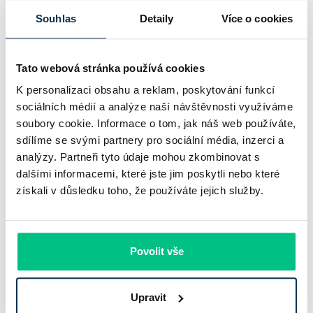
Komerční banka nabízí docela plastický obrázek dnešního
Souhlas
Detaily
Více o cookies
bankovního trhu. Na jedné straně jí podle zadaného rámce
klesl zisk na 8,5 miliardy korun, na druhé ale dál výrazně
rostly úvěry a…
Tato webová stránka používá cookies
K personalizaci obsahu a reklam, poskytování funkcí
Pavel Pohanka
|
aktualizováno: 31.07.2026
sociálních médií a analýze naší návštěvnosti využíváme
soubory cookie. Informace o tom, jak náš web používáte,
sdílíme se svými partnery pro sociální média, inzerci a
analýzy. Partneři tyto údaje mohou zkombinovat s
dalšími informacemi, které jste jim poskytli nebo které
získali v důsledku toho, že používáte jejich služby.
Povolit vše
Recenze - hypoteční specialista: Ing.
Upravit
Filip Křivánek, klient: Tomáš B.