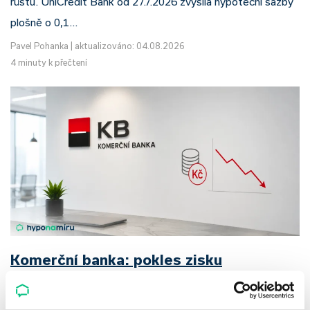
růstu. UniCredit Bank od 27.7.2026 zvýšila hypoteční sazby
plošně o 0,1…
Pavel Pohanka
|
aktualizováno: 04.08.2026
4 minuty k přečtení
Komerční banka: pokles zisku
neznamená slabší banku