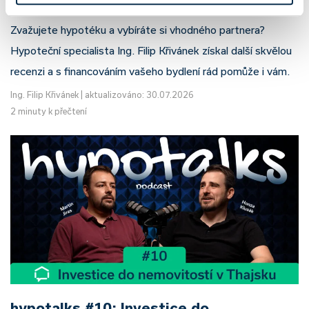
Zvažujete hypotéku a vybíráte si vhodného partnera?
Hypoteční specialista Ing. Filip Křivánek získal další skvělou
recenzi a s financováním vašeho bydlení rád pomůže i vám.
Ing. Filip Křivánek
|
aktualizováno: 30.07.2026
2 minuty k přečtení
hypotalks #10: Investice do