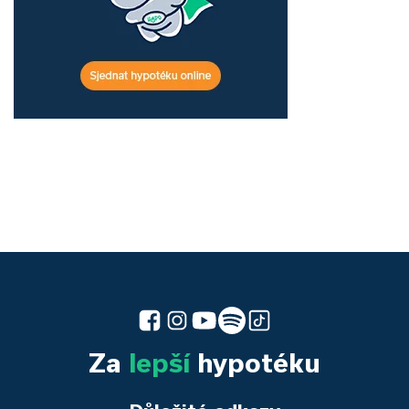
Za
lepší
hypotéku