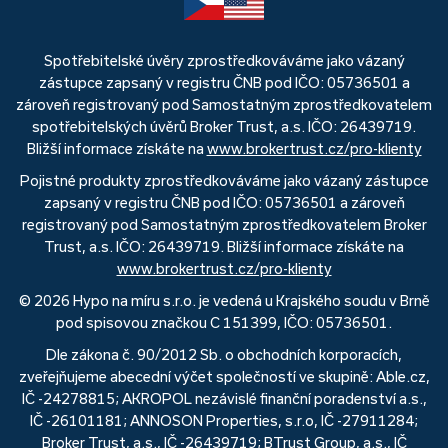
Spotřebitelské úvěry zprostředkováváme jako vázaný
zástupce zapsaný v registru ČNB pod IČO: 05736501 a
zároveň registrovaný pod Samostatným zprostředkovatelem
spotřebitelských úvěrů Broker Trust, a.s. IČO: 26439719.
Bližší informace získáte na
www.brokertrust.cz/pro-klienty
Pojistné produkty zprostředkováváme jako vázaný zástupce
zapsaný v registru ČNB pod IČO: 05736501 a zároveň
registrovaný pod Samostatným zprostředkovatelem Broker
Trust, a.s. IČO: 26439719. Bližší informace získáte na
www.brokertrust.cz/pro-klienty
© 2026 Hypo na míru s.r.o. je vedená u Krajského soudu v Brně
pod spisovou značkou C 151399, IČO: 05736501.
Dle zákona č. 90/2012 Sb. o obchodních korporacích,
zveřejňujeme abecední výčet společností ve skupině: Able.cz,
IČ -24278815; AKROPOL nezávislé finanční poradenství a.s.,
IČ -26101181; ANNOSON Properties, s.r.o, IČ -27911284;
Broker Trust, a.s., IČ -26439719; BTrust Group, a.s., IČ