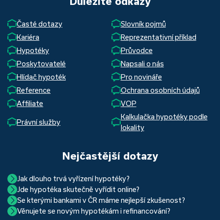
Důležité odkazy
Časté dotazy
Slovník pojmů
Kariéra
Reprezentativní příklad
Hypotéky
Průvodce
Poskytovatelé
Napsali o nás
Hlídač hypoték
Pro novináře
Reference
Ochrana osobních údajů
Affiliate
VOP
Kalkulačka hypotéky podle
Právní služby
lokality
Nejčastější dotazy
Jak dlouho trvá vyřízení hypotéky?
Jde hypotéka skutečně vyřídit online?
Hypotéka se dá zvládnout za měsíc i za tři. Nejčastěji její
Se kterými bankami v ČR máme nejlepší zkušenost?
Ano, skutečně jde. Díky moderním technologiím, které
uzavření trvá okolo 2 měsíců. Důvodem je především
Věnujete se novým hypotékám i refinancování?
Nejvíce proklientská je určitě Hypoteční banka. Svou
používáme, již do banky při vyřizování hypotéky skutečně
schvalovací proces na straně bank. Existuje však řada cest,