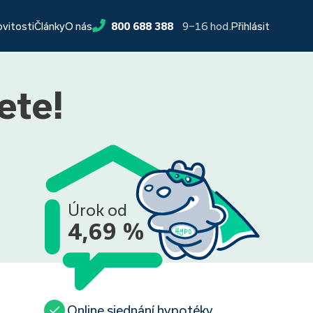
9−16 hod.
ovitosti
Články
O nás
800 688 388
Přihlásit
ete!
Úrok od
4,69 %
Online sjednání hypotéky