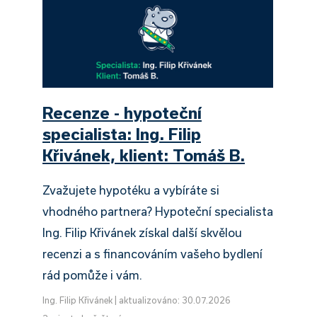
Recenze - hypoteční
specialista: Ing. Filip
Křivánek, klient: Tomáš B.
Zvažujete hypotéku a vybíráte si
vhodného partnera? Hypoteční specialista
Ing. Filip Křivánek získal další skvělou
recenzi a s financováním vašeho bydlení
rád pomůže i vám.
Ing. Filip Křivánek
|
aktualizováno: 30.07.2026