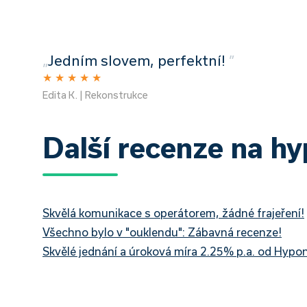
„
Jedním slovem, perfektní!
”
★
★
★
★
★
Edita K. | Rekonstrukce
Další recenze na h
Skvělá komunikace s operátorem, žádné frajeření!
Všechno bylo v "ouklendu": Zábavná recenze!
Skvělé jednání a úroková míra 2.25% p.a. od Hypo