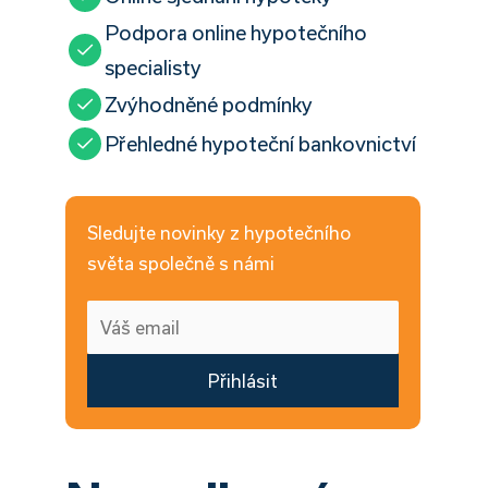
Podpora online hypotečního
specialisty
Zvýhodněné podmínky
Přehledné hypoteční bankovnictví
Sledujte novinky z hypotečního
světa společně s námi
Přihlásit