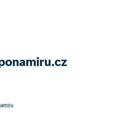
yponamiru.cz
namiru