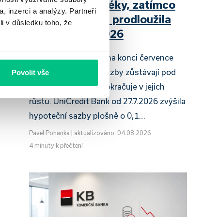
zdražuje hypotéky, zatímco
, inzerci a analýzy. Partneři
Raiffeisenbank prodloužila
li v důsledku toho, že
slevu do 6.9.2026
Český hypoteční trh na konci července
2026 potvrzuje, že sazby zůstávají pod
Povolit vše
tlakem a část bank pokračuje v jejich
růstu. UniCredit Bank od 27.7.2026 zvýšila
hypoteční sazby plošně o 0,1…
Pavel Pohanka
|
aktualizováno: 04.08.2026
4 minuty k přečtení