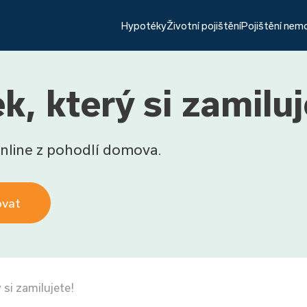
Hypotéky
Životní pojištění
Pojištění nem
k, který si zamiluj
nline z pohodlí domova.
ovat
 si zamilujete!