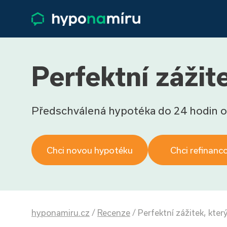
Perfektní zážite
Předschválená hypotéka do 24 hodin o
Chci novou hypotéku
Chci refinanc
hyponamiru.cz
/
Recenze
/
Perfektní zážitek, který