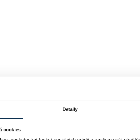
Detaily
á cookies
klam, poskytování funkcí sociálních médií a analýze naší návšt