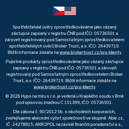
Spotřebitelské úvěry zprostředkováváme jako vázaný
zástupce zapsaný v registru ČNB pod IČO: 05736501 a
zároveň registrovaný pod Samostatným zprostředkovatelem
spotřebitelských úvěrů Broker Trust, a.s. IČO: 26439719.
Bližší informace získáte na
www.brokertrust.cz/pro-klienty
Pojistné produkty zprostředkováváme jako vázaný zástupce
zapsaný v registru ČNB pod IČO: 05736501 a zároveň
registrovaný pod Samostatným zprostředkovatelem Broker
Trust, a.s. IČO: 26439719. Bližší informace získáte na
www.brokertrust.cz/pro-klienty
© 2026 Hypo na míru s.r.o. je vedená u Krajského soudu v Brně
pod spisovou značkou C 151399, IČO: 05736501.
Dle zákona č. 90/2012 Sb. o obchodních korporacích,
zveřejňujeme abecední výčet společností ve skupině: Able.cz,
IČ -24278815; AKROPOL nezávislé finanční poradenství a.s.,