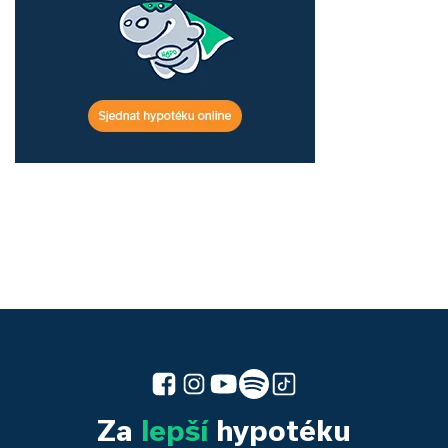
Za
lepší
hypotéku