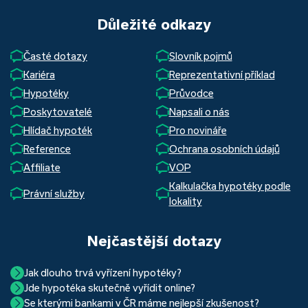
Důležité odkazy
Časté dotazy
Slovník pojmů
Kariéra
Reprezentativní příklad
Hypotéky
Průvodce
Poskytovatelé
Napsali o nás
Hlídač hypoték
Pro novináře
Reference
Ochrana osobních údajů
Affiliate
VOP
Kalkulačka hypotéky podle
Právní služby
lokality
Nejčastější dotazy
Jak dlouho trvá vyřízení hypotéky?
Jde hypotéka skutečně vyřídit online?
Hypotéka se dá zvládnout za měsíc i za tři. Nejčastěji její
Se kterými bankami v ČR máme nejlepší zkušenost?
Ano, skutečně jde. Díky moderním technologiím, které
uzavření trvá okolo 2 měsíců. Důvodem je především