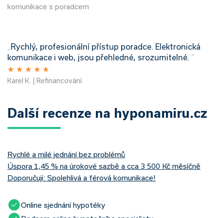
komunikace s poradcem
„
Rychlý, profesionální přístup poradce. Elektronická
komunikace i web, jsou přehledné, srozumitelné.
”
★
★
★
★
★
Karel K. | Refinancování
Další recenze na hyponamiru.cz
Rychlé a milé jednání bez problémů
Úspora 1,45 % na úrokové sazbě a cca 3 500 Kč měsíčně
Doporučuji: Spolehlivá a férová komunikace!
Online sjednání hypotéky