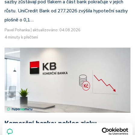
sazby zůstávají pod tlakem a část bank pokračuje v jejich
růstu. UniCredit Bank od 27.7.2026 zvýšila hypoteční sazby
plošně o 0,1…
Pavel Pohanka
|
aktualizováno: 04.08.2026
4 minuty k přečtení
Komerční banka: pokles zisku
neznamená slabší banku