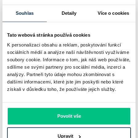
Komerční banka nabízí docela plastický obrázek dnešního
Souhlas
Detaily
Více o cookies
bankovního trhu. Na jedné straně jí podle zadaného rámce
klesl zisk na 8,5 miliardy korun, na druhé ale dál výrazně
Tato webová stránka používá cookies
rostly úvěry a…
K personalizaci obsahu a reklam, poskytování funkcí
Pavel Pohanka
|
aktualizováno: 31.07.2026
sociálních médií a analýze naší návštěvnosti využíváme
soubory cookie. Informace o tom, jak náš web používáte,
sdílíme se svými partnery pro sociální média, inzerci a
analýzy. Partneři tyto údaje mohou zkombinovat s
dalšími informacemi, které jste jim poskytli nebo které
získali v důsledku toho, že používáte jejich služby.
Povolit vše
Upravit
Recenze - hypoteční specialista: Ing.