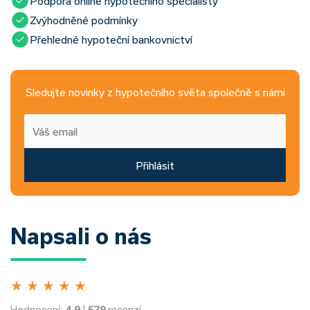
Podpora online hypotečního specialisty
Zvýhodněné podmínky
Přehledné hypoteční bankovnictví
Sledujte novinky z hypotečního světa společně s námi
Přihlásit
Napsali o nás
★
★
★
★
★
Hodnocení:
4.9
|
579
recenzí