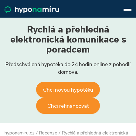
Hypotéky
Životní pojištění
Pojištění nemovitosti
Rychlá a přehledná
Články
elektronická komunikace s
O nás
poradcem
800 688 388
9−16 hod.
Předschválená hypotéka do 24 hodin online z pohodlí
Přihlásit
domova.
Chci novou hypotéku
Chci refinancovat
hyponamiru.cz
/
Recenze
/
Rychlá a přehledná elektronická