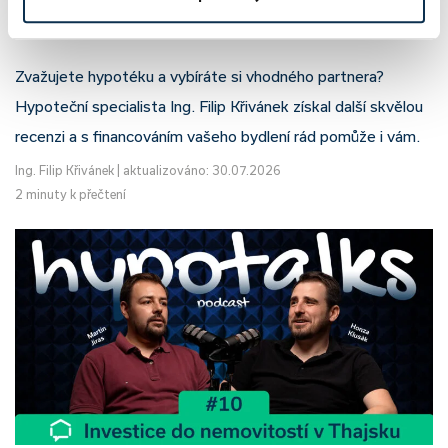
Filip Křivánek, klient: Tomáš B.
Zvažujete hypotéku a vybíráte si vhodného partnera?
Hypoteční specialista Ing. Filip Křivánek získal další skvělou
recenzi a s financováním vašeho bydlení rád pomůže i vám.
Ing. Filip Křivánek
|
aktualizováno: 30.07.2026
2 minuty k přečtení