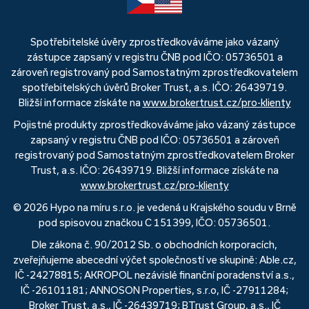
Spotřebitelské úvěry zprostředkováváme jako vázaný
zástupce zapsaný v registru ČNB pod IČO: 05736501 a
zároveň registrovaný pod Samostatným zprostředkovatelem
spotřebitelských úvěrů Broker Trust, a.s. IČO: 26439719.
Bližší informace získáte na
www.brokertrust.cz/pro-klienty
Pojistné produkty zprostředkováváme jako vázaný zástupce
zapsaný v registru ČNB pod IČO: 05736501 a zároveň
registrovaný pod Samostatným zprostředkovatelem Broker
Trust, a.s. IČO: 26439719. Bližší informace získáte na
www.brokertrust.cz/pro-klienty
© 2026 Hypo na míru s.r.o. je vedená u Krajského soudu v Brně
pod spisovou značkou C 151399, IČO: 05736501.
Dle zákona č. 90/2012 Sb. o obchodních korporacích,
zveřejňujeme abecední výčet společností ve skupině: Able.cz,
IČ -24278815; AKROPOL nezávislé finanční poradenství a.s.,
IČ -26101181; ANNOSON Properties, s.r.o, IČ -27911284;
Broker Trust, a.s., IČ -26439719; BTrust Group, a.s., IČ