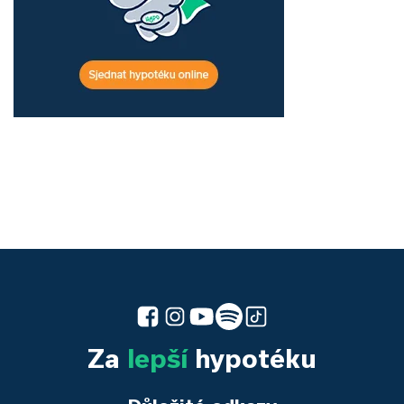
Za
lepší
hypotéku