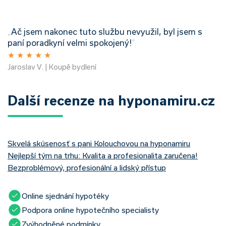
„
Ač jsem nakonec tuto službu nevyužil, byl jsem s
paní poradkyní velmi spokojený!
”
★
★
★
★
★
Jaroslav V. | Koupě bydlení
Další recenze na hyponamiru.cz
Skvelá skúsenosť s pani Kolouchovou na hyponamiru
Nejlepší tým na trhu: Kvalita a profesionalita zaručena!
Bezproblémový, profesionální a lidský přístup
Online sjednání hypotéky
Podpora online hypotečního specialisty
Zvýhodněné podmínky