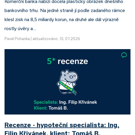
Komerční banka nabízí docela plastický obrázek dnešního
bankovního trhu. Na jedné straně jí podle zadaného rámce
klesl zisk na 8,5 miliardy korun, na druhé ale dál výrazně
rostly úvěry a…
Pavel Pohanka
|
aktualizováno: 31.07.2026
Recenze - hypoteční specialista: Ing.
Filip Křivánek, klient: Tomáš B.