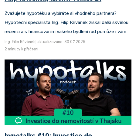
Zvažujete hypotéku a vybíráte si vhodného partnera?
Hypoteční specialista Ing. Filip Křivánek získal další skvělou
recenzi a s financováním vašeho bydlení rád pomůže i vám.
Ing. Filip Křivánek
|
aktualizováno: 30.07.2026
2 minuty k přečtení
hypotalks #10: Investice do