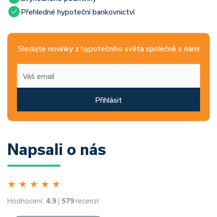
Přehledné hypoteční bankovnictví
Sledujte novinky z hypotečního světa společně s námi
Přihlásit
Napsali o nás
★
★
★
★
★
Hodnocení:
4.9
|
579
recenzí