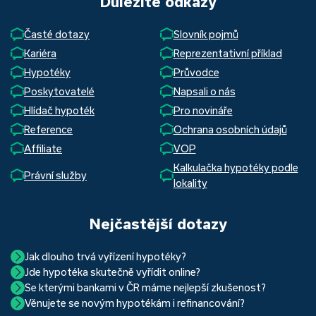
Důležité odkazy
Časté dotazy
Slovník pojmů
Kariéra
Reprezentativní příklad
Hypotéky
Průvodce
Poskytovatelé
Napsali o nás
Hlídač hypoték
Pro novináře
Reference
Ochrana osobních údajů
Affiliate
VOP
Kalkulačka hypotéky podle
Právní služby
lokality
Nejčastější dotazy
Jak dlouho trvá vyřízení hypotéky?
Jde hypotéka skutečně vyřídit online?
Hypotéka se dá zvládnout za měsíc i za tři. Nejčastěji její
Se kterými bankami v ČR máme nejlepší zkušenost?
Ano, skutečně jde. Díky moderním technologiím, které
uzavření trvá okolo 2 měsíců. Důvodem je především
Věnujete se novým hypotékám i refinancování?
Nejvíce proklientská je určitě Hypoteční banka. Svou
používáme, již do banky při vyřizování hypotéky skutečně
schvalovací proces na straně bank. Existuje však řada cest,