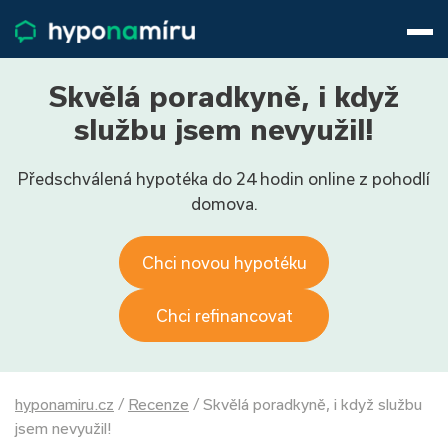
Hypotéky
Životní pojištění
Pojištění nemovitosti
Skvělá poradkyně, i když
Články
službu jsem nevyužil!
O nás
Předschválená hypotéka do 24 hodin online z pohodlí
800 688 388
9−16 hod.
domova.
Přihlásit
Chci novou hypotéku
Chci refinancovat
hyponamiru.cz
/
Recenze
/
Skvělá poradkyně, i když službu
jsem nevyužil!