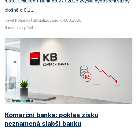
růstu. UniCredit Bank od 27.7.2026 zvýšila hypoteční sazby
plošně o 0,1…
Pavel Pohanka
|
aktualizováno: 04.08.2026
4 minuty k přečtení
Komerční banka: pokles zisku
neznamená slabší banku