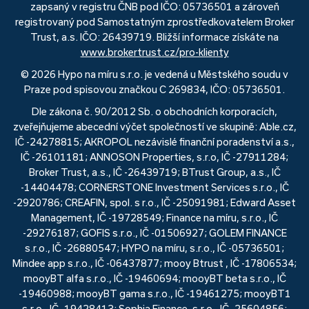
zapsaný v registru ČNB pod IČO: 05736501 a zároveň
registrovaný pod Samostatným zprostředkovatelem Broker
Trust, a.s. IČO: 26439719. Bližší informace získáte na
www.brokertrust.cz/pro-klienty
© 2026 Hypo na míru s.r.o. je vedená u Městského soudu v
Praze pod spisovou značkou C 269834, IČO: 05736501.
Dle zákona č. 90/2012 Sb. o obchodních korporacích,
zveřejňujeme abecední výčet společností ve skupině: Able.cz,
IČ -24278815; AKROPOL nezávislé finanční poradenství a.s.,
IČ -26101181; ANNOSON Properties, s.r.o, IČ -27911284;
Broker Trust, a.s., IČ -26439719; BTrust Group, a.s., IČ
-14404478; CORNERSTONE Investment Services s.r.o., IČ
-2920786; CREAFIN, spol. s r.o., IČ -25091981; Edward Asset
Management, IČ -19728549; Finance na míru, s.r.o., IČ
-29276187; GOFIS s.r.o., IČ -01506927; GOLEM FINANCE
s.r.o., IČ -26880547; HYPO na míru, s.r.o., IČ -05736501;
Mindee app s.r.o., IČ -06437877; mooy Btrust , IČ -17806534;
mooyBT alfa s.r.o., IČ -19460694; mooyBT beta s.r.o., IČ
-19460988; mooyBT gama s.r.o., IČ -19461275; mooyBT1
s.r.o., IČ -19428413; Sophia Finance, s.r.o., IČ -25604856;