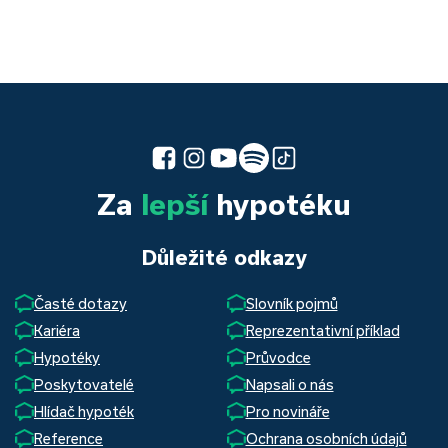
Za
lepší
hypotéku
Důležité odkazy
Časté dotazy
Slovník pojmů
Kariéra
Reprezentativní příklad
Hypotéky
Průvodce
Poskytovatelé
Napsali o nás
Hlídač hypoték
Pro novináře
Reference
Ochrana osobních údajů