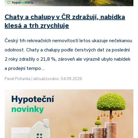
Chaty a chalupy v ČR zdražují, nabídka
klesá a trh zrychluje
Český trh rekreačních nemovitostí letos ukazuje nečekanou
odolnost. Chaty a chalupy podle čerstvých dat za poslední
2 roky zdražily o 21,8 %, zároveň ale výrazně ubylo nabídek
a prodejní tempo…
Pavel Pohanka
|
aktualizováno: 04.08.2026