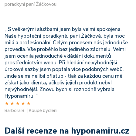
poradkyní paní Žáčkovou
„
S veškerými službami jsem byla velmi spokojena.
Naše hypoteční poradkyně, paní Žáčková, byla moc
milá a profesionální. Celým procesem nás jednoduše
provedla. Vše proběhlo bez jediného zádrhelu. Velmi
jsem ocenila jednoduché vkládání dokumentů
prostřednictvím webu. Při hledání nejvýhodnější
úrokové sazby jsem poptala více podobných webů.
Jinde se mi nelíbil přístup - tlak za každou cenu mě
získat jako klienta, ačkoliv jejich produkt nebyl
nejvýhodnější. Znovu bych si rozhodně vybrala
Hyponamíru.
”
★
★
★
★
★
Barbora B. | Koupě bydlení
Další recenze na hyponamiru.cz