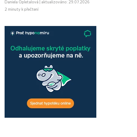
Daniela Opletalová
|
aktualizováno: 29.07.2026
2 minuty k přečtení