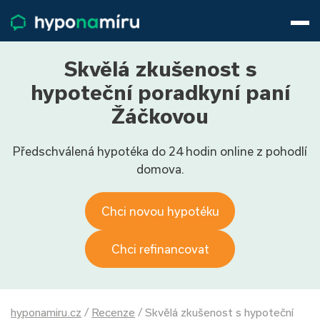
Hypotéky
Životní pojištění
Pojištění nemovitosti
Skvělá zkušenost s
Články
hypoteční poradkyní paní
O nás
Žáčkovou
800 688 388
9−16 hod.
Předschválená hypotéka do 24 hodin online z pohodlí
Přihlásit
domova.
Chci novou hypotéku
Chci refinancovat
hyponamiru.cz
/
Recenze
/
Skvělá zkušenost s hypoteční