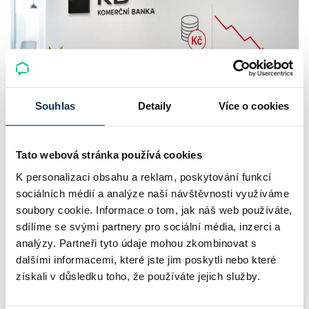
Souhlas
Detaily
Více o cookies
Komerční banka: pokles zisku
neznamená slabší banku
Tato webová stránka používá cookies
K personalizaci obsahu a reklam, poskytování funkcí
Komerční banka nabízí docela plastický obrázek dnešního
sociálních médií a analýze naší návštěvnosti využíváme
bankovního trhu. Na jedné straně jí podle zadaného rámce
soubory cookie. Informace o tom, jak náš web používáte,
klesl zisk na 8,5 miliardy korun, na druhé ale dál výrazně
sdílíme se svými partnery pro sociální média, inzerci a
rostly úvěry a…
analýzy. Partneři tyto údaje mohou zkombinovat s
dalšími informacemi, které jste jim poskytli nebo které
Pavel Pohanka
|
aktualizováno: 31.07.2026
získali v důsledku toho, že používáte jejich služby.