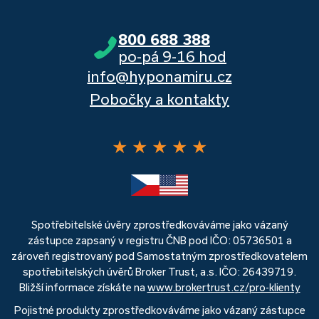
800 688 388
po-pá 9-16 hod
info@hyponamiru.cz
Pobočky a kontakty
★
★
★
★
★
Spotřebitelské úvěry zprostředkováváme jako vázaný
zástupce zapsaný v registru ČNB pod IČO: 05736501 a
zároveň registrovaný pod Samostatným zprostředkovatelem
spotřebitelských úvěrů Broker Trust, a.s. IČO: 26439719.
Bližší informace získáte na
www.brokertrust.cz/pro-klienty
Pojistné produkty zprostředkováváme jako vázaný zástupce