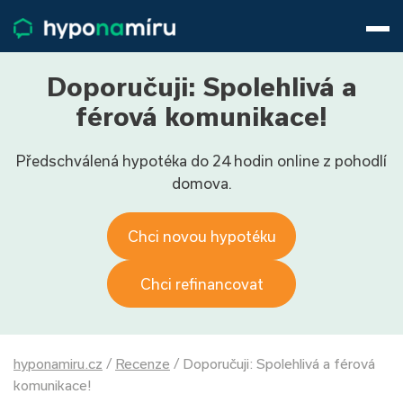
Hypotéky
Životní pojištění
Pojištění nemovitosti
Doporučuji: Spolehlivá a
Články
férová komunikace!
O nás
Předschválená hypotéka do 24 hodin online z pohodlí
800 688 388
9−16 hod.
domova.
Přihlásit
Chci novou hypotéku
Chci refinancovat
hyponamiru.cz
/
Recenze
/
Doporučuji: Spolehlivá a férová
komunikace!