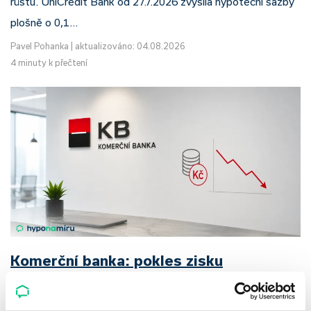
růstu. UniCredit Bank od 27.7.2026 zvýšila hypoteční sazby
plošně o 0,1…
Pavel Pohanka
|
aktualizováno: 04.08.2026
4 minuty k přečtení
Komerční banka: pokles zisku
neznamená slabší banku