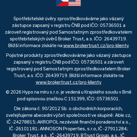
Spotřebitelské úvěry zprostředkováváme jako vázaný
zástupce zapsaný v registru ČNB pod IČO: 05736501 a
zároveň registrovaný pod Samostatným zprostředkovatelem
spotřebitelských úvěrů Broker Trust, a.s. IČO: 26439719.
Bližší informace získáte na
www.brokertrust.cz/pro-klienty
Pojistné produkty zprostředkováváme jako vázaný zástupce
zapsaný v registru ČNB pod IČO: 05736501 a zároveň
registrovaný pod Samostatným zprostředkovatelem Broker
Trust, a.s. IČO: 26439719. Bližší informace získáte na
www.brokertrust.cz/pro-klienty
© 2026 Hypo na míru s.r.o. je vedená u Krajského soudu v Brně
pod spisovou značkou C 151399, IČO: 05736501.
Dle zákona č. 90/2012 Sb. o obchodních korporacích,
zveřejňujeme abecední výčet společností ve skupině: Able.cz,
IČ -24278815; AKROPOL nezávislé finanční poradenství a.s.,
IČ -26101181; ANNOSON Properties, s.r.o, IČ -27911284;
Broker Trust, a.s., IČ -26439719; BTrust Group, a.s., IČ