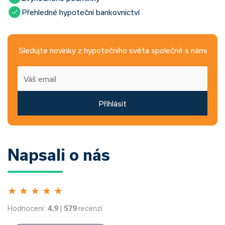
Přehledné hypoteční bankovnictví
Sledujte novinky z hypotečního světa společně s námi
Přihlásit
Napsali o nás
★
★
★
★
★
Hodnocení:
4.9
|
579
recenzí