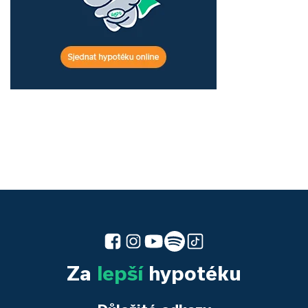
Za
lepší
hypotéku