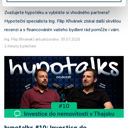
Zvažujete hypotéku a vybíráte si vhodného partnera?
Hypoteční specialista Ing. Filip Křivánek získal další skvělou
recenzi a s financováním vašeho bydlení rád pomůže i vám.
Ing. Filip Křivánek
|
aktualizováno: 30.07.2026
2 minuty k přečtení
hypotalks #10: Investice do