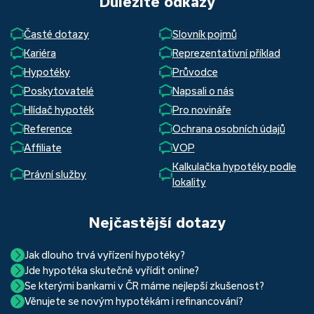
Důležité odkazy
Časté dotazy
Slovník pojmů
Kariéra
Reprezentativní příklad
Hypotéky
Průvodce
Poskytovatelé
Napsali o nás
Hlídač hypoték
Pro novináře
Reference
Ochrana osobních údajů
Affiliate
VOP
Kalkulačka hypotéky podle
Právní služby
lokality
Nejčastější dotazy
Jak dlouho trvá vyřízení hypotéky?
Jde hypotéka skutečně vyřídit online?
Hypotéka se dá zvládnout za měsíc i za tři. Nejčastěji její
Se kterými bankami v ČR máme nejlepší zkušenost?
Ano, skutečně jde. Díky moderním technologiím, které
uzavření trvá okolo 2 měsíců. Důvodem je především
Věnujete se novým hypotékám i refinancování?
Nejvíce proklientská je určitě Hypoteční banka. Svou
používáme, již do banky při vyřizování hypotéky skutečně
schvalovací proces na straně bank. Existuje však řada cest,