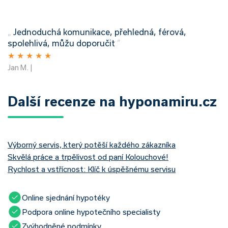
„
Jednoduchá komunikace, přehledná, férová,
spolehlivá, můžu doporučit
”
★
★
★
★
★
Jan M. |
Další recenze na hyponamiru.cz
Výborný servis, který potěší každého zákazníka
Skvělá práce a trpělivost od paní Kolouchové!
Rychlost a vstřícnost: Klíč k úspěšnému servisu
Online sjednání hypotéky
Podpora online hypotečního specialisty
Zvýhodněné podmínky