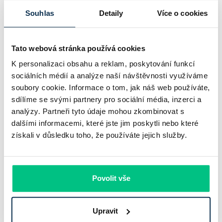
Komerční banka nabízí docela plastický obrázek dnešního
Souhlas
Detaily
Více o cookies
bankovního trhu. Na jedné straně jí podle zadaného rámce
klesl zisk na 8,5 miliardy korun, na druhé ale dál výrazně
rostly úvěry a…
Tato webová stránka používá cookies
K personalizaci obsahu a reklam, poskytování funkcí
Pavel Pohanka
|
aktualizováno: 31.07.2026
sociálních médií a analýze naší návštěvnosti využíváme
soubory cookie. Informace o tom, jak náš web používáte,
sdílíme se svými partnery pro sociální média, inzerci a
analýzy. Partneři tyto údaje mohou zkombinovat s
dalšími informacemi, které jste jim poskytli nebo které
získali v důsledku toho, že používáte jejich služby.
Povolit vše
Recenze - hypoteční specialista: Ing.
Upravit
Filip Křivánek, klient: Tomáš B.