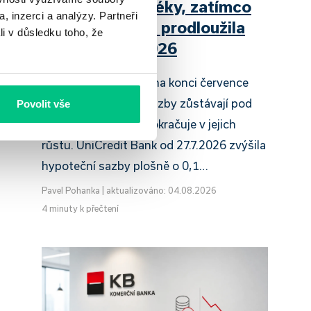
zdražuje hypotéky, zatímco
, inzerci a analýzy. Partneři
Raiffeisenbank prodloužila
li v důsledku toho, že
slevu do 6.9.2026
Český hypoteční trh na konci července
2026 potvrzuje, že sazby zůstávají pod
Povolit vše
tlakem a část bank pokračuje v jejich
růstu. UniCredit Bank od 27.7.2026 zvýšila
hypoteční sazby plošně o 0,1…
Pavel Pohanka
|
aktualizováno: 04.08.2026
4 minuty k přečtení