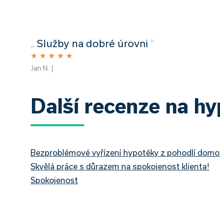
„
Služby na dobré úrovni
”
★
★
★
★
★
Jan N. |
Další recenze na h
Bezproblémové vyřízení hypotéky z pohodlí dom
Skvělá práce s důrazem na spokojenost klienta!
Spokojenost