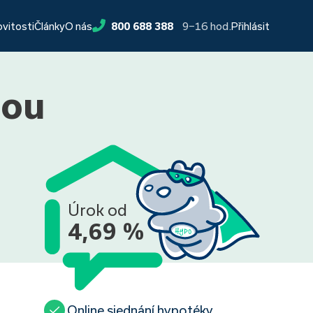
9−16 hod.
ovitosti
Články
O nás
800 688 388
Přihlásit
mou
Úrok od
4,69 %
Online sjednání hypotéky