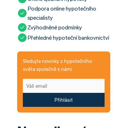
Podpora online hypotečního
specialisty
Zvýhodněné podmínky
Přehledné hypoteční bankovnictví
Sledujte novinky z hypotečního
světa společně s námi
Přihlásit