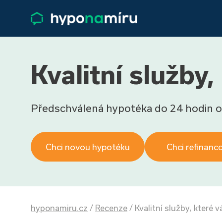
Kvalitní služby
Předschválená hypotéka do 24 hodin o
Chci novou hypotéku
Chci refinanc
hyponamiru.cz
/
Recenze
/
Kvalitní služby, které