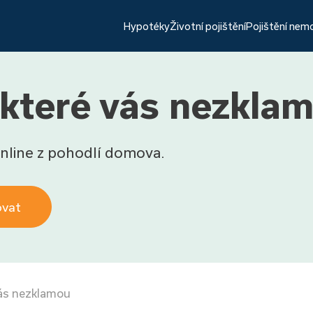
Hypotéky
Životní pojištění
Pojištění nem
, které vás nezkla
nline z pohodlí domova.
ovat
 vás nezklamou