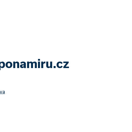
yponamiru.cz
ova