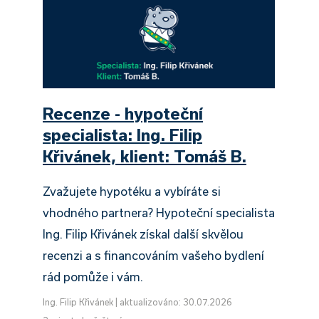
Recenze - hypoteční
specialista: Ing. Filip
Křivánek, klient: Tomáš B.
Zvažujete hypotéku a vybíráte si
vhodného partnera? Hypoteční specialista
Ing. Filip Křivánek získal další skvělou
recenzi a s financováním vašeho bydlení
rád pomůže i vám.
Ing. Filip Křivánek
|
aktualizováno: 30.07.2026