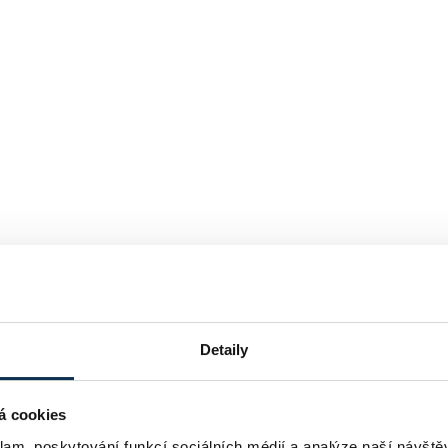
Detaily
á cookies
klam, poskytování funkcí sociálních médií a analýze naší návšt