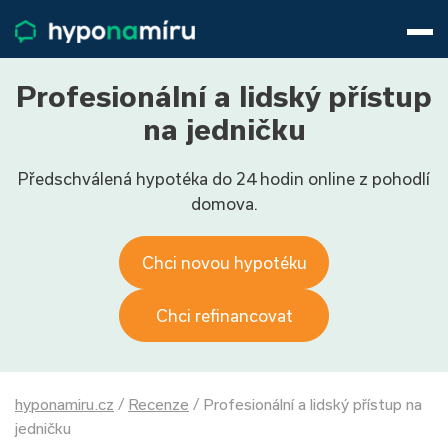
Hypotéky
Životní pojištění
Pojištění nemovitosti
Profesionální a lidský přístup
Články
na jedničku
O nás
Předschválená hypotéka do 24 hodin online z pohodlí
800 688 388
9−16 hod.
domova.
Přihlásit
Chci novou hypotéku
Chci refinancovat
hyponamiru.cz
/
Recenze
/
Profesionální a lidský přístup na
jedničku