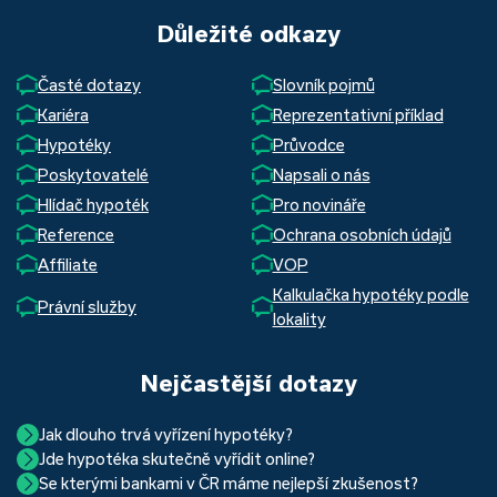
Důležité odkazy
Časté dotazy
Slovník pojmů
Kariéra
Reprezentativní příklad
Hypotéky
Průvodce
Poskytovatelé
Napsali o nás
Hlídač hypoték
Pro novináře
Reference
Ochrana osobních údajů
Affiliate
VOP
Kalkulačka hypotéky podle
Právní služby
lokality
Nejčastější dotazy
Jak dlouho trvá vyřízení hypotéky?
Jde hypotéka skutečně vyřídit online?
Hypotéka se dá zvládnout za měsíc i za tři. Nejčastěji její
Se kterými bankami v ČR máme nejlepší zkušenost?
Ano, skutečně jde. Díky moderním technologiím, které
uzavření trvá okolo 2 měsíců. Důvodem je především