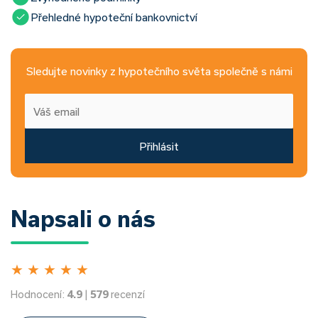
Přehledné hypoteční bankovnictví
Sledujte novinky z hypotečního světa společně s námi
Přihlásit
Napsali o nás
★
★
★
★
★
Hodnocení:
4.9
|
579
recenzí