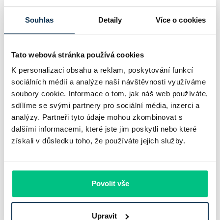
Průměrná nabídková sazba hypoték v Česku podle
Souhlas
Detaily
Více o cookies
srpnového Swiss Life Hypoindexu vzrostla na 5,42 %, tedy
o 0,10 procentního bodu oproti červenci. Zároveň jde už o
Tato webová stránka používá cookies
pátý meziměsíční růst v…
K personalizaci obsahu a reklam, poskytování funkcí
Pavel Pohanka
|
aktualizováno: 10.08.2026
sociálních médií a analýze naší návštěvnosti využíváme
5 minut k přečtení
soubory cookie. Informace o tom, jak náš web používáte,
sdílíme se svými partnery pro sociální média, inzerci a
analýzy. Partneři tyto údaje mohou zkombinovat s
dalšími informacemi, které jste jim poskytli nebo které
získali v důsledku toho, že používáte jejich služby.
Povolit vše
Upravit