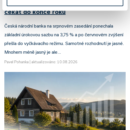
ČNB ponechala sazby na 3,75 %: co
čekat do konce roku
Česká národní banka na srpnovém zasedání ponechala
základní úrokovou sazbu na 3,75 % a po červnovém zvýšení
přešla do vyčkávacího režimu. Samotné rozhodnutí je jasné.
Mnohem méně jasný je ale…
Pavel Pohanka
|
aktualizováno: 10.08.2026