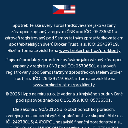
Spotřebitelské úvěry zprostředkováváme jako vázaný
zástupce zapsaný v registru ČNB pod IČO: 05736501 a
zároveň registrovaný pod Samostatným zprostředkovatelem
spotřebitelských úvěrů Broker Trust, a.s. IČO: 26439719.
Bližší informace získáte na
www.brokertrust.cz/pro-klienty
Pojistné produkty zprostředkováváme jako vázaný zástupce
zapsaný v registru ČNB pod IČO: 05736501 a zároveň
registrovaný pod Samostatným zprostředkovatelem Broker
Trust, a.s. IČO: 26439719. Bližší informace získáte na
www.brokertrust.cz/pro-klienty
© 2026 Hypo na míru s.r.o. je vedená u Krajského soudu v Brně
pod spisovou značkou C 151399, IČO: 05736501.
Dle zákona č. 90/2012 Sb. o obchodních korporacích,
zveřejňujeme abecední výčet společností ve skupině: Able.cz,
IČ -24278815; AKROPOL nezávislé finanční poradenství a.s.,