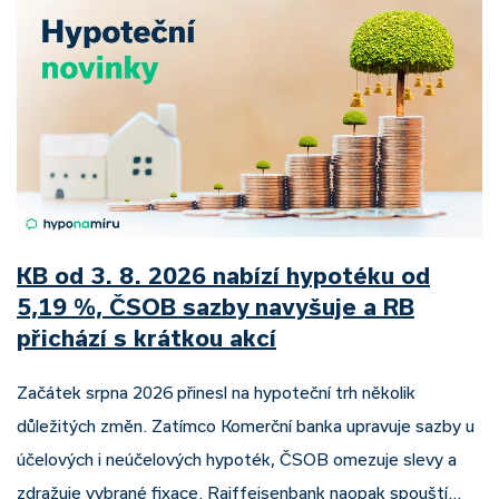
KB od 3. 8. 2026 nabízí hypotéku od
5,19 %, ČSOB sazby navyšuje a RB
přichází s krátkou akcí
Začátek srpna 2026 přinesl na hypoteční trh několik
důležitých změn. Zatímco Komerční banka upravuje sazby u
účelových i neúčelových hypoték, ČSOB omezuje slevy a
zdražuje vybrané fixace. Raiffeisenbank naopak spouští…