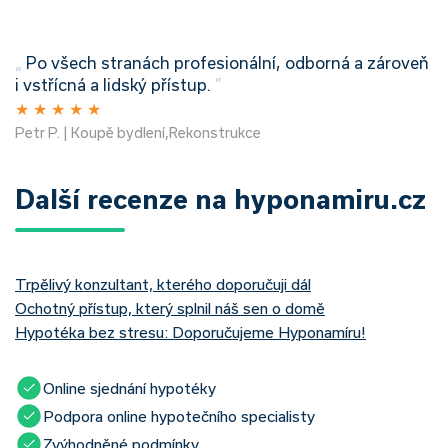
„
Po všech stranách profesionální, odborná a zároveň
i vstřícná a lidský přístup.
”
★
★
★
★
★
Petr P. | Koupě bydlení,Rekonstrukce
Další recenze na hyponamiru.cz
Trpělivý konzultant, kterého doporučuji dál
Ochotný přístup, který splnil náš sen o domě
Hypotéka bez stresu: Doporučujeme Hyponamíru!
Online sjednání hypotéky
Podpora online hypotečního specialisty
Zvýhodněné podmínky