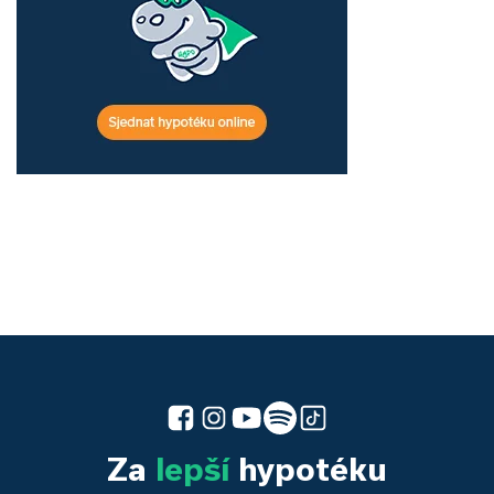
Za
lepší
hypotéku