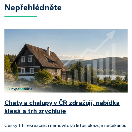
Nepřehlédněte
Chaty a chalupy v ČR zdražují, nabídka
klesá a trh zrychluje
Český trh rekreačních nemovitostí letos ukazuje nečekanou