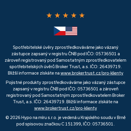
★
★
★
★
★
Spotřebitelské úvěry zprostředkováváme jako vázaný
zástupce zapsaný v registru ČNB pod IČO: 05736501 a
zároveň registrovaný pod Samostatným zprostředkovatelem
spotřebitelských úvěrů Broker Trust, a.s. IČO: 26439719.
Bližší informace získáte na
www.brokertrust.cz/pro-klienty
Pojistné produkty zprostředkováváme jako vázaný zástupce
zapsaný v registru ČNB pod IČO: 05736501 a zároveň
registrovaný pod Samostatným zprostředkovatelem Broker
Trust, a.s. IČO: 26439719. Bližší informace získáte na
www.brokertrust.cz/pro-klienty
© 2026 Hypo na míru s.r.o. je vedená u Krajského soudu v Brně
pod spisovou značkou C 151399, IČO: 05736501.