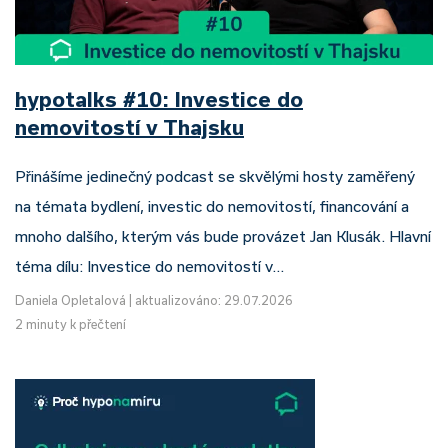
hypotalks #10: Investice do
nemovitostí v Thajsku
Přinášíme jedinečný podcast se skvělými hosty zaměřený
na témata bydlení, investic do nemovitostí, financování a
mnoho dalšího, kterým vás bude provázet Jan Klusák. Hlavní
téma dílu: Investice do nemovitostí v…
Daniela Opletalová
|
aktualizováno: 29.07.2026
2 minuty k přečtení