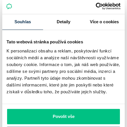
Komerční banka: pokles zisku
neznamená slabší banku
Souhlas
Detaily
Více o cookies
Komerční banka nabízí docela plastický obrázek dnešního
bankovního trhu. Na jedné straně jí podle zadaného rámce
Tato webová stránka používá cookies
klesl zisk na 8,5 miliardy korun, na druhé ale dál výrazně
K personalizaci obsahu a reklam, poskytování funkcí
rostly úvěry a…
sociálních médií a analýze naší návštěvnosti využíváme
soubory cookie. Informace o tom, jak náš web používáte,
Pavel Pohanka
|
aktualizováno: 31.07.2026
sdílíme se svými partnery pro sociální média, inzerci a
analýzy. Partneři tyto údaje mohou zkombinovat s
dalšími informacemi, které jste jim poskytli nebo které
získali v důsledku toho, že používáte jejich služby.
Povolit vše