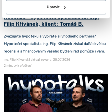
Upravit
Recenze - hypoteční specialista: Ing.
Filip Křivánek, klient: Tomáš B.
Zvažujete hypotéku a vybíráte si vhodného partnera?
Hypoteční specialista Ing. Filip Křivánek získal další skvělou
recenzi a s financováním vašeho bydlení rád pomůže i vám.
Ing. Filip Křivánek
|
aktualizováno: 30.07.2026
2 minuty k přečtení