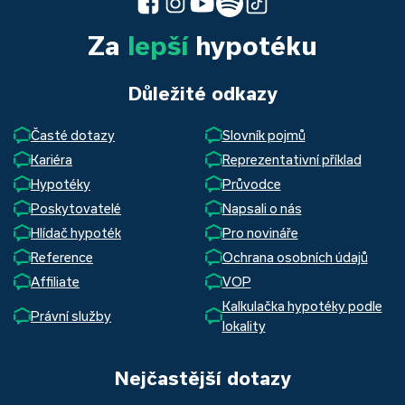
Za
lepší
hypotéku
Důležité odkazy
Časté dotazy
Slovník pojmů
Kariéra
Reprezentativní příklad
Hypotéky
Průvodce
Poskytovatelé
Napsali o nás
Hlídač hypoték
Pro novináře
Reference
Ochrana osobních údajů
Affiliate
VOP
Kalkulačka hypotéky podle
Právní služby
lokality
Nejčastější dotazy