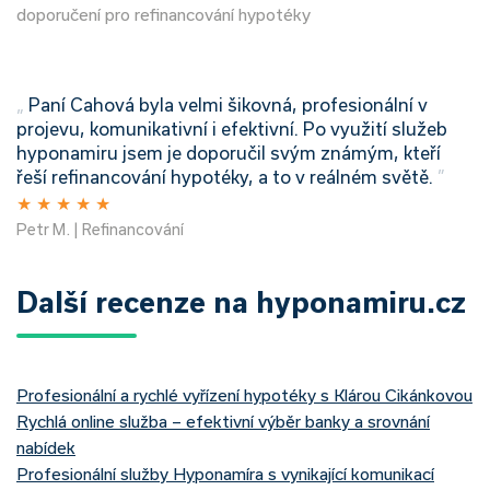
doporučení pro refinancování hypotéky
„
Paní Cahová byla velmi šikovná, profesionální v
projevu, komunikativní i efektivní. Po využití služeb
hyponamiru jsem je doporučil svým známým, kteří
řeší refinancování hypotéky, a to v reálném světě.
”
★
★
★
★
★
Petr M. | Refinancování
Další recenze na hyponamiru.cz
Profesionální a rychlé vyřízení hypotéky s Klárou Cikánkovou
Rychlá online služba – efektivní výběr banky a srovnání
nabídek
Profesionální služby Hyponamíra s vynikající komunikací