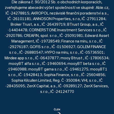
Dle zákona č. 90/2012 Sb. o obchodních korporacích,
zveřejňujeme abecední výčet společností ve skupině: Able.cz,
IČ -24278815; AKROPOL nezávislé finanční poradenství a.s.,
IČ -26101181; ANNOSON Properties, s.r.o, IČ -27911284;
Broker Trust, a.s., IČ -26439719; BTrust Group, a.s., IČ
-14404478; CORNERSTONE Investment Services s.r.o., IČ
-2920786; CREAFIN, spol. s r.o., IČ -25091981; Edward Asset
Management, IČ -19728549; Finance na míru, s.r.o., IČ
-29276187; GOFIS s.r.o., IČ -01506927; GOLEM FINANCE
s.r.o., IČ -26880547; HYPO na míru, s.r.o., IČ -05736501;
Mindee app s.r.o., IČ -06437877; mooy Btrust , IČ -17806534;
mooyBT alfa s.r.o., IČ -19460694; mooyBT beta s.r.o., IČ
-19460988; mooyBT gama s.r.o., IČ -19461275; mooyBT1
s.r.o., IČ -19428413; Sophia Finance, s.r.o., IČ -25604856;
Sophia Kilcullen Limited, Reg. Č -350084; VHI, s.r.o., IČ
-28435095; ZenX Capital, a.s., IČ -09289127; ZenX Services,
s.r.o., IČ -24124770