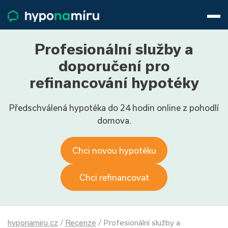
Hypotéky
Životní pojištění
Pojištění nemovitosti
Profesionální služby a
Články
doporučení pro
O nás
refinancování hypotéky
800 688 388
9−16 hod.
Předschválená hypotéka do 24 hodin online z pohodlí
Přihlásit
domova.
Chci novou hypotéku
Chci refinancovat
hyponamiru.cz
/
Recenze
/
Profesionální služby a