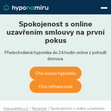
Hypotéky
Životní pojištění
Pojištění nemovitosti
Spokojenost s online
Články
uzavřením smlouvy na první
O nás
pokus
800 688 388
9−16 hod.
Předschválená hypotéka do 24 hodin online z pohodlí
Přihlásit
domova.
Chci novou hypotéku
Chci refinancovat
hyponamiru.cz
/
Recenze
/
Spokojenost s online uzavřením