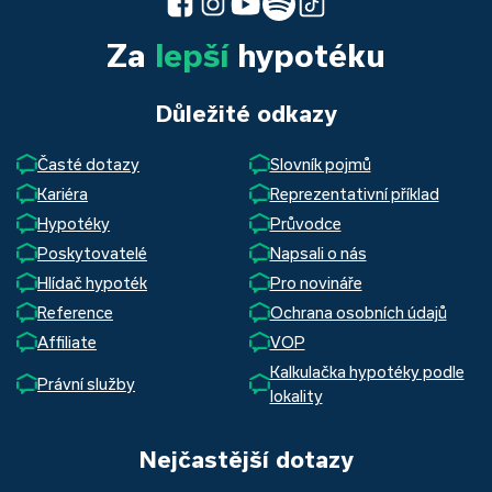
Za
lepší
hypotéku
Důležité odkazy
Časté dotazy
Slovník pojmů
Kariéra
Reprezentativní příklad
Hypotéky
Průvodce
Poskytovatelé
Napsali o nás
Hlídač hypoték
Pro novináře
Reference
Ochrana osobních údajů
Affiliate
VOP
Kalkulačka hypotéky podle
Právní služby
lokality
Nejčastější dotazy