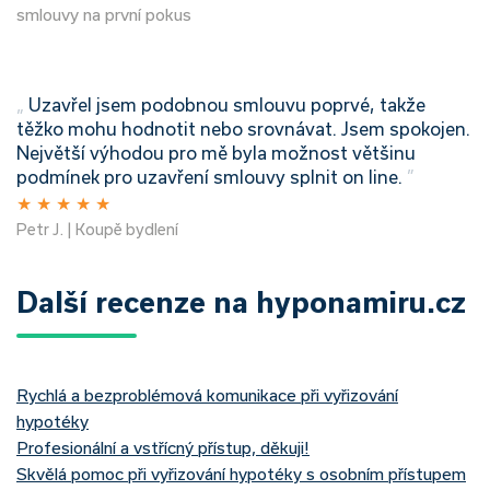
smlouvy na první pokus
„
Uzavřel jsem podobnou smlouvu poprvé, takže
těžko mohu hodnotit nebo srovnávat. Jsem spokojen.
Největší výhodou pro mě byla možnost většinu
podmínek pro uzavření smlouvy splnit on line.
”
★
★
★
★
★
Petr J. | Koupě bydlení
Další recenze na hyponamiru.cz
Rychlá a bezproblémová komunikace při vyřizování
hypotéky
Profesionální a vstřícný přístup, děkuji!
Skvělá pomoc při vyřizování hypotéky s osobním přístupem