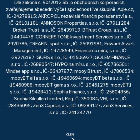
Dle zákona č. 90/2012 Sb. o obchodních korporacích,
zveřejňujeme abecední výčet společností ve skupině: Able.cz,
IČ -24278815; AKROPOL nezávislé finanční poradenství a.s.,
IČ -26101181; ANNOSON Properties, s.r.o, IČ -27911284;
Broker Trust, a.s., IČ -26439719; BTrust Group, a.s., IČ
-14404478; CORNERSTONE Investment Services s.r.o., IČ
-2920786; CREAFIN, spol. s r.o., IČ -25091981; Edward Asset
Management, IČ -19728549; Finance na míru, s.r.o., IČ
-29276187; GOFIS s.r.o., IČ -01506927; GOLEM FINANCE
s.r.o., IČ -26880547; HYPO na míru, s.r.o., IČ -05736501;
Mindee app s.r.o., IČ -06437877; mooy Btrust , IČ -17806534;
mooyBT alfa s.r.o., IČ -19460694; mooyBT beta s.r.o., IČ
-19460988; mooyBT gama s.r.o., IČ -19461275; mooyBT1
s.r.o., IČ -19428413; Sophia Finance, s.r.o., IČ -25604856;
Sophia Kilcullen Limited, Reg. Č -350084; VHI, s.r.o., IČ
-28435095; ZenX Capital, a.s., IČ -09289127; ZenX Services,
s.r.o., IČ -24124770