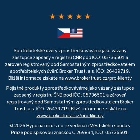
★
★
★
★
★
Spotřebitelské úvěry zprostředkováváme jako vázaný
zástupce zapsaný v registru ČNB pod IČO: 05736501 a
zároveň registrovaný pod Samostatným zprostředkovatelem
spotřebitelských úvěrů Broker Trust, a.s. IČO: 26439719.
Bližší informace získáte na
www.brokertrust.cz/pro-klienty
Pojistné produkty zprostředkováváme jako vázaný zástupce
zapsaný v registru ČNB pod IČO: 05736501 a zároveň
registrovaný pod Samostatným zprostředkovatelem Broker
Trust, a.s. IČO: 26439719. Bližší informace získáte na
www.brokertrust.cz/pro-klienty
© 2026 Hypo na míru s.r.o. je vedená u Městského soudu v
Praze pod spisovou značkou C 269834, IČO: 05736501.