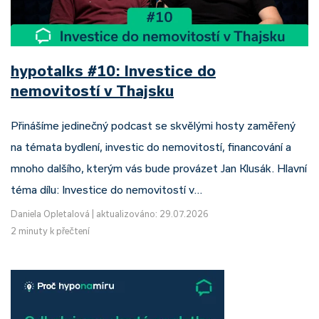
hypotalks #10: Investice do
nemovitostí v Thajsku
Přinášíme jedinečný podcast se skvělými hosty zaměřený
na témata bydlení, investic do nemovitostí, financování a
mnoho dalšího, kterým vás bude provázet Jan Klusák. Hlavní
téma dílu: Investice do nemovitostí v…
Daniela Opletalová
|
aktualizováno: 29.07.2026
2 minuty k přečtení