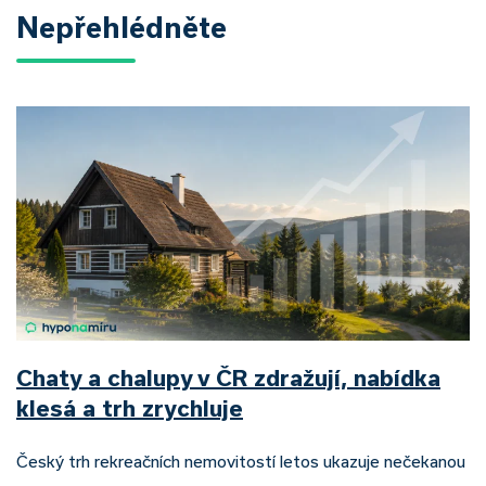
Nepřehlédněte
Chaty a chalupy v ČR zdražují, nabídka
klesá a trh zrychluje
Český trh rekreačních nemovitostí letos ukazuje nečekanou