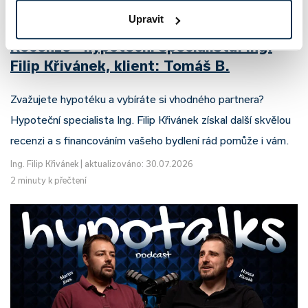
Upravit
Recenze - hypoteční specialista: Ing.
Filip Křivánek, klient: Tomáš B.
Zvažujete hypotéku a vybíráte si vhodného partnera?
Hypoteční specialista Ing. Filip Křivánek získal další skvělou
recenzi a s financováním vašeho bydlení rád pomůže i vám.
Ing. Filip Křivánek
|
aktualizováno: 30.07.2026
2 minuty k přečtení