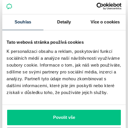
Komerční banka: pokles zisku
neznamená slabší banku
Souhlas
Detaily
Více o cookies
Komerční banka nabízí docela plastický obrázek dnešního
bankovního trhu. Na jedné straně jí podle zadaného rámce
Tato webová stránka používá cookies
klesl zisk na 8,5 miliardy korun, na druhé ale dál výrazně
K personalizaci obsahu a reklam, poskytování funkcí
rostly úvěry a…
sociálních médií a analýze naší návštěvnosti využíváme
soubory cookie. Informace o tom, jak náš web používáte,
Pavel Pohanka
|
aktualizováno: 31.07.2026
sdílíme se svými partnery pro sociální média, inzerci a
analýzy. Partneři tyto údaje mohou zkombinovat s
dalšími informacemi, které jste jim poskytli nebo které
získali v důsledku toho, že používáte jejich služby.
Povolit vše