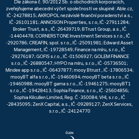
Dle zákona č. 90/2012 Sb. o obchodních korporacích,
zveřejňujeme abecední výčet společností ve skupině: Able.cz,
IČ -24278815; AKROPOL nezávislé finanční poradenství a.s.,
IČ -26101181; ANNOSON Properties, s.r.o, IČ -27911284;
Broker Trust, a.s., IČ -26439719; BTrust Group, a.s., IČ
-14404478; CORNERSTONE Investment Services s.r.o., IČ
-2920786; CREAFIN, spol. s r.o., IČ -25091981; Edward Asset
Management, IČ -19728549; Finance na míru, s.r.o., IČ
-29276187; GOFIS s.r.o., IČ -01506927; GOLEM FINANCE
s.r.o., IČ -26880547; HYPO na míru, s.r.o., IČ -05736501;
Mindee app s.r.o., IČ -06437877; mooy Btrust , IČ -17806534;
mooyBT alfa s.r.o., IČ -19460694; mooyBT beta s.r.o., IČ
-19460988; mooyBT gama s.r.o., IČ -19461275; mooyBT1
s.r.o., IČ -19428413; Sophia Finance, s.r.o., IČ -25604856;
Sophia Kilcullen Limited, Reg. Č -350084; VHI, s.r.o., IČ
-28435095; ZenX Capital, a.s., IČ -09289127; ZenX Services,
s.r.o., IČ -24124770