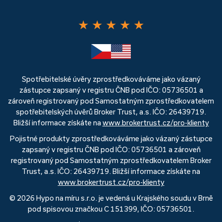
★
★
★
★
★
Spotřebitelské úvěry zprostředkováváme jako vázaný
zástupce zapsaný v registru ČNB pod IČO: 05736501 a
zároveň registrovaný pod Samostatným zprostředkovatelem
spotřebitelských úvěrů Broker Trust, a.s. IČO: 26439719.
Bližší informace získáte na
www.brokertrust.cz/pro-klienty
Pojistné produkty zprostředkováváme jako vázaný zástupce
zapsaný v registru ČNB pod IČO: 05736501 a zároveň
registrovaný pod Samostatným zprostředkovatelem Broker
Trust, a.s. IČO: 26439719. Bližší informace získáte na
www.brokertrust.cz/pro-klienty
© 2026 Hypo na míru s.r.o. je vedená u Krajského soudu v Brně
pod spisovou značkou C 151399, IČO: 05736501.