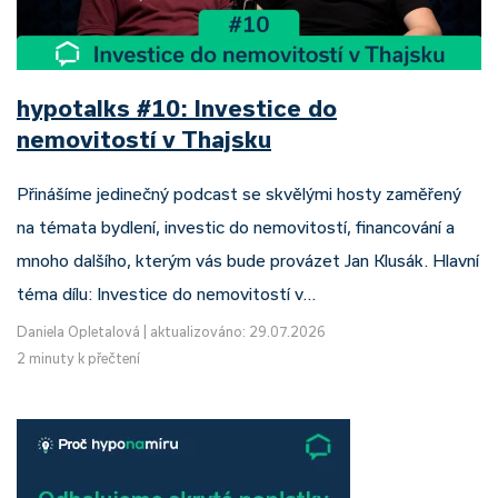
hypotalks #10: Investice do
nemovitostí v Thajsku
Přinášíme jedinečný podcast se skvělými hosty zaměřený
na témata bydlení, investic do nemovitostí, financování a
mnoho dalšího, kterým vás bude provázet Jan Klusák. Hlavní
téma dílu: Investice do nemovitostí v…
Daniela Opletalová
|
aktualizováno: 29.07.2026
2 minuty k přečtení