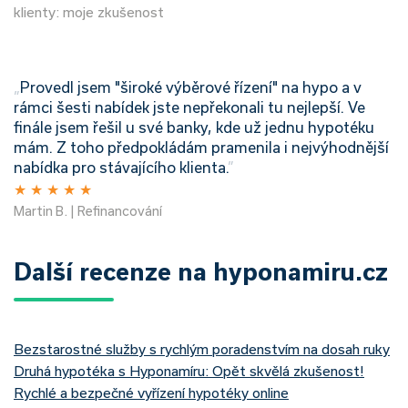
klienty: moje zkušenost
„
Provedl jsem "široké výběrové řízení" na hypo a v
rámci šesti nabídek jste nepřekonali tu nejlepší. Ve
finále jsem řešil u své banky, kde už jednu hypotéku
mám. Z toho předpokládám pramenila i nejvýhodnější
nabídka pro stávajícího klienta.
”
★
★
★
★
★
Martin B. | Refinancování
Další recenze na hyponamiru.cz
Bezstarostné služby s rychlým poradenstvím na dosah ruky
Druhá hypotéka s Hyponamíru: Opět skvělá zkušenost!
Rychlé a bezpečné vyřízení hypotéky online