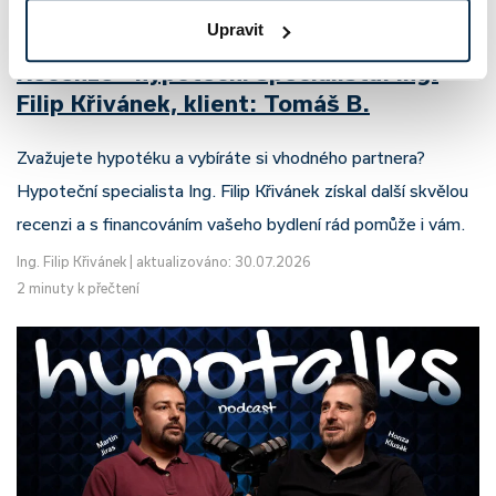
Upravit
Recenze - hypoteční specialista: Ing.
Filip Křivánek, klient: Tomáš B.
Zvažujete hypotéku a vybíráte si vhodného partnera?
Hypoteční specialista Ing. Filip Křivánek získal další skvělou
recenzi a s financováním vašeho bydlení rád pomůže i vám.
Ing. Filip Křivánek
|
aktualizováno: 30.07.2026
2 minuty k přečtení