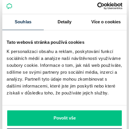
Komerční banka: pokles zisku
neznamená slabší banku
Souhlas
Detaily
Více o cookies
Komerční banka nabízí docela plastický obrázek dnešního
bankovního trhu. Na jedné straně jí podle zadaného rámce
Tato webová stránka používá cookies
klesl zisk na 8,5 miliardy korun, na druhé ale dál výrazně
K personalizaci obsahu a reklam, poskytování funkcí
rostly úvěry a…
sociálních médií a analýze naší návštěvnosti využíváme
soubory cookie. Informace o tom, jak náš web používáte,
Pavel Pohanka
|
aktualizováno: 31.07.2026
sdílíme se svými partnery pro sociální média, inzerci a
analýzy. Partneři tyto údaje mohou zkombinovat s
dalšími informacemi, které jste jim poskytli nebo které
získali v důsledku toho, že používáte jejich služby.
Povolit vše