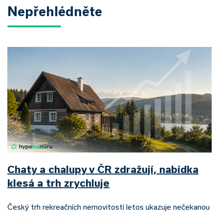
Nepřehlédněte
Chaty a chalupy v ČR zdražují, nabídka
klesá a trh zrychluje
Český trh rekreačních nemovitostí letos ukazuje nečekanou