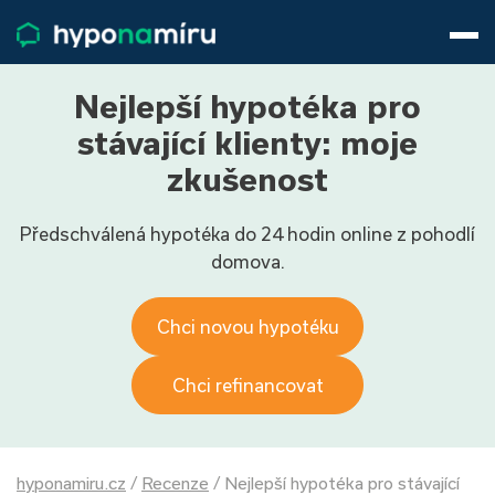
Hypotéky
Životní pojištění
Pojištění nemovitosti
Nejlepší hypotéka pro
Články
stávající klienty: moje
O nás
zkušenost
800 688 388
9−16 hod.
Předschválená hypotéka do 24 hodin online z pohodlí
Přihlásit
domova.
Chci novou hypotéku
Chci refinancovat
hyponamiru.cz
/
Recenze
/
Nejlepší hypotéka pro stávající