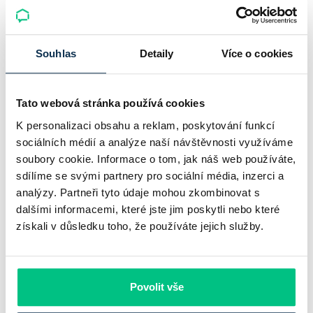
Komerční banka: pokles zisku
neznamená slabší banku
Souhlas
Detaily
Více o cookies
Komerční banka nabízí docela plastický obrázek dnešního
bankovního trhu. Na jedné straně jí podle zadaného rámce
Tato webová stránka používá cookies
klesl zisk na 8,5 miliardy korun, na druhé ale dál výrazně
K personalizaci obsahu a reklam, poskytování funkcí
rostly úvěry a…
sociálních médií a analýze naší návštěvnosti využíváme
soubory cookie. Informace o tom, jak náš web používáte,
Pavel Pohanka
|
aktualizováno: 31.07.2026
sdílíme se svými partnery pro sociální média, inzerci a
analýzy. Partneři tyto údaje mohou zkombinovat s
dalšími informacemi, které jste jim poskytli nebo které
získali v důsledku toho, že používáte jejich služby.
Povolit vše