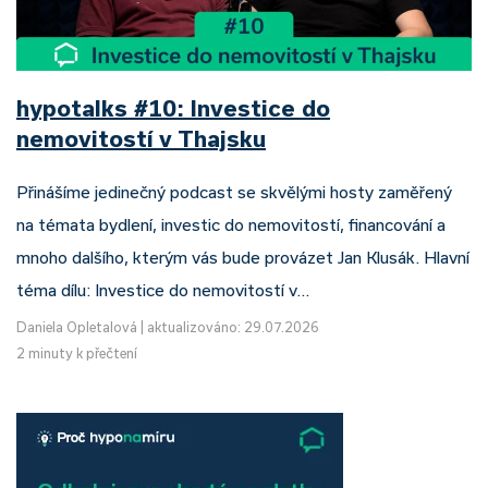
hypotalks #10: Investice do
nemovitostí v Thajsku
Přinášíme jedinečný podcast se skvělými hosty zaměřený
na témata bydlení, investic do nemovitostí, financování a
mnoho dalšího, kterým vás bude provázet Jan Klusák. Hlavní
téma dílu: Investice do nemovitostí v…
Daniela Opletalová
|
aktualizováno: 29.07.2026
2 minuty k přečtení