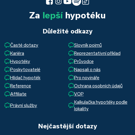
Za
lepší
hypotéku
Důležité odkazy
Časté dotazy
Slovník pojmů
Kariéra
Reprezentativní příklad
Hypotéky
Průvodce
Poskytovatelé
Napsali o nás
Hlídač hypoték
Pro novináře
Reference
Ochrana osobních údajů
Affiliate
VOP
Kalkulačka hypotéky podle
Právní služby
lokality
Nejčastější dotazy