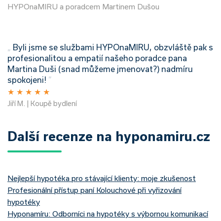
HYPOnaMIRU a poradcem Martinem Dušou
„
Byli jsme se službami HYPOnaMIRU, obzvláště pak s
profesionalitou a empatií našeho poradce pana
Martina Duši (snad můžeme jmenovat?) nadmíru
spokojeni!
”
★
★
★
★
★
Jiří M. | Koupě bydlení
Další recenze na hyponamiru.cz
Nejlepší hypotéka pro stávající klienty: moje zkušenost
Profesionální přístup paní Kolouchové při vyřizování
hypotéky
Hyponamíru: Odborníci na hypotéky s výbornou komunikací