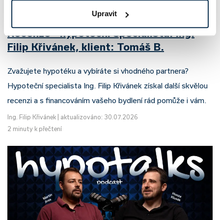
Upravit
Recenze - hypoteční specialista: Ing.
Filip Křivánek, klient: Tomáš B.
Zvažujete hypotéku a vybíráte si vhodného partnera?
Hypoteční specialista Ing. Filip Křivánek získal další skvělou
recenzi a s financováním vašeho bydlení rád pomůže i vám.
Ing. Filip Křivánek
|
aktualizováno: 30.07.2026
2 minuty k přečtení