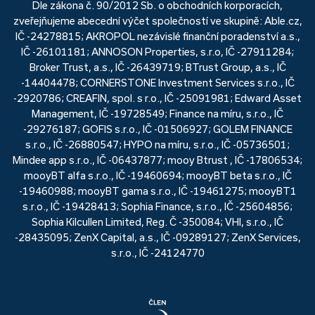
Dle zákona č. 90/2012 Sb. o obchodních korporacích,
zveřejňujeme abecední výčet společností ve skupině: Able.cz,
IČ -24278815; AKROPOL nezávislé finanční poradenství a.s.,
IČ -26101181; ANNOSON Properties, s.r.o, IČ -27911284;
Broker Trust, a.s., IČ -26439719; BTrust Group, a.s., IČ
-14404478; CORNERSTONE Investment Services s.r.o., IČ
-2920786; CREAFIN, spol. s r.o., IČ -25091981; Edward Asset
Management, IČ -19728549; Finance na míru, s.r.o., IČ
-29276187; GOFIS s.r.o., IČ -01506927; GOLEM FINANCE
s.r.o., IČ -26880547; HYPO na míru, s.r.o., IČ -05736501;
Mindee app s.r.o., IČ -06437877; mooy Btrust , IČ -17806534;
mooyBT alfa s.r.o., IČ -19460694; mooyBT beta s.r.o., IČ
-19460988; mooyBT gama s.r.o., IČ -19461275; mooyBT1
s.r.o., IČ -19428413; Sophia Finance, s.r.o., IČ -25604856;
Sophia Kilcullen Limited, Reg. Č -350084; VHI, s.r.o., IČ
-28435095; ZenX Capital, a.s., IČ -09289127; ZenX Services,
s.r.o., IČ -24124770