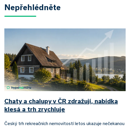
Nepřehlédněte
Chaty a chalupy v ČR zdražují, nabídka
klesá a trh zrychluje
Český trh rekreačních nemovitostí letos ukazuje nečekanou