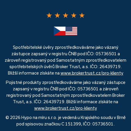
★
★
★
★
★
Spotřebitelské úvěry zprostředkováváme jako vázaný
zástupce zapsaný v registru ČNB pod IČO: 05736501 a
zároveň registrovaný pod Samostatným zprostředkovatelem
spotřebitelských úvěrů Broker Trust, a.s. IČO: 26439719.
Bližší informace získáte na
www.brokertrust.cz/pro-klienty
Pojistné produkty zprostředkováváme jako vázaný zástupce
zapsaný v registru ČNB pod IČO: 05736501 a zároveň
registrovaný pod Samostatným zprostředkovatelem Broker
Trust, a.s. IČO: 26439719. Bližší informace získáte na
www.brokertrust.cz/pro-klienty
© 2026 Hypo na míru s.r.o. je vedená u Krajského soudu v Brně
pod spisovou značkou C 151399, IČO: 05736501.