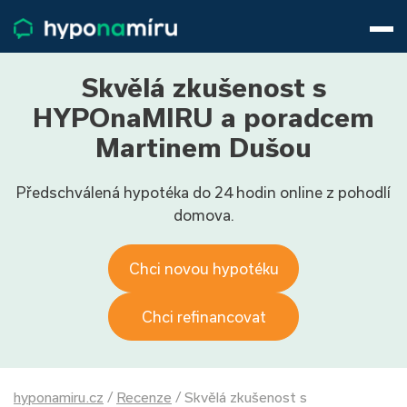
Hypotéky
Životní pojištění
Pojištění nemovitosti
Skvělá zkušenost s
Články
HYPOnaMIRU a poradcem
O nás
Martinem Dušou
800 688 388
9−16 hod.
Předschválená hypotéka do 24 hodin online z pohodlí
Přihlásit
domova.
Chci novou hypotéku
Chci refinancovat
hyponamiru.cz
/
Recenze
/
Skvělá zkušenost s