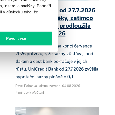
, inzerci a analýzy. Partneři
UniCredit Bank od 27.7.2026
li v důsledku toho, že
zdražuje hypotéky, zatímco
Raiffeisenbank prodloužila
slevu do 6.9.2026
Povolit vše
Český hypoteční trh na konci července
2026 potvrzuje, že sazby zůstávají pod
tlakem a část bank pokračuje v jejich
růstu. UniCredit Bank od 27.7.2026 zvýšila
hypoteční sazby plošně o 0,1…
Pavel Pohanka
|
aktualizováno: 04.08.2026
4 minuty k přečtení