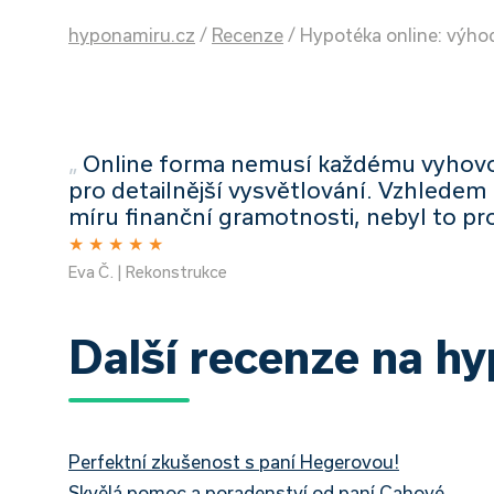
hyponamiru.cz
/
Recenze
/
Hypotéka online: výho
„
Online forma nemusí každému vyhovo
pro detailnější vysvětlování. Vzhledem
míru finanční gramotnosti, nebyl to p
★
★
★
★
★
Eva Č. | Rekonstrukce
Další recenze na h
Perfektní zkušenost s paní Hegerovou!
Skvělá pomoc a poradenství od paní Cahové