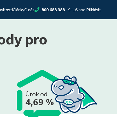
9−16 hod.
ovitosti
Články
O nás
800 688 388
Přihlásit
ody pro
Úrok od
4,69 %