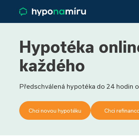
Hypotéka onlin
každého
Předschválená hypotéka do 24 hodin o
Chci novou hypotéku
Chci refinanc