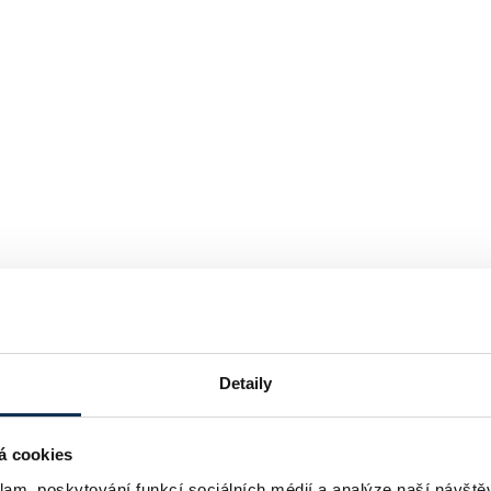
Detaily
á cookies
klam, poskytování funkcí sociálních médií a analýze naší návšt