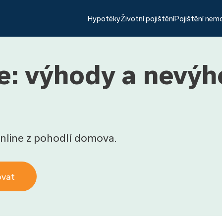
Hypotéky
Životní pojištění
Pojištění nem
e: výhody a nevýh
nline z pohodlí domova.
ovat