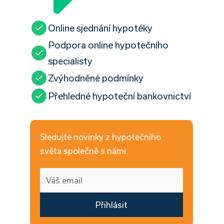
Online sjednání hypotéky
Podpora online hypotečního
specialisty
Zvýhodněné podmínky
Přehledné hypoteční bankovnictví
Sledujte novinky z hypotečního
světa společně s námi
Přihlásit