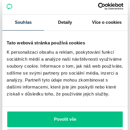
Komerční banka: pokles zisku
neznamená slabší banku
Souhlas
Detaily
Více o cookies
Komerční banka nabízí docela plastický obrázek dnešního
bankovního trhu. Na jedné straně jí podle zadaného rámce
Tato webová stránka používá cookies
klesl zisk na 8,5 miliardy korun, na druhé ale dál výrazně
K personalizaci obsahu a reklam, poskytování funkcí
rostly úvěry a…
sociálních médií a analýze naší návštěvnosti využíváme
soubory cookie. Informace o tom, jak náš web používáte,
Pavel Pohanka
|
aktualizováno: 31.07.2026
sdílíme se svými partnery pro sociální média, inzerci a
analýzy. Partneři tyto údaje mohou zkombinovat s
dalšími informacemi, které jste jim poskytli nebo které
získali v důsledku toho, že používáte jejich služby.
Povolit vše