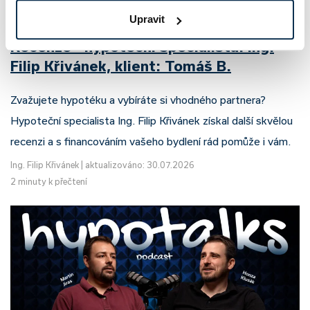
Upravit
Recenze - hypoteční specialista: Ing.
Filip Křivánek, klient: Tomáš B.
Zvažujete hypotéku a vybíráte si vhodného partnera?
Hypoteční specialista Ing. Filip Křivánek získal další skvělou
recenzi a s financováním vašeho bydlení rád pomůže i vám.
Ing. Filip Křivánek
|
aktualizováno: 30.07.2026
2 minuty k přečtení