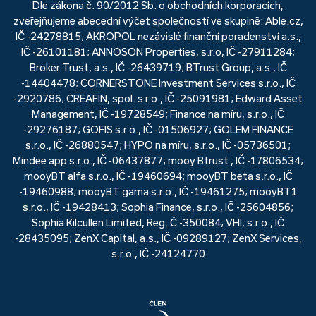
Dle zákona č. 90/2012 Sb. o obchodních korporacích,
zveřejňujeme abecední výčet společností ve skupině: Able.cz,
IČ -24278815; AKROPOL nezávislé finanční poradenství a.s.,
IČ -26101181; ANNOSON Properties, s.r.o, IČ -27911284;
Broker Trust, a.s., IČ -26439719; BTrust Group, a.s., IČ
-14404478; CORNERSTONE Investment Services s.r.o., IČ
-2920786; CREAFIN, spol. s r.o., IČ -25091981; Edward Asset
Management, IČ -19728549; Finance na míru, s.r.o., IČ
-29276187; GOFIS s.r.o., IČ -01506927; GOLEM FINANCE
s.r.o., IČ -26880547; HYPO na míru, s.r.o., IČ -05736501;
Mindee app s.r.o., IČ -06437877; mooy Btrust , IČ -17806534;
mooyBT alfa s.r.o., IČ -19460694; mooyBT beta s.r.o., IČ
-19460988; mooyBT gama s.r.o., IČ -19461275; mooyBT1
s.r.o., IČ -19428413; Sophia Finance, s.r.o., IČ -25604856;
Sophia Kilcullen Limited, Reg. Č -350084; VHI, s.r.o., IČ
-28435095; ZenX Capital, a.s., IČ -09289127; ZenX Services,
s.r.o., IČ -24124770