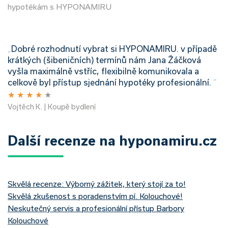
hypotékám s HYPONAMIRU
„
Dobré rozhodnutí vybrat si HYPONAMIRU. v případě
krátkých (šibeničních) termínů nám Jana Žáčková
vyšla maximálně vstříc, flexibilně komunikovala a
celkově byl přístup sjednání hypotéky profesionální.
”
★
★
★
★
★
Vojtěch K. | Koupě bydlení
Další recenze na hyponamiru.cz
Skvělá recenze: Výborný zážitek, který stojí za to!
Skvělá zkušenost s poradenstvím pí. Kolouchové!
Neskutečný servis a profesionální přístup Barbory
Kolouchové