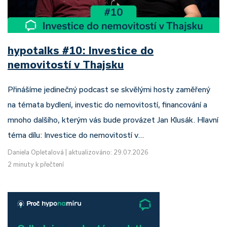
hypotalks #10: Investice do
nemovitostí v Thajsku
Přinášíme jedinečný podcast se skvělými hosty zaměřený
na témata bydlení, investic do nemovitostí, financování a
mnoho dalšího, kterým vás bude provázet Jan Klusák. Hlavní
téma dílu: Investice do nemovitostí v…
Daniela Opletalová
|
aktualizováno: 29.07.2026
2 minuty k přečtení