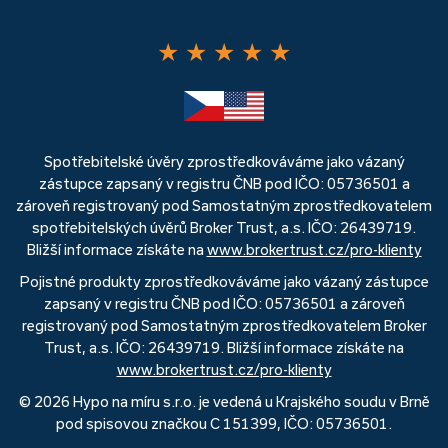
★
★
★
★
★
Spotřebitelské úvěry zprostředkováváme jako vázaný
zástupce zapsaný v registru ČNB pod IČO: 05736501 a
zároveň registrovaný pod Samostatným zprostředkovatelem
spotřebitelských úvěrů Broker Trust, a.s. IČO: 26439719.
Bližší informace získáte na
www.brokertrust.cz/pro-klienty
Pojistné produkty zprostředkováváme jako vázaný zástupce
zapsaný v registru ČNB pod IČO: 05736501 a zároveň
registrovaný pod Samostatným zprostředkovatelem Broker
Trust, a.s. IČO: 26439719. Bližší informace získáte na
www.brokertrust.cz/pro-klienty
© 2026 Hypo na míru s.r.o. je vedená u Krajského soudu v Brně
pod spisovou značkou C 151399, IČO: 05736501.