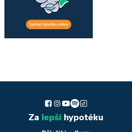
Za
lepší
hypotéku