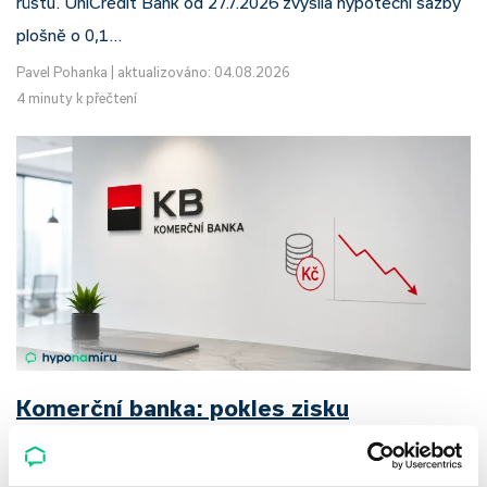
růstu. UniCredit Bank od 27.7.2026 zvýšila hypoteční sazby
plošně o 0,1…
Pavel Pohanka
|
aktualizováno: 04.08.2026
4 minuty k přečtení
Komerční banka: pokles zisku
neznamená slabší banku