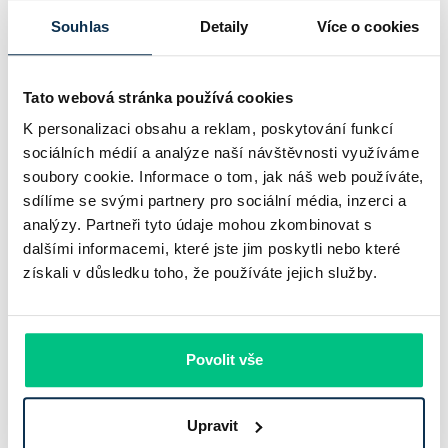
Komerční banka nabízí docela plastický obrázek dnešního
Souhlas
Detaily
Více o cookies
bankovního trhu. Na jedné straně jí podle zadaného rámce
klesl zisk na 8,5 miliardy korun, na druhé ale dál výrazně
rostly úvěry a…
Tato webová stránka používá cookies
K personalizaci obsahu a reklam, poskytování funkcí
Pavel Pohanka
|
aktualizováno: 31.07.2026
sociálních médií a analýze naší návštěvnosti využíváme
soubory cookie. Informace o tom, jak náš web používáte,
sdílíme se svými partnery pro sociální média, inzerci a
analýzy. Partneři tyto údaje mohou zkombinovat s
dalšími informacemi, které jste jim poskytli nebo které
získali v důsledku toho, že používáte jejich služby.
Povolit vše
Recenze - hypoteční specialista: Ing.
Upravit
Filip Křivánek, klient: Tomáš B.