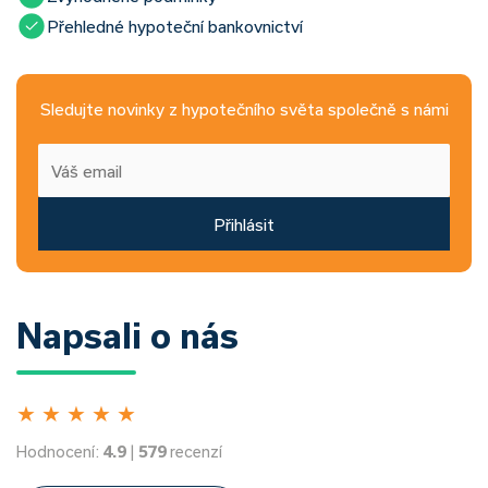
Přehledné hypoteční bankovnictví
Sledujte novinky z hypotečního světa společně s námi
Přihlásit
Napsali o nás
★
★
★
★
★
Hodnocení:
4.9
|
579
recenzí