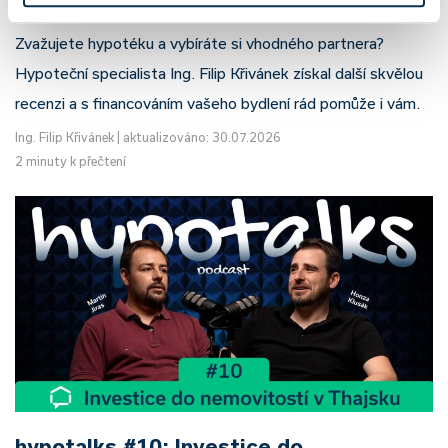
Zvažujete hypotéku a vybíráte si vhodného partnera?
Hypoteční specialista Ing. Filip Křivánek získal další skvělou
recenzi a s financováním vašeho bydlení rád pomůže i vám.
Ing. Filip Křivánek
|
aktualizováno: 30.07.2026
2 minuty k přečtení
hypotalks #10: Investice do