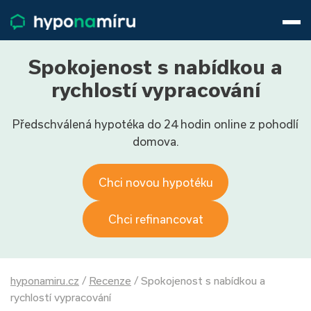
Hypotéky
Životní pojištění
Pojištění nemovitosti
Spokojenost s nabídkou a
Články
rychlostí vypracování
O nás
Předschválená hypotéka do 24 hodin online z pohodlí
800 688 388
9−16 hod.
domova.
Přihlásit
Chci novou hypotéku
Chci refinancovat
hyponamiru.cz
/
Recenze
/
Spokojenost s nabídkou a
rychlostí vypracování