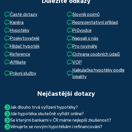
Důležité odkazy
Časté dotazy
Slovník pojmů
Kariéra
Reprezentativní příklad
Hypotéky
Průvodce
Poskytovatelé
Napsali o nás
Hlídač hypoték
Pro novináře
Reference
Ochrana osobních údajů
Affiliate
VOP
Kalkulačka hypotéky podle
Právní služby
lokality
Nejčastější dotazy
Jak dlouho trvá vyřízení hypotéky?
Jde hypotéka skutečně vyřídit online?
Hypotéka se dá zvládnout za měsíc i za tři. Nejčastěji její
Se kterými bankami v ČR máme nejlepší zkušenost?
Ano, skutečně jde. Díky moderním technologiím, které
uzavření trvá okolo 2 měsíců. Důvodem je především
Věnujete se novým hypotékám i refinancování?
Nejvíce proklientská je určitě Hypoteční banka. Svou
používáme, již do banky při vyřizování hypotéky skutečně
schvalovací proces na straně bank. Existuje však řada cest,