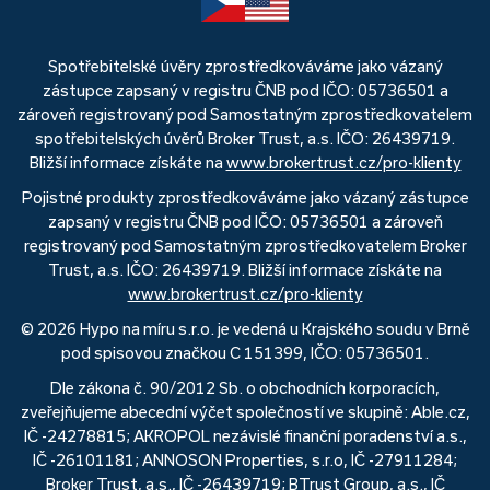
Spotřebitelské úvěry zprostředkováváme jako vázaný
zástupce zapsaný v registru ČNB pod IČO: 05736501 a
zároveň registrovaný pod Samostatným zprostředkovatelem
spotřebitelských úvěrů Broker Trust, a.s. IČO: 26439719.
Bližší informace získáte na
www.brokertrust.cz/pro-klienty
Pojistné produkty zprostředkováváme jako vázaný zástupce
zapsaný v registru ČNB pod IČO: 05736501 a zároveň
registrovaný pod Samostatným zprostředkovatelem Broker
Trust, a.s. IČO: 26439719. Bližší informace získáte na
www.brokertrust.cz/pro-klienty
© 2026 Hypo na míru s.r.o. je vedená u Krajského soudu v Brně
pod spisovou značkou C 151399, IČO: 05736501.
Dle zákona č. 90/2012 Sb. o obchodních korporacích,
zveřejňujeme abecední výčet společností ve skupině: Able.cz,
IČ -24278815; AKROPOL nezávislé finanční poradenství a.s.,
IČ -26101181; ANNOSON Properties, s.r.o, IČ -27911284;
Broker Trust, a.s., IČ -26439719; BTrust Group, a.s., IČ