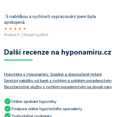
„
S nabídkou a rychlosti vypracování jsem byla
spokojená.
”
★
★
★
★
★
Andrea K. | Koupě bydlení
Další recenze na hyponamiru.cz
Hypotéka s Hyponamiru: Snadné a doporučené řešení
Seriózní nabídky od bank s rychlým a solidním poradenstvím
Bezstarostné služby s rychlým poradenstvím na dosah ruky
Online sjednání hypotéky
Podpora online hypotečního specialisty
Zvýhodněné podmínky