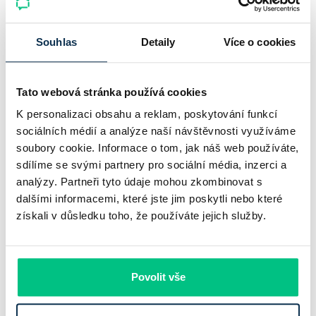
neznamená slabší banku
Souhlas
Detaily
Více o cookies
Komerční banka nabízí docela plastický obrázek dnešního
bankovního trhu. Na jedné straně jí podle zadaného rámce
klesl zisk na 8,5 miliardy korun, na druhé ale dál výrazně
Tato webová stránka používá cookies
rostly úvěry a…
K personalizaci obsahu a reklam, poskytování funkcí
sociálních médií a analýze naší návštěvnosti využíváme
Pavel Pohanka
|
aktualizováno: 31.07.2026
soubory cookie. Informace o tom, jak náš web používáte,
sdílíme se svými partnery pro sociální média, inzerci a
analýzy. Partneři tyto údaje mohou zkombinovat s
dalšími informacemi, které jste jim poskytli nebo které
získali v důsledku toho, že používáte jejich služby.
Povolit vše