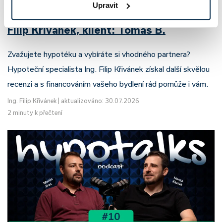
Upravit
Recenze - hypoteční specialista: Ing.
Filip Křivánek, klient: Tomáš B.
Zvažujete hypotéku a vybíráte si vhodného partnera?
Hypoteční specialista Ing. Filip Křivánek získal další skvělou
recenzi a s financováním vašeho bydlení rád pomůže i vám.
Ing. Filip Křivánek
|
aktualizováno: 30.07.2026
2 minuty k přečtení