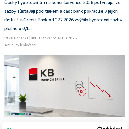
Český hypoteční trh na konci července 2026 potvrzuje, že
sazby zůstávají pod tlakem a část bank pokračuje v jejich
růstu. UniCredit Bank od 27.7.2026 zvýšila hypoteční sazby
plošně o 0,1…
Pavel Pohanka
|
aktualizováno: 04.08.2026
4 minuty k přečtení
Komerční banka: pokles zisku