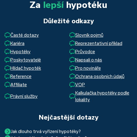
Za
lepší
hypotéku
Důležité odkazy
Časté dotazy
Slovník pojmů
Kariéra
Reprezentativní příklad
Hypotéky
Průvodce
Poskytovatelé
Napsali o nás
Hlídač hypoték
Pro novináře
Reference
Ochrana osobních údajů
Affiliate
VOP
Kalkulačka hypotéky podle
Právní služby
lokality
Nejčastější dotazy
Jak dlouho trvá vyřízení hypotéky?