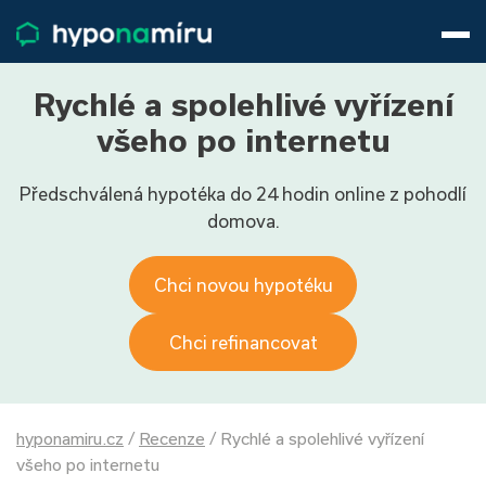
Hypotéky
Životní pojištění
Pojištění nemovitosti
Rychlé a spolehlivé vyřízení
Články
všeho po internetu
O nás
Předschválená hypotéka do 24 hodin online z pohodlí
800 688 388
9−16 hod.
domova.
Přihlásit
Chci novou hypotéku
Chci refinancovat
hyponamiru.cz
/
Recenze
/
Rychlé a spolehlivé vyřízení
všeho po internetu