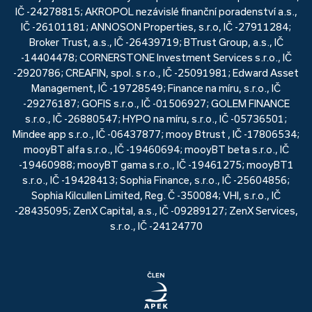
IČ -24278815; AKROPOL nezávislé finanční poradenství a.s.,
IČ -26101181; ANNOSON Properties, s.r.o, IČ -27911284;
Broker Trust, a.s., IČ -26439719; BTrust Group, a.s., IČ
-14404478; CORNERSTONE Investment Services s.r.o., IČ
-2920786; CREAFIN, spol. s r.o., IČ -25091981; Edward Asset
Management, IČ -19728549; Finance na míru, s.r.o., IČ
-29276187; GOFIS s.r.o., IČ -01506927; GOLEM FINANCE
s.r.o., IČ -26880547; HYPO na míru, s.r.o., IČ -05736501;
Mindee app s.r.o., IČ -06437877; mooy Btrust , IČ -17806534;
mooyBT alfa s.r.o., IČ -19460694; mooyBT beta s.r.o., IČ
-19460988; mooyBT gama s.r.o., IČ -19461275; mooyBT1
s.r.o., IČ -19428413; Sophia Finance, s.r.o., IČ -25604856;
Sophia Kilcullen Limited, Reg. Č -350084; VHI, s.r.o., IČ
-28435095; ZenX Capital, a.s., IČ -09289127; ZenX Services,
s.r.o., IČ -24124770