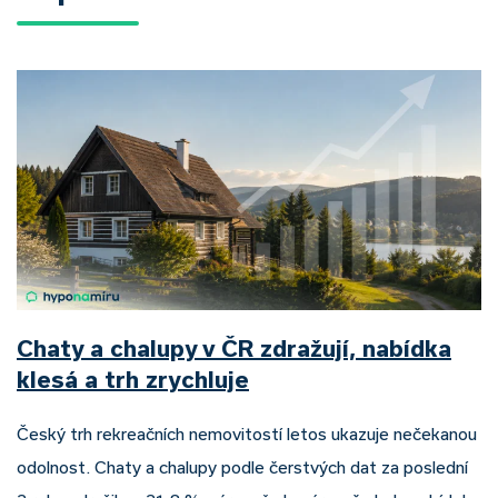
Chaty a chalupy v ČR zdražují, nabídka
klesá a trh zrychluje
Český trh rekreačních nemovitostí letos ukazuje nečekanou
odolnost. Chaty a chalupy podle čerstvých dat za poslední