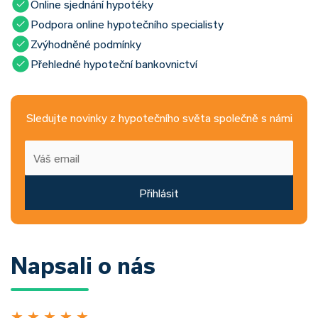
Online sjednání hypotéky
Podpora online hypotečního specialisty
Zvýhodněné podmínky
Přehledné hypoteční bankovnictví
Sledujte novinky z hypotečního světa společně s námi
Přihlásit
Napsali o nás
★
★
★
★
★