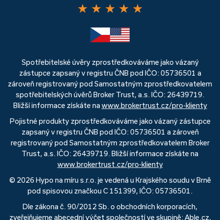
★
★
★
★
★
Spotřebitelské úvěry zprostředkováváme jako vázaný
zástupce zapsaný v registru ČNB pod IČO: 05736501 a
zároveň registrovaný pod Samostatným zprostředkovatelem
spotřebitelských úvěrů Broker Trust, a.s. IČO: 26439719.
Bližší informace získáte na
www.brokertrust.cz/pro-klienty
Pojistné produkty zprostředkováváme jako vázaný zástupce
zapsaný v registru ČNB pod IČO: 05736501 a zároveň
registrovaný pod Samostatným zprostředkovatelem Broker
Trust, a.s. IČO: 26439719. Bližší informace získáte na
www.brokertrust.cz/pro-klienty
© 2026 Hypo na míru s.r.o. je vedená u Krajského soudu v Brně
pod spisovou značkou C 151399, IČO: 05736501.
Dle zákona č. 90/2012 Sb. o obchodních korporacích,
zveřejňujeme abecední výčet společností ve skupině: Able.cz,