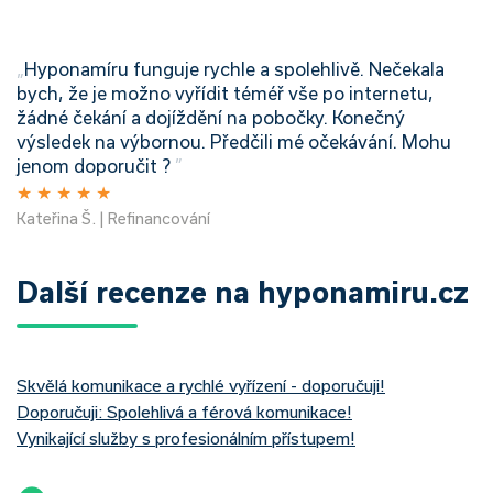
„
Hyponamíru funguje rychle a spolehlivě. Nečekala
bych, že je možno vyřídit téméř vše po internetu,
žádné čekání a dojíždění na pobočky. Konečný
výsledek na výbornou. Předčili mé očekávání. Mohu
jenom doporučit ?
”
★
★
★
★
★
Kateřina Š. | Refinancování
Další recenze na hyponamiru.cz
Skvělá komunikace a rychlé vyřízení - doporučuji!
Doporučuji: Spolehlivá a férová komunikace!
Vynikající služby s profesionálním přístupem!