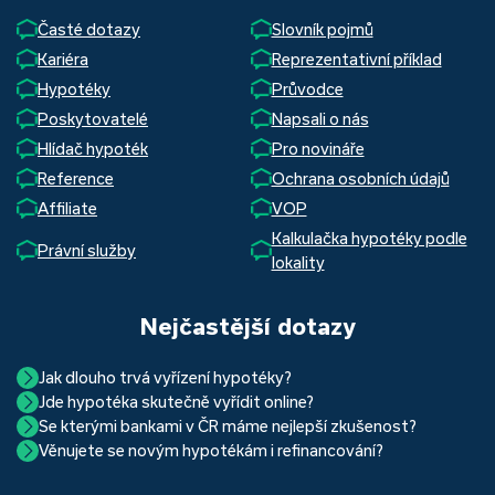
Časté dotazy
Slovník pojmů
Kariéra
Reprezentativní příklad
Hypotéky
Průvodce
Poskytovatelé
Napsali o nás
Hlídač hypoték
Pro novináře
Reference
Ochrana osobních údajů
Affiliate
VOP
Kalkulačka hypotéky podle
Právní služby
lokality
Nejčastější dotazy
Jak dlouho trvá vyřízení hypotéky?
Jde hypotéka skutečně vyřídit online?
Hypotéka se dá zvládnout za měsíc i za tři. Nejčastěji její
Se kterými bankami v ČR máme nejlepší zkušenost?
Ano, skutečně jde. Díky moderním technologiím, které
uzavření trvá okolo 2 měsíců. Důvodem je především
Věnujete se novým hypotékám i refinancování?
Nejvíce proklientská je určitě Hypoteční banka. Svou
používáme, již do banky při vyřizování hypotéky skutečně
schvalovací proces na straně bank. Existuje však řada cest,
Ano, věnujeme se jak novým hypotékám, tak
refinancování
rychlostí vyřizování požadavků, kvalitou servisu, nabídkou
nemusíte. Přesvědčte se sami.
jak schválení žádosti o hypotéku urychlit a my víme jak na