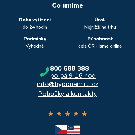
vašich aktuálních úvěrů na bydlení. Naši specialisté pro vás v
běžných účtů a rozhraním s názvem „Hypoteční zóna“.
to. Přesvědčte se sami.
Co umíme
obou případech najdou výhodné řešení, které “utáhnete”.
Dalšími kvalitními proklientskými bankami jsou Komerční
banka, Moneta a Raiffeisenbank.
Doba vyřízení
Úrok
do 24 hodin
Nejnižší na trhu
Podmínky
Působnost
Výhodné
celá ČR - jsme online
800 688 388
po-pá 9-16 hod
info@hyponamiru.cz
Pobočky a kontakty
★
★
★
★
★