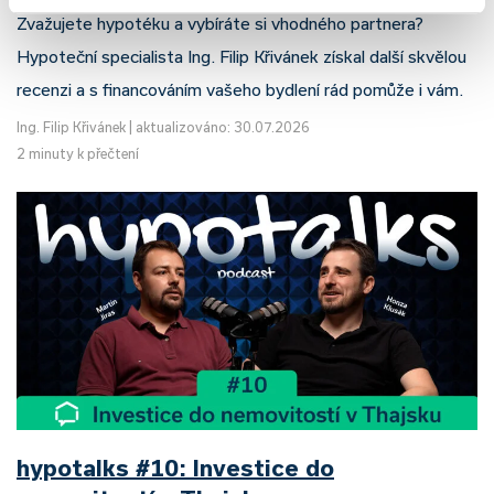
Zvažujete hypotéku a vybíráte si vhodného partnera?
Hypoteční specialista Ing. Filip Křivánek získal další skvělou
recenzi a s financováním vašeho bydlení rád pomůže i vám.
Ing. Filip Křivánek
|
aktualizováno: 30.07.2026
2 minuty k přečtení
hypotalks #10: Investice do