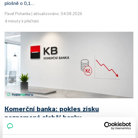
plošně o 0,1…
Pavel Pohanka
|
aktualizováno: 04.08.2026
4 minuty k přečtení
Komerční banka: pokles zisku
neznamená slabší banku
Komerční banka nabízí docela plastický obrázek dnešního