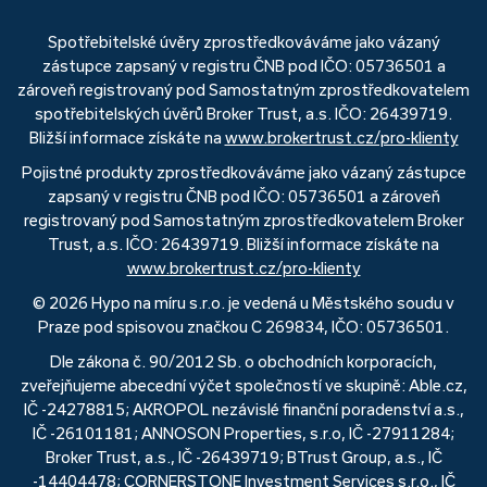
Spotřebitelské úvěry zprostředkováváme jako vázaný
zástupce zapsaný v registru ČNB pod IČO: 05736501 a
zároveň registrovaný pod Samostatným zprostředkovatelem
spotřebitelských úvěrů Broker Trust, a.s. IČO: 26439719.
Bližší informace získáte na
www.brokertrust.cz/pro-klienty
Pojistné produkty zprostředkováváme jako vázaný zástupce
zapsaný v registru ČNB pod IČO: 05736501 a zároveň
registrovaný pod Samostatným zprostředkovatelem Broker
Trust, a.s. IČO: 26439719. Bližší informace získáte na
www.brokertrust.cz/pro-klienty
© 2026 Hypo na míru s.r.o. je vedená u Městského soudu v
Praze pod spisovou značkou C 269834, IČO: 05736501.
Dle zákona č. 90/2012 Sb. o obchodních korporacích,
zveřejňujeme abecední výčet společností ve skupině: Able.cz,
IČ -24278815; AKROPOL nezávislé finanční poradenství a.s.,
IČ -26101181; ANNOSON Properties, s.r.o, IČ -27911284;
Broker Trust, a.s., IČ -26439719; BTrust Group, a.s., IČ
-14404478; CORNERSTONE Investment Services s.r.o., IČ