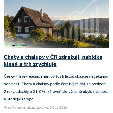
Chaty a chalupy v ČR zdražují, nabídka
klesá a trh zrychluje
Český trh rekreačních nemovitostí letos ukazuje nečekanou
odolnost. Chaty a chalupy podle čerstvých dat za poslední
2 roky zdražily o 21,8 %, zároveň ale výrazně ubylo nabídek
a prodejní tempo…
Pavel Pohanka
|
aktualizováno: 04.08.2026