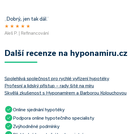
„
Dobrý, jen tak dál.
”
★
★
★
★
★
Aleš P. | Refinancování
Další recenze na hyponamiru.cz
Spolehlivá společnost pro rychlé vyřízení hypotéky
Profesní a lidský přístup – rady šité na míru
Skvělá zkušenost s Hyponamírem a Barborou Kolouchovou
Online sjednání hypotéky
Podpora online hypotečního specialisty
Zvýhodněné podmínky