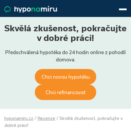
Hypotéky
Životní pojištění
Pojištění nemovitosti
Skvělá zkušenost, pokračujte
Články
v dobré práci!
O nás
Předschválená hypotéka do 24 hodin online z pohodlí
800 688 388
9−16 hod.
domova.
Přihlásit
Chci novou hypotéku
Chci refinancovat
hyponamiru.cz
/
Recenze
/
Skvělá zkušenost, pokračujte v
dobré práci!