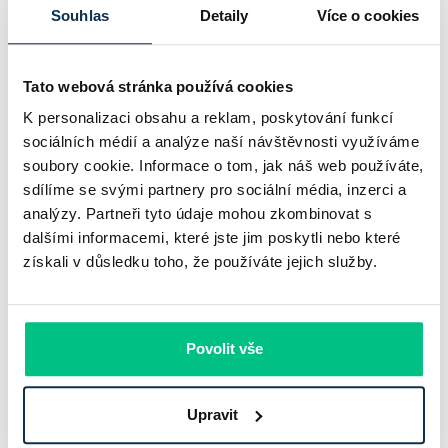
bankovního trhu. Na jedné straně jí podle zadaného rámce
Souhlas
Detaily
Více o cookies
klesl zisk na 8,5 miliardy korun, na druhé ale dál výrazně
rostly úvěry a…
Tato webová stránka používá cookies
Pavel Pohanka
|
aktualizováno: 31.07.2026
K personalizaci obsahu a reklam, poskytování funkcí
sociálních médií a analýze naší návštěvnosti využíváme
soubory cookie. Informace o tom, jak náš web používáte,
sdílíme se svými partnery pro sociální média, inzerci a
analýzy. Partneři tyto údaje mohou zkombinovat s
dalšími informacemi, které jste jim poskytli nebo které
získali v důsledku toho, že používáte jejich služby.
Povolit vše
Recenze - hypoteční specialista: Ing.
Upravit
Filip Křivánek, klient: Tomáš B.