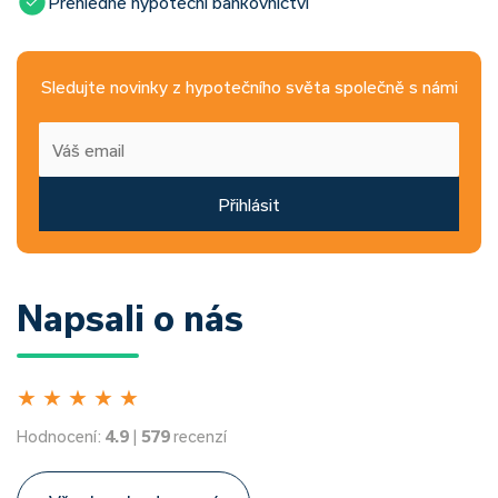
Přehledné hypoteční bankovnictví
Sledujte novinky z hypotečního světa společně s námi
Přihlásit
Napsali o nás
★
★
★
★
★
Hodnocení:
4.9
|
579
recenzí