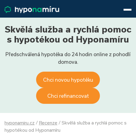
Hypotéky
Životní pojištění
Pojištění nemovitosti
Skvělá služba a rychlá pomoc
Články
s hypotékou od Hyponamíru
O nás
Předschválená hypotéka do 24 hodin online z pohodlí
800 688 388
9−16 hod.
domova.
Přihlásit
Chci novou hypotéku
Chci refinancovat
hyponamiru.cz
/
Recenze
/
Skvělá služba a rychlá pomoc s
hypotékou od Hyponamíru