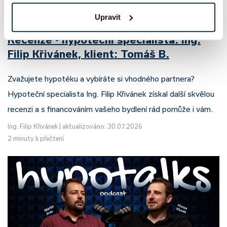
Upravit
Recenze - hypoteční specialista: Ing.
Filip Křivánek, klient: Tomáš B.
Zvažujete hypotéku a vybíráte si vhodného partnera?
Hypoteční specialista Ing. Filip Křivánek získal další skvělou
recenzi a s financováním vašeho bydlení rád pomůže i vám.
Ing. Filip Křivánek
|
aktualizováno: 30.07.2026
2 minuty k přečtení