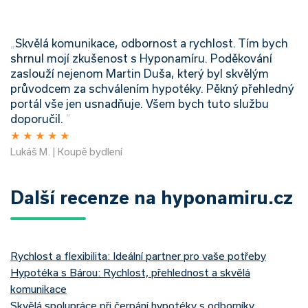
„
Skvělá komunikace, odbornost a rychlost. Tím bych
shrnul mojí zkušenost s Hyponamíru. Poděkování
zaslouží nejenom Martin Duša, který byl skvělým
průvodcem za schválením hypotéky. Pěkný přehledný
portál vše jen usnadňuje. Všem bych tuto službu
doporučil.
”
★
★
★
★
★
Lukáš M. | Koupě bydlení
Další recenze na hyponamiru.cz
Rychlost a flexibilita: Ideální partner pro vaše potřeby
Hypotéka s Bárou: Rychlost, přehlednost a skvělá
komunikace
Skvělá spolupráce při čerpání hypotéky s odborníky