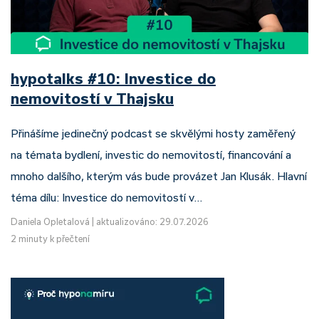
hypotalks #10: Investice do
nemovitostí v Thajsku
Přinášíme jedinečný podcast se skvělými hosty zaměřený
na témata bydlení, investic do nemovitostí, financování a
mnoho dalšího, kterým vás bude provázet Jan Klusák. Hlavní
téma dílu: Investice do nemovitostí v…
Daniela Opletalová
|
aktualizováno: 29.07.2026
2 minuty k přečtení