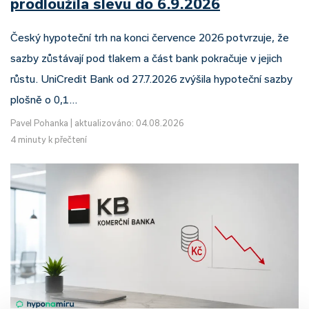
prodloužila slevu do 6.9.2026
Český hypoteční trh na konci července 2026 potvrzuje, že
sazby zůstávají pod tlakem a část bank pokračuje v jejich
růstu. UniCredit Bank od 27.7.2026 zvýšila hypoteční sazby
plošně o 0,1…
Pavel Pohanka
|
aktualizováno: 04.08.2026
4 minuty k přečtení