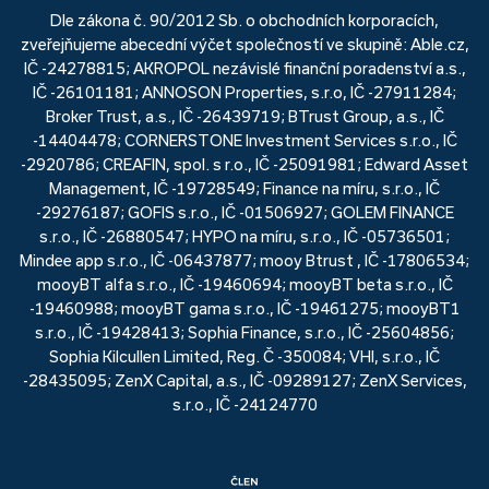
Dle zákona č. 90/2012 Sb. o obchodních korporacích,
zveřejňujeme abecední výčet společností ve skupině: Able.cz,
IČ -24278815; AKROPOL nezávislé finanční poradenství a.s.,
IČ -26101181; ANNOSON Properties, s.r.o, IČ -27911284;
Broker Trust, a.s., IČ -26439719; BTrust Group, a.s., IČ
-14404478; CORNERSTONE Investment Services s.r.o., IČ
-2920786; CREAFIN, spol. s r.o., IČ -25091981; Edward Asset
Management, IČ -19728549; Finance na míru, s.r.o., IČ
-29276187; GOFIS s.r.o., IČ -01506927; GOLEM FINANCE
s.r.o., IČ -26880547; HYPO na míru, s.r.o., IČ -05736501;
Mindee app s.r.o., IČ -06437877; mooy Btrust , IČ -17806534;
mooyBT alfa s.r.o., IČ -19460694; mooyBT beta s.r.o., IČ
-19460988; mooyBT gama s.r.o., IČ -19461275; mooyBT1
s.r.o., IČ -19428413; Sophia Finance, s.r.o., IČ -25604856;
Sophia Kilcullen Limited, Reg. Č -350084; VHI, s.r.o., IČ
-28435095; ZenX Capital, a.s., IČ -09289127; ZenX Services,
s.r.o., IČ -24124770