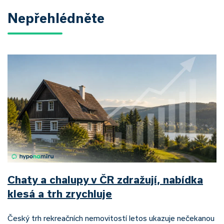
Nepřehlédněte
Chaty a chalupy v ČR zdražují, nabídka
klesá a trh zrychluje
Český trh rekreačních nemovitostí letos ukazuje nečekanou