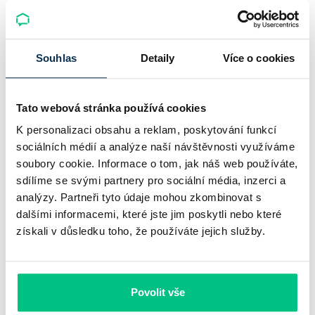
Komerční banka: pokles zisku
neznamená slabší banku
Souhlas
Detaily
Více o cookies
Komerční banka nabízí docela plastický obrázek dnešního
bankovního trhu. Na jedné straně jí podle zadaného rámce
Tato webová stránka používá cookies
klesl zisk na 8,5 miliardy korun, na druhé ale dál výrazně
K personalizaci obsahu a reklam, poskytování funkcí
rostly úvěry a…
sociálních médií a analýze naší návštěvnosti využíváme
soubory cookie. Informace o tom, jak náš web používáte,
Pavel Pohanka
|
aktualizováno: 31.07.2026
sdílíme se svými partnery pro sociální média, inzerci a
analýzy. Partneři tyto údaje mohou zkombinovat s
dalšími informacemi, které jste jim poskytli nebo které
získali v důsledku toho, že používáte jejich služby.
Povolit vše