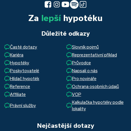
Za
lepší
hypotéku
Důležité odkazy
Časté dotazy
Slovník pojmů
Kariéra
Reprezentativní příklad
Hypotéky
Průvodce
Poskytovatelé
Napsali o nás
Hlídač hypoték
Pro novináře
Reference
Ochrana osobních údajů
Affiliate
VOP
Kalkulačka hypotéky podle
Právní služby
lokality
Nejčastější dotazy