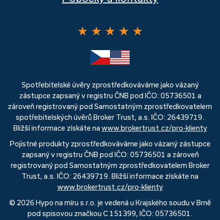
★
★
★
★
★
Spotřebitelské úvěry zprostředkováváme jako vázaný
zástupce zapsaný v registru ČNB pod IČO: 05736501 a
zároveň registrovaný pod Samostatným zprostředkovatelem
spotřebitelských úvěrů Broker Trust, a.s. IČO: 26439719.
Bližší informace získáte na
www.brokertrust.cz/pro-klienty
Pojistné produkty zprostředkováváme jako vázaný zástupce
zapsaný v registru ČNB pod IČO: 05736501 a zároveň
registrovaný pod Samostatným zprostředkovatelem Broker
Trust, a.s. IČO: 26439719. Bližší informace získáte na
www.brokertrust.cz/pro-klienty
© 2026 Hypo na míru s.r.o. je vedená u Krajského soudu v Brně
pod spisovou značkou C 151399, IČO: 05736501.