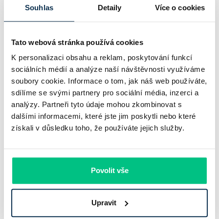
bankovního trhu. Na jedné straně jí podle zadaného rámce
Souhlas
Detaily
Více o cookies
klesl zisk na 8,5 miliardy korun, na druhé ale dál výrazně
rostly úvěry a…
Tato webová stránka používá cookies
Pavel Pohanka
|
aktualizováno: 31.07.2026
K personalizaci obsahu a reklam, poskytování funkcí
sociálních médií a analýze naší návštěvnosti využíváme
soubory cookie. Informace o tom, jak náš web používáte,
sdílíme se svými partnery pro sociální média, inzerci a
analýzy. Partneři tyto údaje mohou zkombinovat s
dalšími informacemi, které jste jim poskytli nebo které
získali v důsledku toho, že používáte jejich služby.
Povolit vše
Recenze - hypoteční specialista: Ing.
Upravit
Filip Křivánek, klient: Tomáš B.