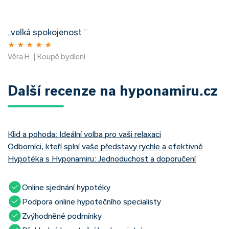
„
velká spokojenost
”
★
★
★
★
★
Věra H. | Koupě bydlení
Další recenze na hyponamiru.cz
Klid a pohoda: Ideální volba pro vaši relaxaci
Odborníci, kteří splní vaše představy rychle a efektivně
Hypotéka s Hyponamiru: Jednoduchost a doporučení
Online sjednání hypotéky
Podpora online hypotečního specialisty
Zvýhodněné podmínky