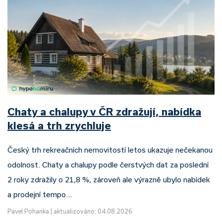
Chaty a chalupy v ČR zdražují, nabídka
klesá a trh zrychluje
Český trh rekreačních nemovitostí letos ukazuje nečekanou
odolnost. Chaty a chalupy podle čerstvých dat za poslední
2 roky zdražily o 21,8 %, zároveň ale výrazně ubylo nabídek
a prodejní tempo…
Pavel Pohanka
|
aktualizováno: 04.08.2026