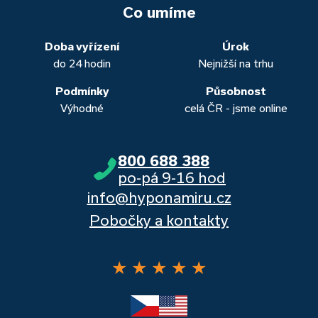
vašich aktuálních úvěrů na bydlení. Naši specialisté pro vás v
běžných účtů a rozhraním s názvem „Hypoteční zóna“.
to. Přesvědčte se sami.
Co umíme
obou případech najdou výhodné řešení, které “utáhnete”.
Dalšími kvalitními proklientskými bankami jsou Komerční
banka, Moneta a Raiffeisenbank.
Doba vyřízení
Úrok
do 24 hodin
Nejnižší na trhu
Podmínky
Působnost
Výhodné
celá ČR - jsme online
800 688 388
po-pá 9-16 hod
info@hyponamiru.cz
Pobočky a kontakty
★
★
★
★
★