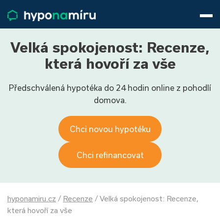
Hypotéky
Životní pojištění
Pojištění nemovitosti
Velká spokojenost: Recenze,
Články
která hovoří za vše
O nás
Předschválená hypotéka do 24 hodin online z pohodlí
800 688 388
9−16 hod.
domova.
Přihlásit
Chci novou hypotéku
Chci refinancovat
hyponamiru.cz
/
Recenze
/
Velká spokojenost: Recenze,
která hovoří za vše