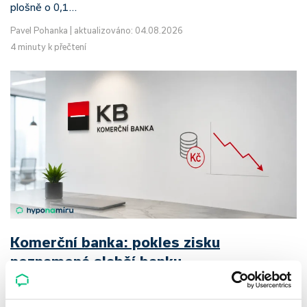
plošně o 0,1…
Pavel Pohanka
|
aktualizováno: 04.08.2026
4 minuty k přečtení
Komerční banka: pokles zisku
neznamená slabší banku
Komerční banka nabízí docela plastický obrázek dnešního