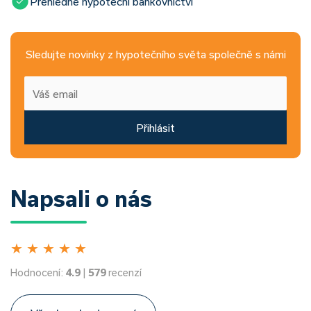
Přehledné hypoteční bankovnictví
Sledujte novinky z hypotečního světa společně s námi
Přihlásit
Napsali o nás
★
★
★
★
★
Hodnocení:
4.9
|
579
recenzí