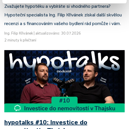
Zvažujete hypotéku a vybíráte si vhodného partnera?
Hypoteční specialista Ing. Filip Křivánek získal další skvělou
recenzi a s financováním vašeho bydlení rád pomůže i vám.
Ing. Filip Křivánek
|
aktualizováno: 30.07.2026
2 minuty k přečtení
hypotalks #10: Investice do