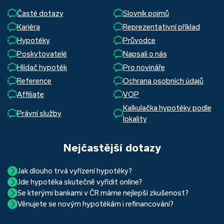
Časté dotazy
Slovník pojmů
Kariéra
Reprezentativní příklad
Hypotéky
Průvodce
Poskytovatelé
Napsali o nás
Hlídač hypoték
Pro novináře
Reference
Ochrana osobních údajů
Affiliate
VOP
Kalkulačka hypotéky podle
Právní služby
lokality
Nejčastější dotazy
Jak dlouho trvá vyřízení hypotéky?
Jde hypotéka skutečně vyřídit online?
Hypotéka se dá zvládnout za měsíc i za tři. Nejčastěji její
Se kterými bankami v ČR máme nejlepší zkušenost?
Ano, skutečně jde. Díky moderním technologiím, které
uzavření trvá okolo 2 měsíců. Důvodem je především
Věnujete se novým hypotékám i refinancování?
Nejvíce proklientská je určitě Hypoteční banka. Svou
používáme, již do banky při vyřizování hypotéky skutečně
schvalovací proces na straně bank. Existuje však řada cest,
Ano, věnujeme se jak novým hypotékám, tak
refinancování
rychlostí vyřizování požadavků, kvalitou servisu, nabídkou
nemusíte. Přesvědčte se sami.
jak schválení žádosti o hypotéku urychlit a my víme jak na