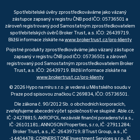
Spotřebitelské úvěry zprostředkováváme jako vázaný
zástupce zapsaný v registru ČNB pod IČO: 05736501 a
zároveň registrovaný pod Samostatným zprostředkovatelem
spotřebitelských úvěrů Broker Trust, a.s. IČO: 26439719.
Bližší informace získáte na
www.brokertrust.cz/pro-klienty
Pojistné produkty zprostředkováváme jako vázaný zástupce
zapsaný v registru ČNB pod IČO: 05736501 a zároveň
registrovaný pod Samostatným zprostředkovatelem Broker
Trust, a.s. IČO: 26439719. Bližší informace získáte na
www.brokertrust.cz/pro-klienty
© 2026 Hypo na míru s.r.o. je vedená u Městského soudu v
Praze pod spisovou značkou C 269834, IČO: 05736501.
Dle zákona č. 90/2012 Sb. o obchodních korporacích,
zveřejňujeme abecední výčet společností ve skupině: Able.cz,
IČ -24278815; AKROPOL nezávislé finanční poradenství a.s.,
IČ -26101181; ANNOSON Properties, s.r.o, IČ -27911284;
Broker Trust, a.s., IČ -26439719; BTrust Group, a.s., IČ
-14404478; CORNERSTONE Investment Services s.r.o., IČ