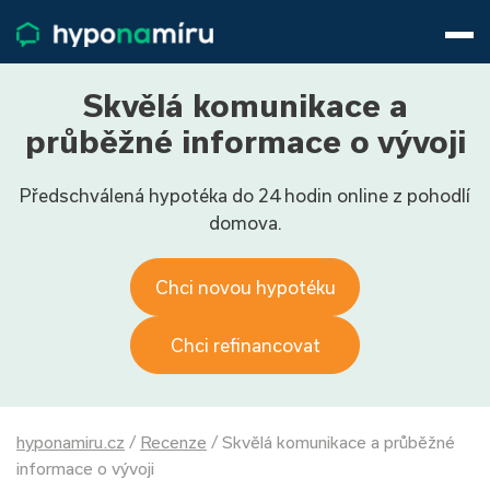
Hypotéky
Životní pojištění
Pojištění nemovitosti
Skvělá komunikace a
Články
průběžné informace o vývoji
O nás
Předschválená hypotéka do 24 hodin online z pohodlí
800 688 388
9−16 hod.
domova.
Přihlásit
Chci novou hypotéku
Chci refinancovat
hyponamiru.cz
/
Recenze
/
Skvělá komunikace a průběžné
informace o vývoji