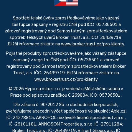
Spotřebitelské úvěry zprostředkováváme jako vázaný
zástupce zapsaný v registru ČNB pod IČO: 05736501 a
zároveň registrovaný pod Samostatným zprostředkovatelem
spotřebitelských úvěrů Broker Trust, a.s. IČO: 26439719.
Bližší informace získáte na
www.brokertrust.cz/pro-klienty
Pojistné produkty zprostředkováváme jako vázaný zástupce
zapsaný v registru ČNB pod IČO: 05736501 a zároveň
registrovaný pod Samostatným zprostředkovatelem Broker
Trust, a.s. IČO: 26439719. Bližší informace získáte na
www.brokertrust.cz/pro-klienty
© 2026 Hypo na míru s.r.o. je vedená u Městského soudu v
Praze pod spisovou značkou C 269834, IČO: 05736501.
Dle zákona č. 90/2012 Sb. o obchodních korporacích,
zveřejňujeme abecední výčet společností ve skupině: Able.cz,
IČ -24278815; AKROPOL nezávislé finanční poradenství a.s.,
IČ -26101181; ANNOSON Properties, s.r.o, IČ -27911284;
Broker Trust, a.s., IČ -26439719; BTrust Group, a.s., IČ