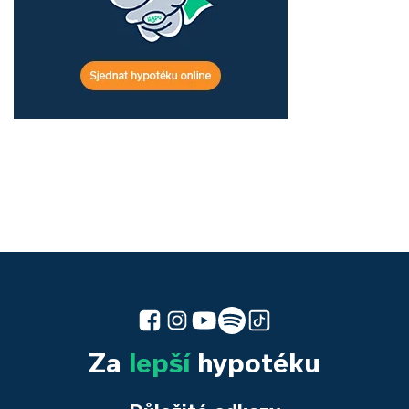
Za
lepší
hypotéku