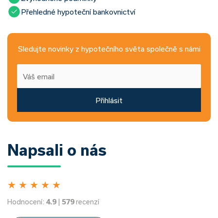
Přehledné hypoteční bankovnictví
Sledujte novinky z hypotečního světa společně s námi
Přihlásit
Napsali o nás
★
★
★
★
★
Hodnocení:
4.9
|
579
recenzí