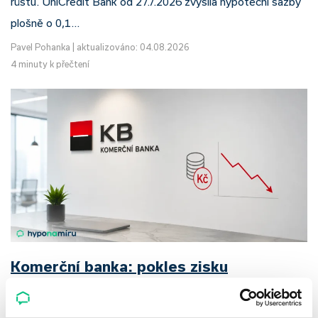
růstu. UniCredit Bank od 27.7.2026 zvýšila hypoteční sazby
plošně o 0,1…
Pavel Pohanka
|
aktualizováno: 04.08.2026
4 minuty k přečtení
Komerční banka: pokles zisku
neznamená slabší banku