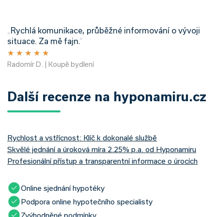
„
Rychlá komunikace, průběžné informování o vývoji
situace. Za mě fajn.
”
★
★
★
★
★
Radomír D. | Koupě bydlení
Další recenze na hyponamiru.cz
Rychlost a vstřícnost: Klíč k dokonalé službě
Skvělé jednání a úroková míra 2.25% p.a. od Hyponamiru
Profesionální přístup a transparentní informace o úrocích
Online sjednání hypotéky
Podpora online hypotečního specialisty
Zvýhodněné podmínky