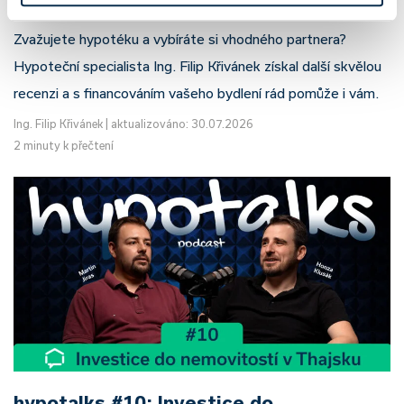
Zvažujete hypotéku a vybíráte si vhodného partnera?
Hypoteční specialista Ing. Filip Křivánek získal další skvělou
recenzi a s financováním vašeho bydlení rád pomůže i vám.
Ing. Filip Křivánek
|
aktualizováno: 30.07.2026
2 minuty k přečtení
hypotalks #10: Investice do