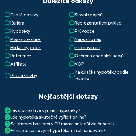
Důležité odkazy
Časté dotazy
Slovník pojmů
Kariéra
Reprezentativní příklad
Hypotéky
Průvodce
Poskytovatelé
Napsali o nás
Hlídač hypoték
Pro novináře
Reference
Ochrana osobních údajů
Affiliate
VOP
Kalkulačka hypotéky podle
Právní služby
lokality
Nejčastější dotazy
Jak dlouho trvá vyřízení hypotéky?
Jde hypotéka skutečně vyřídit online?
Hypotéka se dá zvládnout za měsíc i za tři. Nejčastěji její
Se kterými bankami v ČR máme nejlepší zkušenost?
Ano, skutečně jde. Díky moderním technologiím, které
uzavření trvá okolo 2 měsíců. Důvodem je především
Věnujete se novým hypotékám i refinancování?
Nejvíce proklientská je určitě Hypoteční banka. Svou
používáme, již do banky při vyřizování hypotéky skutečně
schvalovací proces na straně bank. Existuje však řada cest,