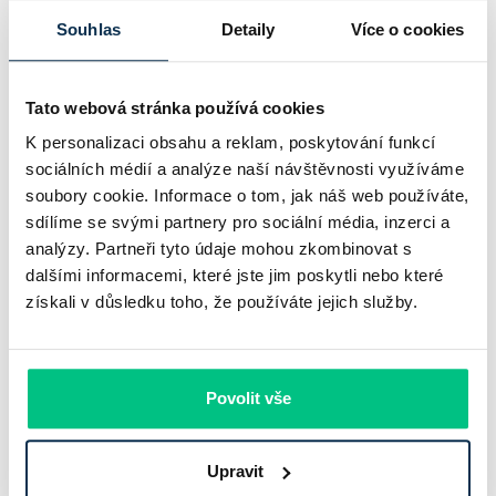
Komerční banka nabízí docela plastický obrázek dnešního
Souhlas
Detaily
Více o cookies
bankovního trhu. Na jedné straně jí podle zadaného rámce
klesl zisk na 8,5 miliardy korun, na druhé ale dál výrazně
rostly úvěry a…
Tato webová stránka používá cookies
K personalizaci obsahu a reklam, poskytování funkcí
Pavel Pohanka
|
aktualizováno: 31.07.2026
sociálních médií a analýze naší návštěvnosti využíváme
soubory cookie. Informace o tom, jak náš web používáte,
sdílíme se svými partnery pro sociální média, inzerci a
analýzy. Partneři tyto údaje mohou zkombinovat s
dalšími informacemi, které jste jim poskytli nebo které
získali v důsledku toho, že používáte jejich služby.
Povolit vše
Recenze - hypoteční specialista: Ing.
Upravit
Filip Křivánek, klient: Tomáš B.