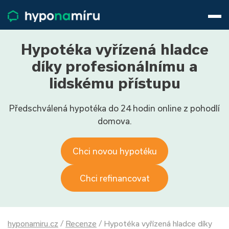
Hypotéky
Životní pojištění
Pojištění nemovitosti
Hypotéka vyřízená hladce
Články
díky profesionálnímu a
O nás
lidskému přístupu
800 688 388
9−16 hod.
Předschválená hypotéka do 24 hodin online z pohodlí
Přihlásit
domova.
Chci novou hypotéku
Chci refinancovat
hyponamiru.cz
/
Recenze
/
Hypotéka vyřízená hladce díky