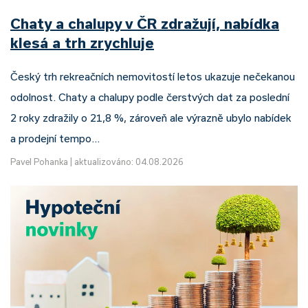
Chaty a chalupy v ČR zdražují, nabídka
klesá a trh zrychluje
Český trh rekreačních nemovitostí letos ukazuje nečekanou
odolnost. Chaty a chalupy podle čerstvých dat za poslední
2 roky zdražily o 21,8 %, zároveň ale výrazně ubylo nabídek
a prodejní tempo…
Pavel Pohanka
|
aktualizováno: 04.08.2026