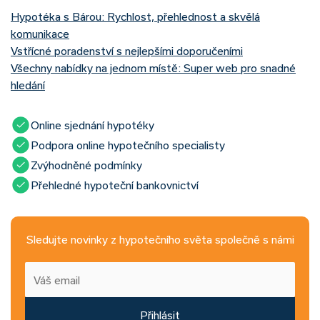
Hypotéka s Bárou: Rychlost, přehlednost a skvělá
komunikace
Vstřícné poradenství s nejlepšími doporučeními
Všechny nabídky na jednom místě: Super web pro snadné
hledání
Online sjednání hypotéky
Podpora online hypotečního specialisty
Zvýhodněné podmínky
Přehledné hypoteční bankovnictví
Sledujte novinky z hypotečního světa společně s námi
Přihlásit