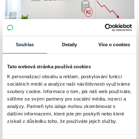
Souhlas
Detaily
Více o cookies
Komerční banka: pokles zisku
neznamená slabší banku
Tato webová stránka používá cookies
Komerční banka nabízí docela plastický obrázek dnešního
K personalizaci obsahu a reklam, poskytování funkcí
bankovního trhu. Na jedné straně jí podle zadaného rámce
sociálních médií a analýze naší návštěvnosti využíváme
soubory cookie. Informace o tom, jak náš web používáte,
klesl zisk na 8,5 miliardy korun, na druhé ale dál výrazně
sdílíme se svými partnery pro sociální média, inzerci a
rostly úvěry a…
analýzy. Partneři tyto údaje mohou zkombinovat s
Pavel Pohanka
|
aktualizováno: 31.07.2026
dalšími informacemi, které jste jim poskytli nebo které
získali v důsledku toho, že používáte jejich služby.