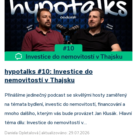
hypotalks #10: Investice do
nemovitostí v Thajsku
Přinášíme jedinečný podcast se skvělými hosty zaměřený
na témata bydlení, investic do nemovitostí, financování a
mnoho dalšího, kterým vás bude provázet Jan Klusák. Hlavní
téma dílu: Investice do nemovitostí v…
Daniela Opletalová
|
aktualizováno: 29.07.2026