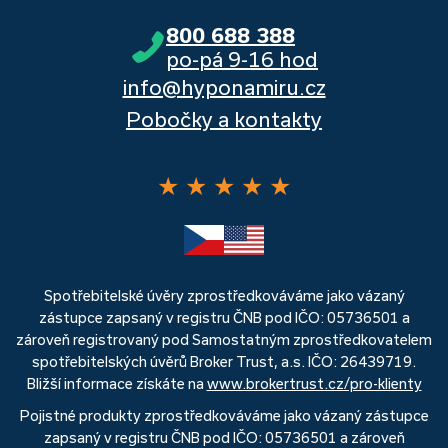
800 688 388
po-pá 9-16 hod
info@hyponamiru.cz
Pobočky a kontakty
★
★
★
★
★
Spotřebitelské úvěry zprostředkováváme jako vázaný
zástupce zapsaný v registru ČNB pod IČO: 05736501 a
zároveň registrovaný pod Samostatným zprostředkovatelem
spotřebitelských úvěrů Broker Trust, a.s. IČO: 26439719.
Bližší informace získáte na
www.brokertrust.cz/pro-klienty
Pojistné produkty zprostředkováváme jako vázaný zástupce
zapsaný v registru ČNB pod IČO: 05736501 a zároveň