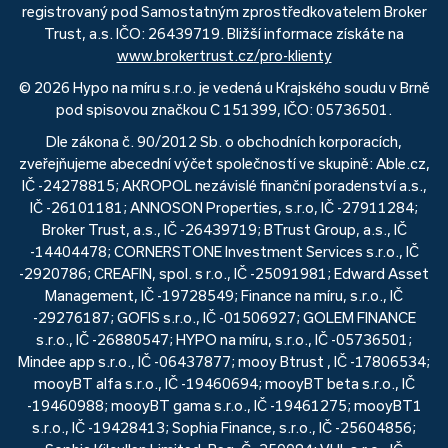
registrovaný pod Samostatným zprostředkovatelem Broker
Trust, a.s. IČO: 26439719. Bližší informace získáte na
www.brokertrust.cz/pro-klienty
© 2026 Hypo na míru s.r.o. je vedená u Krajského soudu v Brně
pod spisovou značkou C 151399, IČO: 05736501.
Dle zákona č. 90/2012 Sb. o obchodních korporacích,
zveřejňujeme abecední výčet společností ve skupině: Able.cz,
IČ -24278815; AKROPOL nezávislé finanční poradenství a.s.,
IČ -26101181; ANNOSON Properties, s.r.o, IČ -27911284;
Broker Trust, a.s., IČ -26439719; BTrust Group, a.s., IČ
-14404478; CORNERSTONE Investment Services s.r.o., IČ
-2920786; CREAFIN, spol. s r.o., IČ -25091981; Edward Asset
Management, IČ -19728549; Finance na míru, s.r.o., IČ
-29276187; GOFIS s.r.o., IČ -01506927; GOLEM FINANCE
s.r.o., IČ -26880547; HYPO na míru, s.r.o., IČ -05736501;
Mindee app s.r.o., IČ -06437877; mooy Btrust , IČ -17806534;
mooyBT alfa s.r.o., IČ -19460694; mooyBT beta s.r.o., IČ
-19460988; mooyBT gama s.r.o., IČ -19461275; mooyBT1
s.r.o., IČ -19428413; Sophia Finance, s.r.o., IČ -25604856;