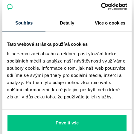
Komerční banka: pokles zisku
neznamená slabší banku
Souhlas
Detaily
Více o cookies
Komerční banka nabízí docela plastický obrázek dnešního
bankovního trhu. Na jedné straně jí podle zadaného rámce
Tato webová stránka používá cookies
klesl zisk na 8,5 miliardy korun, na druhé ale dál výrazně
K personalizaci obsahu a reklam, poskytování funkcí
rostly úvěry a…
sociálních médií a analýze naší návštěvnosti využíváme
soubory cookie. Informace o tom, jak náš web používáte,
Pavel Pohanka
|
aktualizováno: 31.07.2026
sdílíme se svými partnery pro sociální média, inzerci a
analýzy. Partneři tyto údaje mohou zkombinovat s
dalšími informacemi, které jste jim poskytli nebo které
získali v důsledku toho, že používáte jejich služby.
Povolit vše