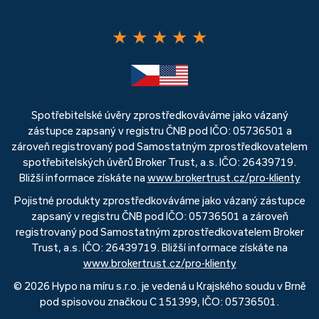
★
★
★
★
★
Spotřebitelské úvěry zprostředkováváme jako vázaný
zástupce zapsaný v registru ČNB pod IČO: 05736501 a
zároveň registrovaný pod Samostatným zprostředkovatelem
spotřebitelských úvěrů Broker Trust, a.s. IČO: 26439719.
Bližší informace získáte na
www.brokertrust.cz/pro-klienty
Pojistné produkty zprostředkováváme jako vázaný zástupce
zapsaný v registru ČNB pod IČO: 05736501 a zároveň
registrovaný pod Samostatným zprostředkovatelem Broker
Trust, a.s. IČO: 26439719. Bližší informace získáte na
www.brokertrust.cz/pro-klienty
© 2026 Hypo na míru s.r.o. je vedená u Krajského soudu v Brně
pod spisovou značkou C 151399, IČO: 05736501.