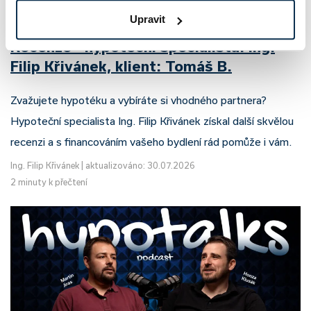
Upravit
Recenze - hypoteční specialista: Ing.
Filip Křivánek, klient: Tomáš B.
Zvažujete hypotéku a vybíráte si vhodného partnera?
Hypoteční specialista Ing. Filip Křivánek získal další skvělou
recenzi a s financováním vašeho bydlení rád pomůže i vám.
Ing. Filip Křivánek
|
aktualizováno: 30.07.2026
2 minuty k přečtení