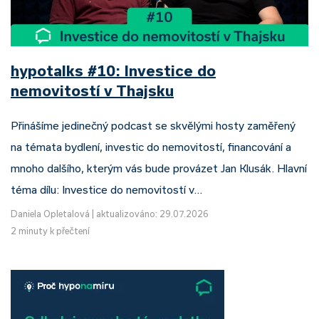
hypotalks #10: Investice do
nemovitostí v Thajsku
Přinášíme jedinečný podcast se skvělými hosty zaměřený
na témata bydlení, investic do nemovitostí, financování a
mnoho dalšího, kterým vás bude provázet Jan Klusák. Hlavní
téma dílu: Investice do nemovitostí v…
Daniela Opletalová
|
aktualizováno: 29.07.2026
2 minuty k přečtení