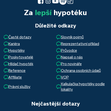
Za
lepší
hypotéku
Důležité odkazy
Časté dotazy
Slovník pojmů
Kariéra
Reprezentativní příklad
Hypotéky
Průvodce
Poskytovatelé
Napsali o nás
Hlídač hypoték
Pro novináře
Reference
Ochrana osobních údajů
Affiliate
VOP
Kalkulačka hypotéky podle
Právní služby
lokality
Nejčastější dotazy