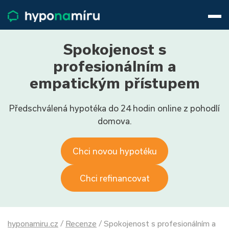
Hypotéky
Životní pojištění
Pojištění nemovitosti
Spokojenost s
Články
profesionálním a
O nás
empatickým přístupem
800 688 388
9−16 hod.
Předschválená hypotéka do 24 hodin online z pohodlí
Přihlásit
domova.
Chci novou hypotéku
Chci refinancovat
hyponamiru.cz
/
Recenze
/
Spokojenost s profesionálním a