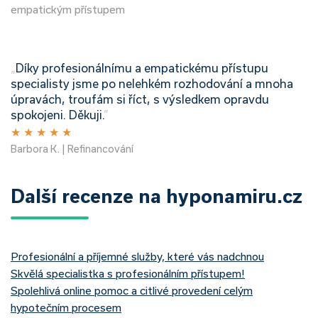
empatickým přístupem
„
Díky profesionálnímu a empatickému přístupu
specialisty jsme po nelehkém rozhodování a mnoha
úpravách, troufám si říct, s výsledkem opravdu
spokojeni. Děkuji.
”
★
★
★
★
★
Barbora K. | Refinancování
Další recenze na hyponamiru.cz
Profesionální a příjemné služby, které vás nadchnou
Skvělá specialistka s profesionálním přístupem!
Spolehlivá online pomoc a citlivé provedení celým
hypotečním procesem