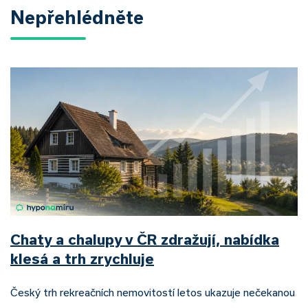
Nepřehlédněte
Chaty a chalupy v ČR zdražují, nabídka
klesá a trh zrychluje
Český trh rekreačních nemovitostí letos ukazuje nečekanou