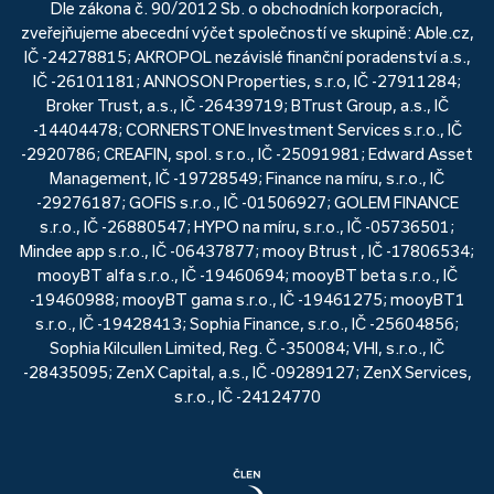
Dle zákona č. 90/2012 Sb. o obchodních korporacích,
zveřejňujeme abecední výčet společností ve skupině: Able.cz,
IČ -24278815; AKROPOL nezávislé finanční poradenství a.s.,
IČ -26101181; ANNOSON Properties, s.r.o, IČ -27911284;
Broker Trust, a.s., IČ -26439719; BTrust Group, a.s., IČ
-14404478; CORNERSTONE Investment Services s.r.o., IČ
-2920786; CREAFIN, spol. s r.o., IČ -25091981; Edward Asset
Management, IČ -19728549; Finance na míru, s.r.o., IČ
-29276187; GOFIS s.r.o., IČ -01506927; GOLEM FINANCE
s.r.o., IČ -26880547; HYPO na míru, s.r.o., IČ -05736501;
Mindee app s.r.o., IČ -06437877; mooy Btrust , IČ -17806534;
mooyBT alfa s.r.o., IČ -19460694; mooyBT beta s.r.o., IČ
-19460988; mooyBT gama s.r.o., IČ -19461275; mooyBT1
s.r.o., IČ -19428413; Sophia Finance, s.r.o., IČ -25604856;
Sophia Kilcullen Limited, Reg. Č -350084; VHI, s.r.o., IČ
-28435095; ZenX Capital, a.s., IČ -09289127; ZenX Services,
s.r.o., IČ -24124770