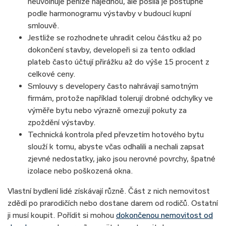
neuvolňuje peníze najednou, ale posílá je postupně
podle harmonogramu výstavby v budoucí kupní
smlouvě.
Jestliže se rozhodnete uhradit celou částku až po
dokončení stavby, developeři si za tento odklad
plateb často účtují přirážku až do výše 15 procent z
celkové ceny.
Smlouvy s developery často nahrávají samotným
firmám, protože například tolerují drobné odchylky ve
výměře bytu nebo výrazně omezují pokuty za
zpoždění výstavby.
Technická kontrola před převzetím hotového bytu
slouží k tomu, abyste včas odhalili a nechali zapsat
zjevné nedostatky, jako jsou nerovné povrchy, špatné
izolace nebo poškozená okna.
Vlastní bydlení lidé získávají různě. Část z nich nemovitost
zdědí po prarodičích nebo dostane darem od rodičů. Ostatní
ji musí koupit. Pořídit si mohou
dokončenou nemovitost od