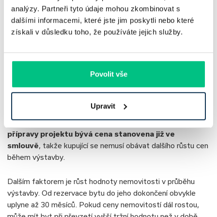
pečlivě zkontrolovat byt při předání
a nenechat se připravit
analýzy. Partneři tyto údaje mohou zkombinovat s
o možnost reklamace.
dalšími informacemi, které jste jim poskytli nebo které
získali v důsledku toho, že používáte jejich služby.
Vyplatí se koupit nemovitost
v developerském projektu
Povolit vše
Koupě bytu v developerském projektu může být zajímavou
investicí, zejména pokud jej pořídíte před zahájením stavby.
Upravit
Výhodou je především zajištění ceny. Při koupi ve fázi
přípravy projektu bývá cena stanovena již ve
smlouvě
, takže kupující se nemusí obávat dalšího růstu cen
během výstavby.
Dalším faktorem je růst hodnoty nemovitosti v průběhu
výstavby. Od rezervace bytu do jeho dokončení obvykle
uplyne až 30 měsíců. Pokud ceny nemovitostí dál rostou,
může mít byt při převzetí vyšší tržní hodnotu než v době