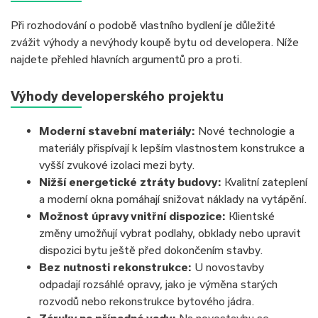
Při rozhodování o podobě vlastního bydlení je důležité
zvážit výhody a nevýhody koupě bytu od developera. Níže
najdete přehled hlavních argumentů pro a proti.
Výhody developerského projektu
Moderní stavební materiály:
Nové technologie a
materiály přispívají k lepším vlastnostem konstrukce a
vyšší zvukové izolaci mezi byty.
Nižší energetické ztráty budovy:
Kvalitní zateplení
a moderní okna pomáhají snižovat náklady na vytápění.
Možnost úpravy vnitřní dispozice:
Klientské
změny umožňují vybrat podlahy, obklady nebo upravit
dispozici bytu ještě před dokončením stavby.
Bez nutnosti rekonstrukce:
U novostavby
odpadají rozsáhlé opravy, jako je výměna starých
rozvodů nebo rekonstrukce bytového jádra.
Záruky na případné vady:
Na novostavbu se