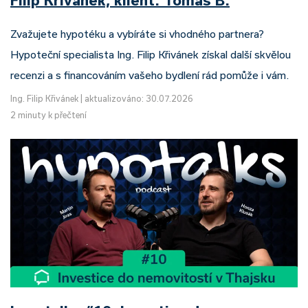
Filip Křivánek, klient: Tomáš B.
Zvažujete hypotéku a vybíráte si vhodného partnera?
Hypoteční specialista Ing. Filip Křivánek získal další skvělou
recenzi a s financováním vašeho bydlení rád pomůže i vám.
Ing. Filip Křivánek
|
aktualizováno: 30.07.2026
2 minuty k přečtení