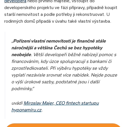
developera
nebo prvního majitele, vstoupit do
developerského projektu ve fázi přípravy, případně koupit
starší nemovitost a podle potřeby ji rekonstruovat. U
rodinných domů připadá v úvahu také vlastní výstavba.
„
Pořízení vlastní nemovitosti je finančně stále
náročnější a většina Čechů se bez hypotéky
neobejde
. Větší developeři běžně nabízejí pomoc s
financováním, kdy úzce spolupracují s bankami či
zprostředkovateli. Při výběru hypotéky se vždy
vyplatí nezávisle srovnat více nabídek. Nejde pouze
o výši úrokové sazby, podstatné jsou i další
podmínky,“
uvádí
Miroslav Majer, CEO fintech startupu
hyponamíru.cz
.