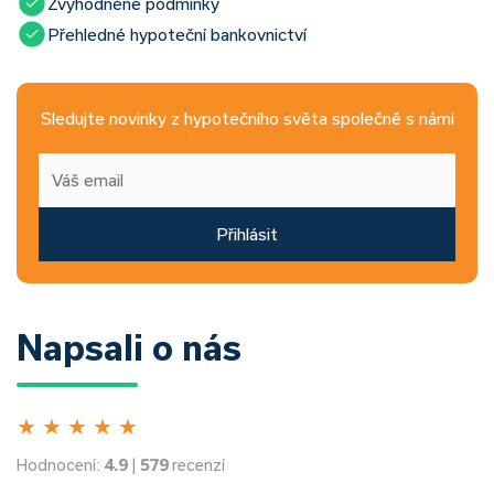
Zvýhodněné podmínky
Přehledné hypoteční bankovnictví
Sledujte novinky z hypotečního světa společně s námi
Přihlásit
Napsali o nás
★
★
★
★
★
Hodnocení:
4.9
|
579
recenzí