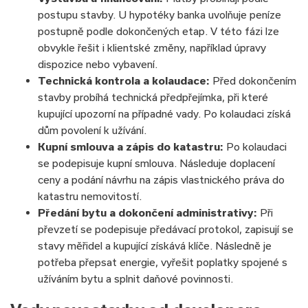
postupu stavby. U hypotéky banka uvolňuje peníze
postupně podle dokončených etap. V této fázi lze
obvykle řešit i klientské změny, například úpravy
dispozice nebo vybavení.
Technická kontrola a kolaudace:
Před dokončením
stavby probíhá technická předpřejímka, při které
kupující upozorní na případné vady. Po kolaudaci získá
dům povolení k užívání.
Kupní smlouva a zápis do katastru:
Po kolaudaci
se podepisuje kupní smlouva. Následuje doplacení
ceny a podání návrhu na zápis vlastnického práva do
katastru nemovitostí.
Předání bytu a dokončení administrativy:
Při
převzetí se podepisuje předávací protokol, zapisují se
stavy měřidel a kupující získává klíče. Následně je
potřeba přepsat energie, vyřešit poplatky spojené s
užíváním bytu a splnit daňové povinnosti.