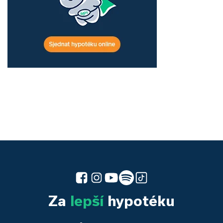
Za
lepší
hypotéku