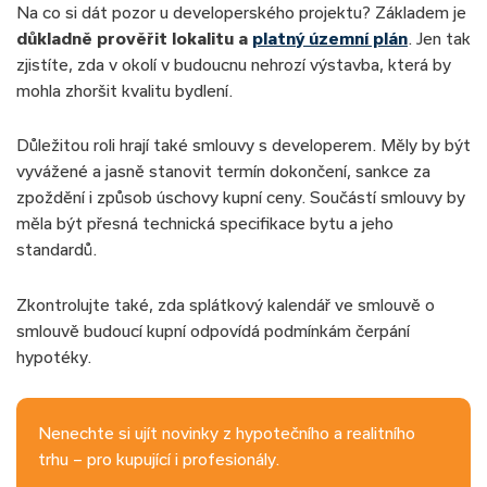
Na co si dát pozor u developerského projektu? Základem je
důkladně prověřit lokalitu a
platný územní plán
. Jen tak
zjistíte, zda v okolí v budoucnu nehrozí výstavba, která by
mohla zhoršit kvalitu bydlení.
Důležitou roli hrají také smlouvy s developerem. Měly by být
vyvážené a jasně stanovit termín dokončení, sankce za
zpoždění i způsob úschovy kupní ceny. Součástí smlouvy by
měla být přesná technická specifikace bytu a jeho
standardů.
Zkontrolujte také, zda splátkový kalendář ve smlouvě o
smlouvě budoucí kupní odpovídá podmínkám čerpání
hypotéky.
Nenechte si ujít novinky z hypotečního a realitního
trhu – pro kupující i profesionály.