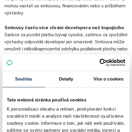
mohou nastat se smlouvou, financováním nebo s průběhem
výstavby.
Smlouvy často více chrání developera než kupujícího
.
Sankce za pozdní platbu bývají vysoké, zatímco za zpoždění
výstavby odpovídá developer jen omezeně. Smlouva může
umožnit i několikaprocentní odchylku podlahové plochy nebo
znevýhodňovat kupujícího při vracení rezervačního poplatku.
Finanční zázemí developera je dobré prověřit. Mnohé
projekty realizují účelové společnosti, které po jejich
Souhlas
Detaily
Více o cookies
dokončení zaniknou. Reklamace skrytých vad pak může být
složitější. Rizikem je také krach developera během
výstavby.
Tato webová stránka používá cookies
K personalizaci obsahu a reklam, poskytování funkcí
Průběh výstavby nemusí odpovídat původním plánům.
sociálních médií a analýze naší návštěvnosti využíváme
Dokončení se může opozdit a hotový byt se může lišit od
soubory cookie. Informace o tom, jak náš web používáte,
vizualizací. Ani novostavby nejsou bez vad, proto se
vyplatí
sdílíme se svými partnery pro sociální média, inzerci a