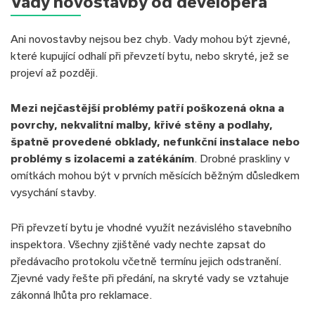
Vady novostavby od developera
Ani novostavby nejsou bez chyb. Vady mohou být zjevné,
které kupující odhalí při převzetí bytu, nebo skryté, jež se
projeví až později.
Mezi nejčastější problémy patří poškozená okna a
povrchy, nekvalitní malby, křivé stěny a podlahy,
špatně provedené obklady, nefunkční instalace nebo
problémy s izolacemi a zatékáním
. Drobné praskliny v
omítkách mohou být v prvních měsících běžným důsledkem
vysychání stavby.
Při převzetí bytu je vhodné využít nezávislého stavebního
inspektora. Všechny zjištěné vady nechte zapsat do
předávacího protokolu včetně termínu jejich odstranění.
Zjevné vady řešte při předání, na skryté vady se vztahuje
zákonná lhůta pro reklamace.