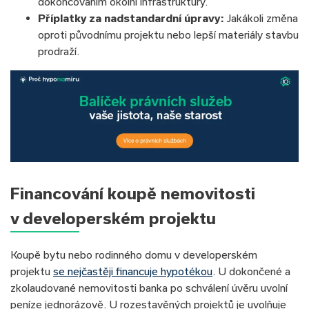
dokončováním okolní infrastruktury.
Příplatky za nadstandardní úpravy:
Jakákoli změna
oproti původnímu projektu nebo lepší materiály stavbu
prodraží.
Financování koupě nemovitosti
v developerském projektu
Koupě bytu nebo rodinného domu v developerském
projektu
se nejčastěji financuje hypotékou
. U dokončené a
zkolaudované nemovitosti banka po schválení úvěru uvolní
peníze jednorázově. U rozestavěných projektů je uvolňuje