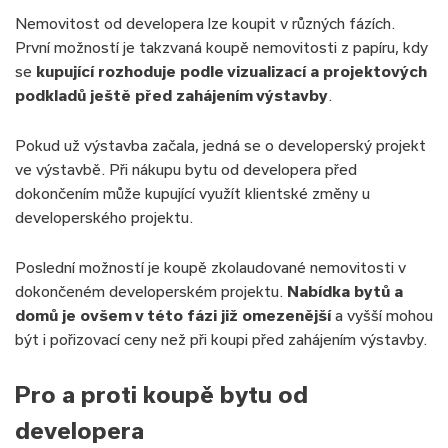
Nemovitost od developera lze koupit v různých fázích.
✅Doba splácení:
30 let
První možností je takzvaná koupě nemovitosti z papíru, kdy
✅Výše úvěru:
3 500 000 Kč
se
kupující rozhoduje podle vizualizací a projektových
✅Měsíční splátka:
18 131 Kč
podkladů ještě před zahájením výstavby
.
Pokud už výstavba začala, jedná se o developerský projekt
ve výstavbě. Při nákupu bytu od developera před
dokončením může kupující využít klientské změny u
developerského projektu.
Poslední možností je koupě zkolaudované nemovitosti v
dokončeném developerském projektu.
Nabídka bytů a
domů je ovšem v této fázi již omezenější
a vyšší mohou
být i pořizovací ceny než při koupi před zahájením výstavby.
Pro a proti koupě bytu od
developera