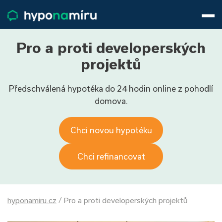
Hypotéky
Životní pojištění
Pojištění nemovitosti
Pro a proti developerských
Články
projektů
O nás
Předschválená hypotéka do 24 hodin online z pohodlí
800 688 388
9−16 hod.
domova.
Přihlásit
Chci novou hypotéku
Chci refinancovat
hyponamiru.cz
/
Pro a proti developerských projektů