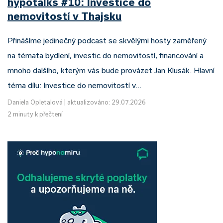
hypotalks #10: Investice do
nemovitostí v Thajsku
Přinášíme jedinečný podcast se skvělými hosty zaměřený
na témata bydlení, investic do nemovitostí, financování a
mnoho dalšího, kterým vás bude provázet Jan Klusák. Hlavní
téma dílu: Investice do nemovitostí v…
Daniela Opletalová
|
aktualizováno: 29.07.2026
2 minuty k přečtení