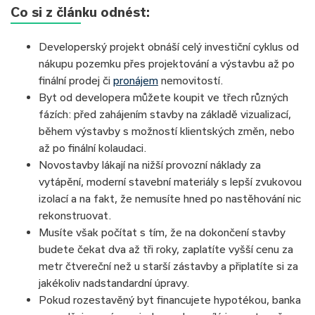
Co si z článku odnést:
Developerský projekt obnáší celý investiční cyklus od
nákupu pozemku přes projektování a výstavbu až po
finální prodej či
pronájem
nemovitostí.
Byt od developera můžete koupit ve třech různých
fázích: před zahájením stavby na základě vizualizací,
během výstavby s možností klientských změn, nebo
až po finální kolaudaci.
Novostavby lákají na nižší provozní náklady za
vytápění, moderní stavební materiály s lepší zvukovou
izolací a na fakt, že nemusíte hned po nastěhování nic
rekonstruovat.
Musíte však počítat s tím, že na dokončení stavby
budete čekat dva až tři roky, zaplatíte vyšší cenu za
metr čtvereční než u starší zástavby a připlatíte si za
jakékoliv nadstandardní úpravy.
Pokud rozestavěný byt financujete hypotékou, banka