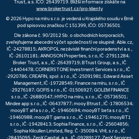
Trust, a.s. IČO: 26439719. Bližší informace získáte na
www.brokertrust.cz/pro-klienty
© 2026 Hypo na míru s.r.o. je vedená u Krajského soudu v Brně
pod spisovou značkou C 151399, IČO: 05736501.
Dle zákona č. 90/2012 Sb. o obchodních korporacích,
zveřejňujeme abecední výčet společností ve skupině: Able.cz,
IČ -24278815; AKROPOL nezávislé finanční poradenství a.s.,
IČ -26101181; ANNOSON Properties, s.r.o, IČ -27911284;
Broker Trust, a.s., IČ -26439719; BTrust Group, a.s., IČ
-14404478; CORNERSTONE Investment Services s.r.o., IČ
-2920786; CREAFIN, spol. s r.o., IČ -25091981; Edward Asset
Management, IČ -19728549; Finance na míru, s.r.o., IČ
-29276187; GOFIS s.r.o., IČ -01506927; GOLEM FINANCE
s.r.o., IČ -26880547; HYPO na míru, s.r.o., IČ -05736501;
Mindee app s.r.o., IČ -06437877; mooy Btrust , IČ -17806534;
mooyBT alfa s.r.o., IČ -19460694; mooyBT beta s.r.o., IČ
-19460988; mooyBT gama s.r.o., IČ -19461275; mooyBT1
s.r.o., IČ -19428413; Sophia Finance, s.r.o., IČ -25604856;
Sophia Kilcullen Limited, Reg. Č -350084; VHI, s.r.o., IČ
-28435095; ZenX Capital, a.s., IČ -09289127; ZenX Services,