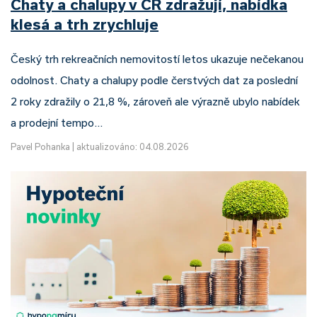
Chaty a chalupy v ČR zdražují, nabídka
klesá a trh zrychluje
Český trh rekreačních nemovitostí letos ukazuje nečekanou
odolnost. Chaty a chalupy podle čerstvých dat za poslední
2 roky zdražily o 21,8 %, zároveň ale výrazně ubylo nabídek
a prodejní tempo…
Pavel Pohanka
|
aktualizováno: 04.08.2026