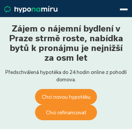
Hypotéky
Životní pojištění
Pojištění nemovitosti
Zájem o nájemní bydlení v
Články
Praze strmě roste, nabídka
O nás
bytů k pronájmu je nejnižší
800 688 388
9−16 hod.
za osm let
Přihlásit
Předschválená hypotéka do 24 hodin online z pohodlí
domova.
Chci novou hypotéku
Chci refinancovat