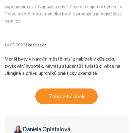
hyponamiru.cz
/
Napsali o nás
/
Zájem o nájemní bydlení v
Praze strmě roste, nabídka bytů k pronájmu je nejnižší za
osm let
14.05.2022 |
irozhlas.cz
Menší byty v hlavním městě mizí z nabídek v důsledku
zvyšování hypoték, návratu studentů i turistů či válce na
Ukrajině a přílivu uprchlíků prakticky okamžitě.
Zobrazit článek
Daniela Opletalová