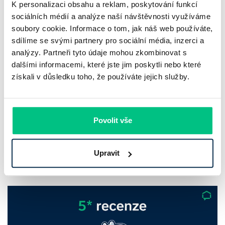
K personalizaci obsahu a reklam, poskytování funkcí
sociálních médií a analýze naší návštěvnosti využíváme
soubory cookie. Informace o tom, jak náš web používáte,
sdílíme se svými partnery pro sociální média, inzerci a
analýzy. Partneři tyto údaje mohou zkombinovat s
dalšími informacemi, které jste jim poskytli nebo které
Komerční banka: pokles zisku
získali v důsledku toho, že používáte jejich služby.
neznamená slabší banku
Komerční banka nabízí docela plastický obrázek dnešního
Povolit vše
bankovního trhu. Na jedné straně jí podle zadaného rámce
klesl zisk na 8,5 miliardy korun, na druhé ale dál výrazně
rostly úvěry a…
Upravit
Pavel Pohanka
|
aktualizováno: 31.07.2026