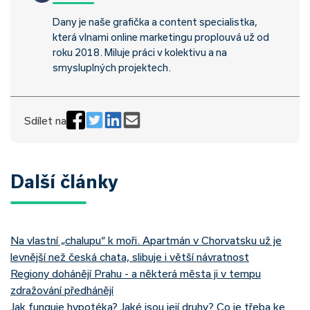
Dany je naše grafička a content specialistka,
která vlnami online marketingu proplouvá už od
roku 2018. Miluje práci v kolektivu a na
smysluplných projektech.
Sdílet na
Další články
Na vlastní „chalupu“ k moři. Apartmán v Chorvatsku už je
levnější než česká chata, slibuje i větší návratnost
Regiony dohánějí Prahu - a některá města ji v tempu
zdražování předhánějí
Jak funguje hypotéka? Jaké jsou její druhy? Co je třeba ke