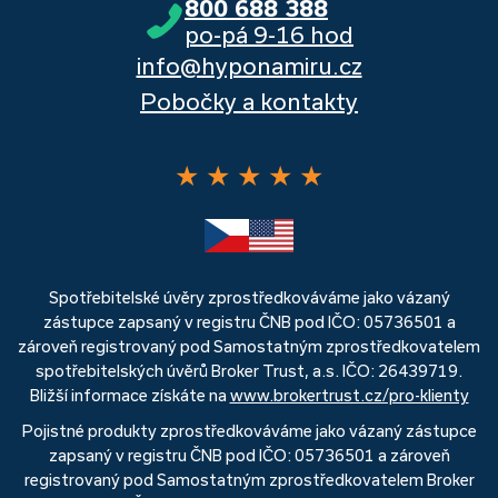
800 688 388
po-pá 9-16 hod
info@hyponamiru.cz
Pobočky a kontakty
★
★
★
★
★
Spotřebitelské úvěry zprostředkováváme jako vázaný
zástupce zapsaný v registru ČNB pod IČO: 05736501 a
zároveň registrovaný pod Samostatným zprostředkovatelem
spotřebitelských úvěrů Broker Trust, a.s. IČO: 26439719.
Bližší informace získáte na
www.brokertrust.cz/pro-klienty
Pojistné produkty zprostředkováváme jako vázaný zástupce
zapsaný v registru ČNB pod IČO: 05736501 a zároveň
registrovaný pod Samostatným zprostředkovatelem Broker