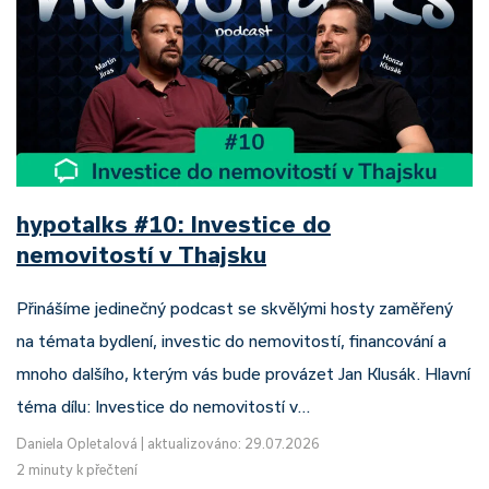
hypotalks #10: Investice do
nemovitostí v Thajsku
Přinášíme jedinečný podcast se skvělými hosty zaměřený
na témata bydlení, investic do nemovitostí, financování a
mnoho dalšího, kterým vás bude provázet Jan Klusák. Hlavní
téma dílu: Investice do nemovitostí v…
Daniela Opletalová
|
aktualizováno: 29.07.2026
2 minuty k přečtení