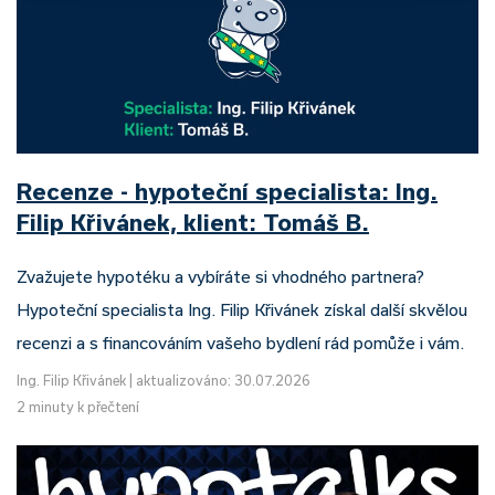
Recenze - hypoteční specialista: Ing.
Filip Křivánek, klient: Tomáš B.
Zvažujete hypotéku a vybíráte si vhodného partnera?
Hypoteční specialista Ing. Filip Křivánek získal další skvělou
recenzi a s financováním vašeho bydlení rád pomůže i vám.
Ing. Filip Křivánek
|
aktualizováno: 30.07.2026
2 minuty k přečtení