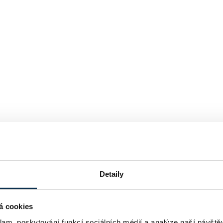
Detaily
á cookies
klam, poskytování funkcí sociálních médií a analýze naší návšt