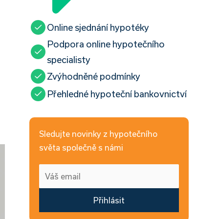
Online sjednání hypotéky
Podpora online hypotečního
specialisty
Zvýhodněné podmínky
Přehledné hypoteční bankovnictví
Sledujte novinky z hypotečního
světa společně s námi
Přihlásit