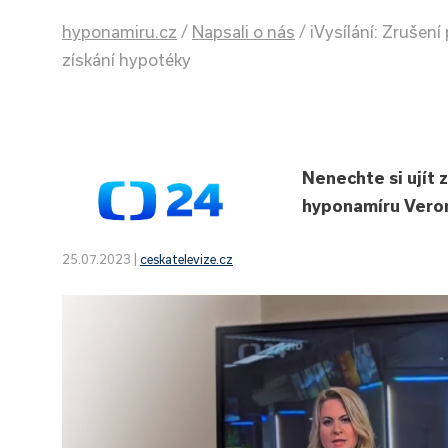
hyponamiru.cz
/
Napsali o nás
/
iVysílání: Zrušen
získání hypotéky
Nenechte si ujít 
hyponamíru Veron
25.07.2023 |
ceskatelevize.cz