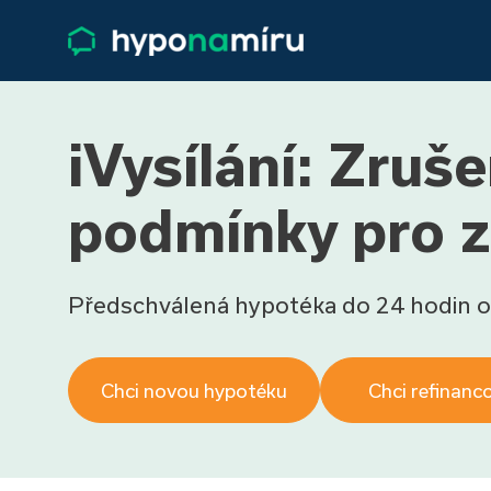
iVysílání: Zruš
podmínky pro z
Předschválená hypotéka do 24 hodin o
Chci novou hypotéku
Chci refinanc