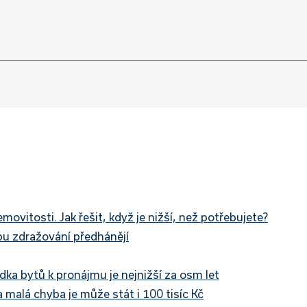
vitosti. Jak řešit, když je nižší, než potřebujete?
pu zdražování předhánějí
dka bytů k pronájmu je nejnižší za osm let
a malá chyba je může stát i 100 tisíc Kč