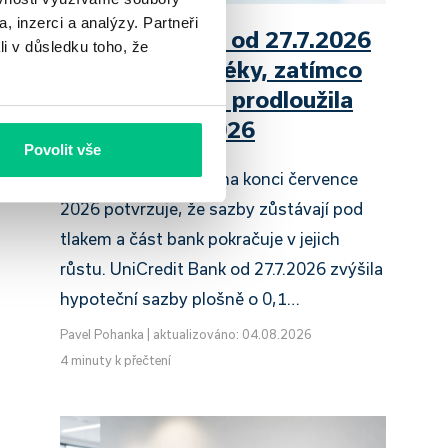
, inzerci a analýzy. Partneři
UniCredit Bank od 27.7.2026
li v důsledku toho, že
zdražuje hypotéky, zatímco
Raiffeisenbank prodloužila
slevu do 6.9.2026
Povolit vše
Český hypoteční trh na konci července
2026 potvrzuje, že sazby zůstávají pod
tlakem a část bank pokračuje v jejich
růstu. UniCredit Bank od 27.7.2026 zvýšila
hypoteční sazby plošně o 0,1…
Pavel Pohanka
|
aktualizováno: 04.08.2026
4 minuty k přečtení