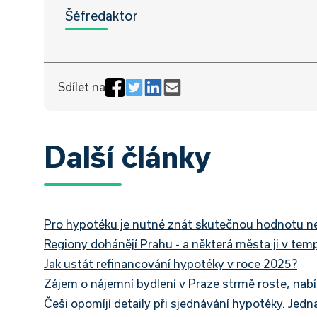
Šéfredaktor
Sdílet na
Další články
Pro hypotéku je nutné znát skutečnou hodnotu nemo
Regiony dohánějí Prahu - a některá města ji v tem
Jak ustát refinancování hypotéky v roce 2025?
Zájem o nájemní bydlení v Praze strmě roste, nabí
Češi opomíjí detaily při sjednávání hypotéky. Jedn