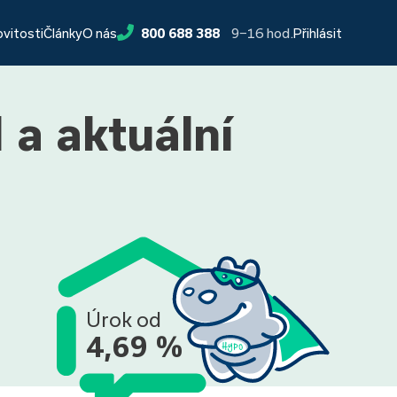
9−16 hod.
ovitosti
Články
O nás
800 688 388
Přihlásit
 a aktuální
Úrok od
4,69 %