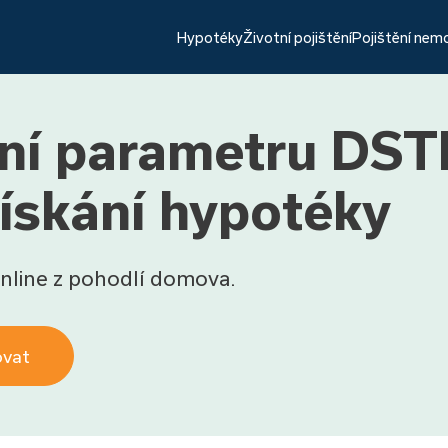
Hypotéky
Životní pojištění
Pojištění nem
ení parametru DSTI
ískání hypotéky
nline z pohodlí domova.
ovat