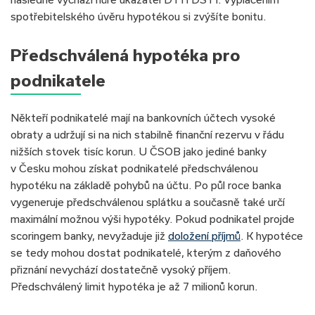
spotřebitelského úvěru hypotékou si zvýšíte bonitu.
Předschválená hypotéka pro
podnikatele
Někteří podnikatelé mají na bankovních účtech vysoké
obraty a udržují si na nich stabilně finanční rezervu v řádu
nižších stovek tisíc korun. U ČSOB jako jediné banky
v Česku mohou získat podnikatelé předschválenou
hypotéku na základě pohybů na účtu. Po půl roce banka
vygeneruje předschválenou splátku a současně také určí
maximální možnou výši hypotéky. Pokud podnikatel projde
scoringem banky, nevyžaduje již
doložení příjmů
. K hypotéce
se tedy mohou dostat podnikatelé, kterým z daňového
přiznání nevychází dostatečně vysoký příjem.
Předschválený limit hypotéka je až 7 milionů korun.