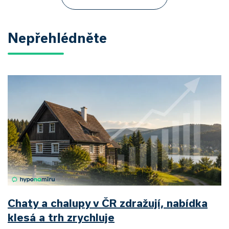
Nepřehlédněte
Chaty a chalupy v ČR zdražují, nabídka
klesá a trh zrychluje