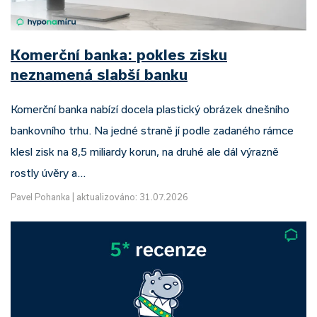
Komerční banka: pokles zisku
neznamená slabší banku
Komerční banka nabízí docela plastický obrázek dnešního
bankovního trhu. Na jedné straně jí podle zadaného rámce
klesl zisk na 8,5 miliardy korun, na druhé ale dál výrazně
rostly úvěry a…
Pavel Pohanka
|
aktualizováno: 31.07.2026