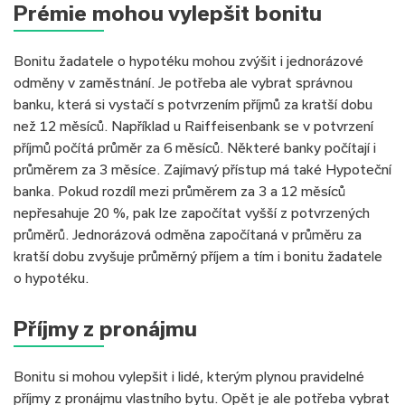
Prémie mohou vylepšit bonitu
Bonitu žadatele o hypotéku mohou zvýšit i jednorázové
odměny v zaměstnání. Je potřeba ale vybrat správnou
banku, která si vystačí s potvrzením příjmů za kratší dobu
než 12 měsíců. Například u Raiffeisenbank se v potvrzení
příjmů počítá průměr za 6 měsíců. Některé banky počítají i
průměrem za 3 měsíce. Zajímavý přístup má také Hypoteční
banka. Pokud rozdíl mezi průměrem za 3 a 12 měsíců
nepřesahuje 20 %, pak lze započítat vyšší z potvrzených
průměrů. Jednorázová odměna započítaná v průměru za
kratší dobu zvyšuje průměrný příjem a tím i bonitu žadatele
o hypotéku.
Příjmy z pronájmu
Bonitu si mohou vylepšit i lidé, kterým plynou pravidelné
příjmy z pronájmu vlastního bytu. Opět je ale potřeba vybrat