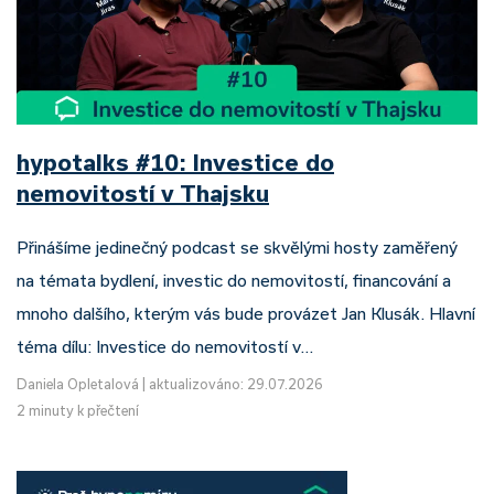
hypotalks #10: Investice do
nemovitostí v Thajsku
Přinášíme jedinečný podcast se skvělými hosty zaměřený
na témata bydlení, investic do nemovitostí, financování a
mnoho dalšího, kterým vás bude provázet Jan Klusák. Hlavní
téma dílu: Investice do nemovitostí v…
Daniela Opletalová
|
aktualizováno: 29.07.2026
2 minuty k přečtení