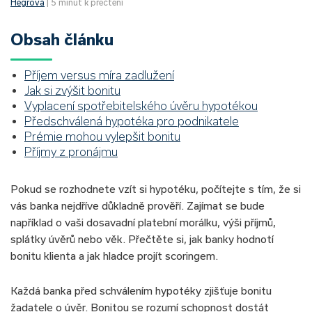
Hegrová
| 5 minut k přečtení
Obsah článku
Příjem versus míra zadlužení
Jak si zvýšit bonitu
Vyplacení spotřebitelského úvěru hypotékou
Předschválená hypotéka pro podnikatele
Prémie mohou vylepšit bonitu
Příjmy z pronájmu
Pokud se rozhodnete vzít si hypotéku, počítejte s tím, že si
vás banka nejdříve důkladně prověří. Zajímat se bude
například o vaši dosavadní platební morálku, výši příjmů,
splátky úvěrů nebo věk. Přečtěte si, jak banky hodnotí
bonitu klienta a jak hladce projít scoringem.
Každá banka před schválením hypotéky zjišťuje bonitu
žadatele o úvěr. Bonitou se rozumí schopnost dostát