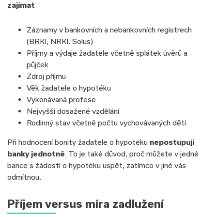
zajímat
Záznamy v bankovních a nebankovních registrech
(BRKI, NRKI, Solus)
Příjmy a výdaje žadatele včetně splátek úvěrů a
půjček
Zdroj příjmu
Věk žadatele o hypotéku
Vykonávaná profese
Nejvyšší dosažené vzdělání
Rodinný stav včetně počtu vychovávaných dětí
Při hodnocení bonity žadatele o hypotéku
nepostupují
banky jednotně
. To je také důvod, proč můžete v jedné
bance s žádostí o hypotéku uspět, zatímco v jiné vás
odmítnou.
Příjem versus míra zadlužení