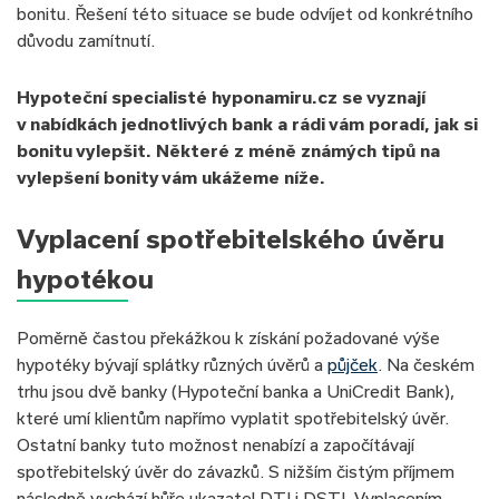
bonitu. Řešení této situace se bude odvíjet od konkrétního
důvodu zamítnutí.
Hypoteční specialisté hyponamiru.cz se vyznají
v nabídkách jednotlivých bank a rádi vám poradí, jak si
bonitu vylepšit. Některé z méně známých tipů na
vylepšení bonity vám ukážeme níže.
Vyplacení spotřebitelského úvěru
hypotékou
Poměrně častou překážkou k získání požadované výše
hypotéky bývají splátky různých úvěrů a
půjček
. Na českém
trhu jsou dvě banky (Hypoteční banka a UniCredit Bank),
které umí klientům napřímo vyplatit spotřebitelský úvěr.
Ostatní banky tuto možnost nenabízí a započítávají
spotřebitelský úvěr do závazků. S nižším čistým příjmem
následně vychází hůře ukazatel DTI i DSTI. Vyplacením