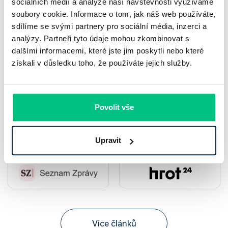
Napsali o nás
sociálních médií a analýze naší návštěvnosti využíváme
soubory cookie. Informace o tom, jak náš web používáte,
sdílíme se svými partnery pro sociální média, inzerci a
analýzy. Partneři tyto údaje mohou zkombinovat s
★
★
★
★
★
dalšími informacemi, které jste jim poskytli nebo které
Hodnocení:
4.9
|
579
recenzí
získali v důsledku toho, že používáte jejich služby.
Všechna hodnocení
Povolit vše
Upravit
Více článků