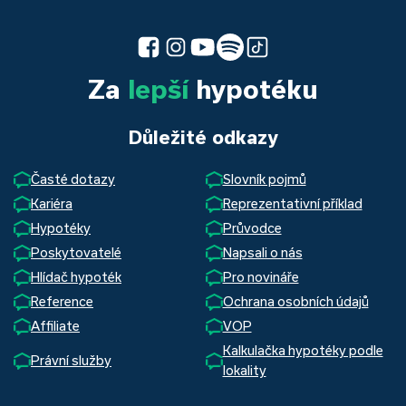
Za
lepší
hypotéku
Důležité odkazy
Časté dotazy
Slovník pojmů
Kariéra
Reprezentativní příklad
Hypotéky
Průvodce
Poskytovatelé
Napsali o nás
Hlídač hypoték
Pro novináře
Reference
Ochrana osobních údajů
Affiliate
VOP
Kalkulačka hypotéky podle
Právní služby
lokality