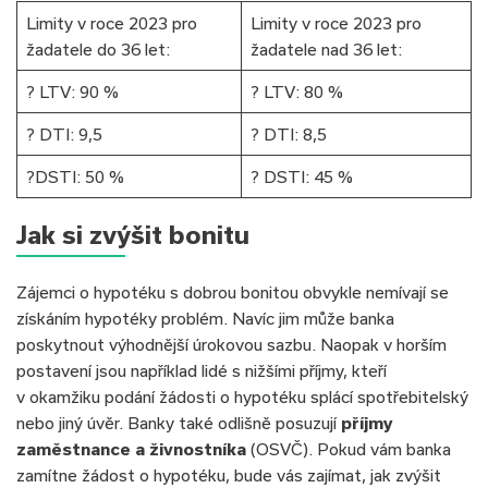
Limity v roce 2023 pro
Limity v roce 2023 pro
žadatele do 36 let:
žadatele nad 36 let:
? LTV: 90 %
? LTV: 80 %
? DTI: 9,5
? DTI: 8,5
?DSTI: 50 %
? DSTI: 45 %
Jak si zvýšit bonitu
Zájemci o hypotéku s dobrou bonitou obvykle nemívají se
získáním hypotéky problém. Navíc jim může banka
poskytnout výhodnější úrokovou sazbu. Naopak v horším
postavení jsou například lidé s nižšími příjmy, kteří
v okamžiku podání žádosti o hypotéku splácí spotřebitelský
nebo jiný úvěr. Banky také odlišně posuzují
příjmy
zaměstnance a živnostníka
(OSVČ). Pokud vám banka
zamítne žádost o hypotéku, bude vás zajímat, jak zvýšit