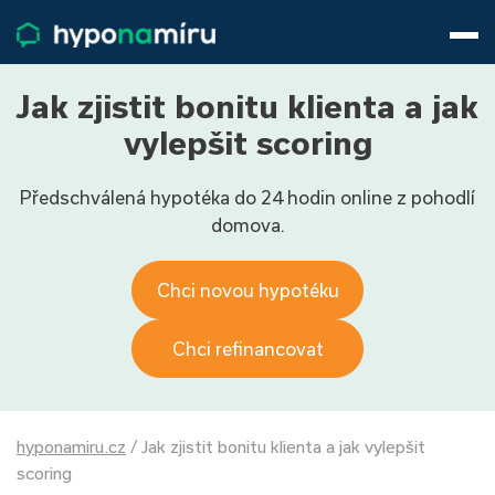
Hypotéky
Životní pojištění
Pojištění nemovitosti
Jak zjistit bonitu klienta a jak
Články
vylepšit scoring
O nás
Předschválená hypotéka do 24 hodin online z pohodlí
800 688 388
9−16 hod.
domova.
Přihlásit
Chci novou hypotéku
Chci refinancovat
hyponamiru.cz
/
Jak zjistit bonitu klienta a jak vylepšit
scoring