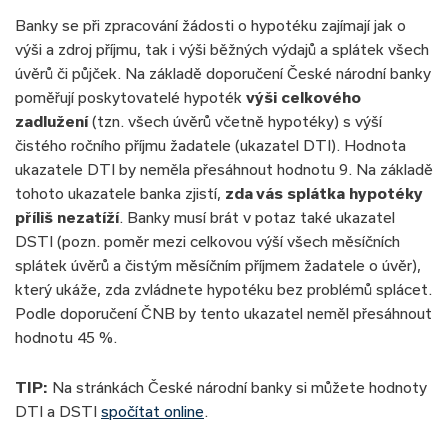
Banky se při zpracování žádosti o hypotéku zajímají jak o
výši a zdroj příjmu, tak i výši běžných výdajů a splátek všech
úvěrů či půjček. Na základě doporučení České národní banky
poměřují poskytovatelé hypoték
výši celkového
zadlužení
(tzn. všech úvěrů včetně hypotéky) s výší
čistého ročního příjmu žadatele (ukazatel DTI). Hodnota
ukazatele DTI by neměla přesáhnout hodnotu 9. Na základě
tohoto ukazatele banka zjistí,
zda vás splátka hypotéky
příliš nezatíží
. Banky musí brát v potaz také ukazatel
DSTI (pozn. poměr mezi celkovou výší všech měsíčních
splátek úvěrů a čistým měsíčním příjmem žadatele o úvěr),
který ukáže, zda zvládnete hypotéku bez problémů splácet.
Podle doporučení ČNB by tento ukazatel neměl přesáhnout
hodnotu 45 %.
TIP:
Na stránkách České národní banky si můžete hodnoty
DTI a DSTI
spočítat online
.