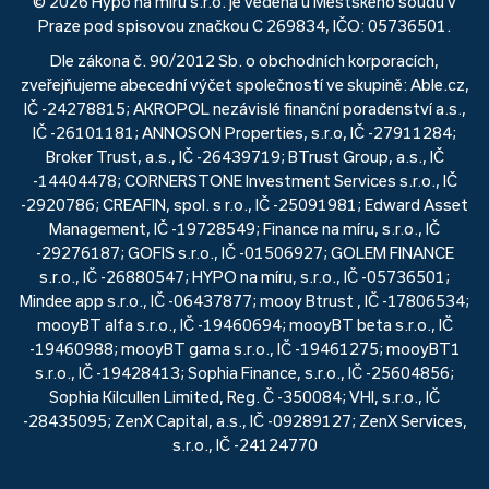
© 2026 Hypo na míru s.r.o. je vedená u Městského soudu v
Praze pod spisovou značkou C 269834, IČO: 05736501.
Dle zákona č. 90/2012 Sb. o obchodních korporacích,
zveřejňujeme abecední výčet společností ve skupině: Able.cz,
IČ -24278815; AKROPOL nezávislé finanční poradenství a.s.,
IČ -26101181; ANNOSON Properties, s.r.o, IČ -27911284;
Broker Trust, a.s., IČ -26439719; BTrust Group, a.s., IČ
-14404478; CORNERSTONE Investment Services s.r.o., IČ
-2920786; CREAFIN, spol. s r.o., IČ -25091981; Edward Asset
Management, IČ -19728549; Finance na míru, s.r.o., IČ
-29276187; GOFIS s.r.o., IČ -01506927; GOLEM FINANCE
s.r.o., IČ -26880547; HYPO na míru, s.r.o., IČ -05736501;
Mindee app s.r.o., IČ -06437877; mooy Btrust , IČ -17806534;
mooyBT alfa s.r.o., IČ -19460694; mooyBT beta s.r.o., IČ
-19460988; mooyBT gama s.r.o., IČ -19461275; mooyBT1
s.r.o., IČ -19428413; Sophia Finance, s.r.o., IČ -25604856;
Sophia Kilcullen Limited, Reg. Č -350084; VHI, s.r.o., IČ
-28435095; ZenX Capital, a.s., IČ -09289127; ZenX Services,
s.r.o., IČ -24124770