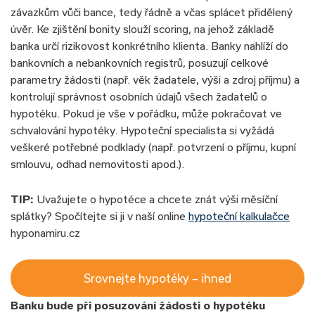
závazkům vůči bance, tedy řádně a včas splácet přidělený
úvěr. Ke zjištění bonity slouží scoring, na jehož základě
banka určí rizikovost konkrétního klienta. Banky nahlíží do
bankovních a nebankovních registrů, posuzují celkové
parametry žádosti (např. věk žadatele, výši a zdroj příjmu) a
kontrolují správnost osobních údajů všech žadatelů o
hypotéku. Pokud je vše v pořádku, může pokračovat ve
schvalování hypotéky. Hypoteční specialista si vyžádá
veškeré potřebné podklady (např. potvrzení o příjmu, kupní
smlouvu, odhad nemovitosti apod.).
TIP:
Uvažujete o hypotéce a chcete znát výši měsíční
splátky? Spočítejte si ji v naší online
hypoteční kalkulačce
hyponamiru.cz
Srovnejte hypotéky – ihned
Banku bude při posuzování žádosti o hypotéku