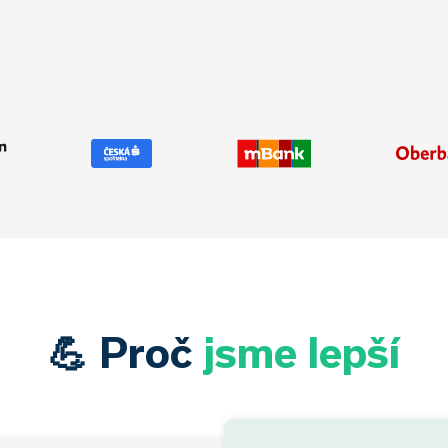
💪 Proč
jsme lepší