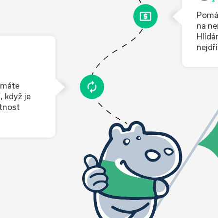
Pomáh
na ne
Hlídá
nejdř
 máte
, když je
atnost