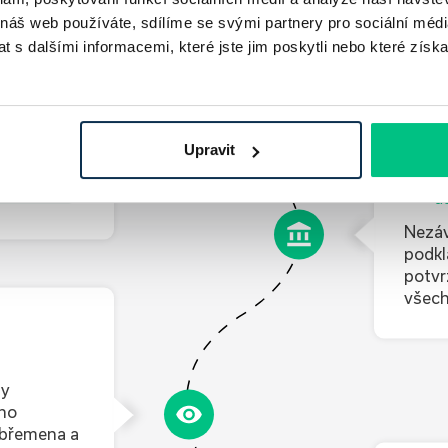
 náš web používáte, sdílíme se svými partnery pro sociální média
te si tak
 s dalšími informacemi, které jste jim poskytli nebo které získa
íme vám též
m bude k
dáme po
Upravit
2
Z
ní online
d
Nezáv
podkl
potvr
všech
My
ého
 břemena a