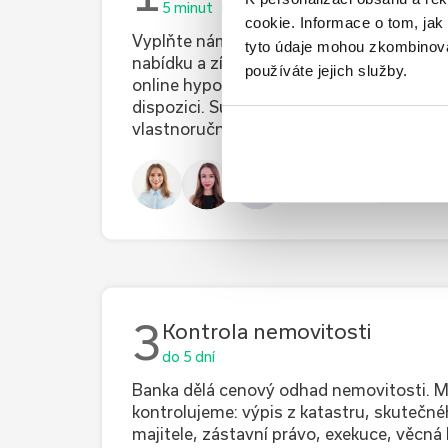
5 minut
cookie. Informace o tom, jak
Vyplňte nám co nejvíce informací, zpřesní
tyto údaje mohou zkombinovat
nabídku a získáte lepší podmínky. Přiděl
používáte jejich služby.
online hypotečního specialistu, který vá
dispozici. Superkonkrétní nabídku vám 
vlastnoruční kontrole do druhého dne.
jsme ny
3
Kontrola nemovitosti
do 5 dní
Banka dělá cenový odhad nemovitosti. 
kontrolujeme: výpis z katastru, skutečn
majitele, zástavní právo, exekuce, věcná