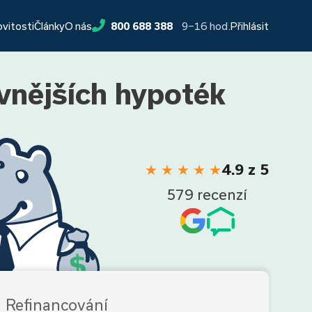
9−16 hod.
ovitosti
Články
O nás
800 688 388
Přihlásit
vnějších hypoték
★
★
★
★
★
4.9 z 5
579 recenzí
Refinancování