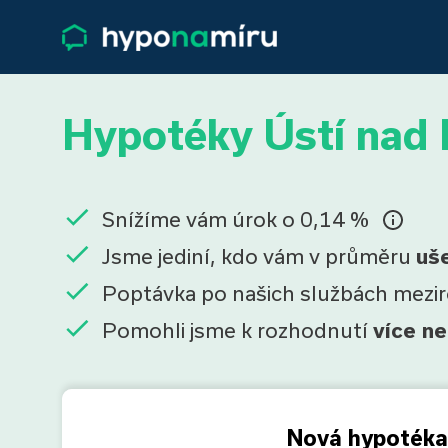
Hypotéky Ústí nad
Snížíme vám úrok o 0,14 %
Jsme jediní, kdo vám v průměru
uš
Poptávka po našich službách mezi
Pomohli jsme k rozhodnutí
více ne
Nová hypotéka