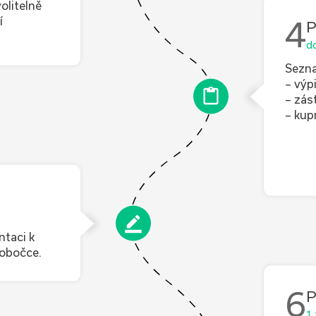
olitelně
í
4
P
do
Sezna
– výp
– zás
– kup
ntaci k
pobočce.
6
P
1