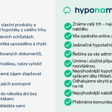
Známe celý trh – na
vlastní produkty a
nabídku.
í hypotéky z celého trhu.
Vše sjednáte online
obních schůzkách.
otéka upozaděna a chybí
Jedinečné hypoteční
dovaných dokumentů,
Řešíme za vás admini
Umíme i složité příp
todikou, nelze vyřešit
nezvládnou.
Nejvýhodnější hypot
nemá zájem zlepšovat
splácení díky Hlídači
Odhalujeme skryté 
 jejich postupné
na ně.
Nejvýhodnější nabíd
do několika dní bez
otékami
Přebíráme komunikac
kládáte sami.