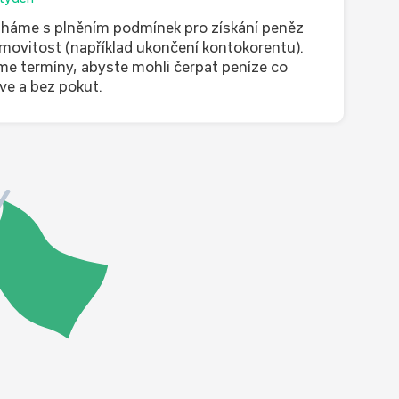
áme s plněním podmínek pro získání peněz
movitost (například ukončení kontokorentu).
me termíny, abyste mohli čerpat peníze co
íve a bez pokut.