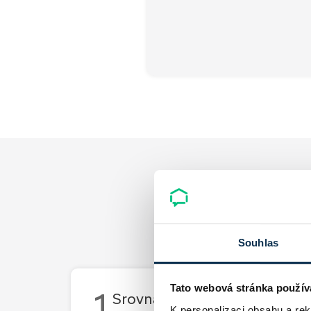
Souhlas
Tato webová stránka použív
1
Srovnání všech hypoték v Č
K personalizaci obsahu a re