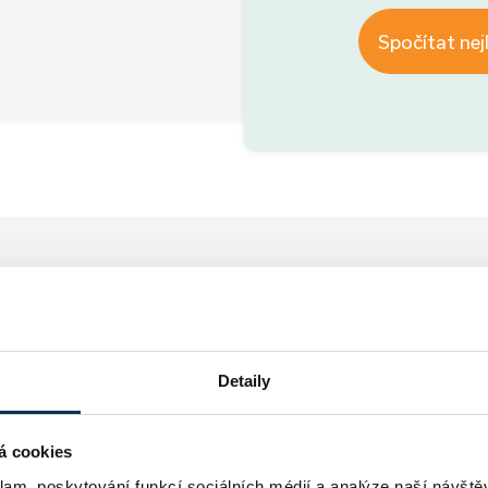
Spočítat nej
Jak
to bude probíhat
Detaily
á cookies
R
klam, poskytování funkcí sociálních médií a analýze naší návšt