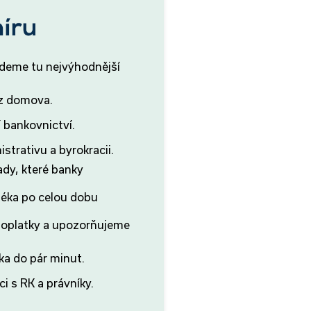
jdeme tu nejvýhodnější
 z domova.
 bankovnictví.
strativu a byrokracii.
ady, které banky
éka po celou dobu
.
poplatky a upozorňujeme
ka do pár minut.
i s RK a právníky.