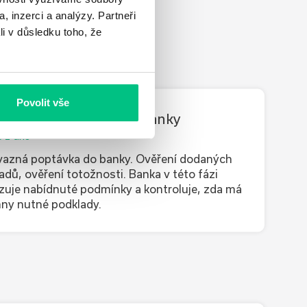
, inzerci a analýzy. Partneři
li v důsledku toho, že
Povolit vše
áměr financování do banky
o 1 dne
azná poptávka do banky. Ověření dodaných
adů, ověření totožnosti. Banka v této fázi
zuje nabídnuté podmínky a kontroluje, zda má
ny nutné podklady.