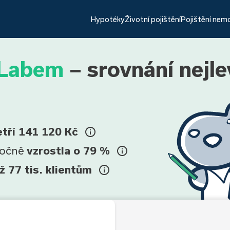
Hypotéky
Životní pojištění
Pojištění nem
 Labem
– srovnání nejle
etří 141 120 Kč
ročně
vzrostla o 79 %
ž 77 tis. klientům