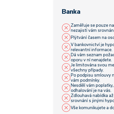
Banka
Zaměřuje se pouze na 
nezajistí vám srovnán
Plýtvání časem na os
V bankovnictví je hyp
relevantní informace.
Dá vám seznam poža
oporu v ní nenajdete.
Je limitována svou me
všechny případy.
Po podpisu smlouvy 
vám podmínky.
Nesdělí vám poplatky,
odhalování je na vás.
Zdlouhavá nabídka až 
srovnání s jinými hyp
Vše komunikujete a do