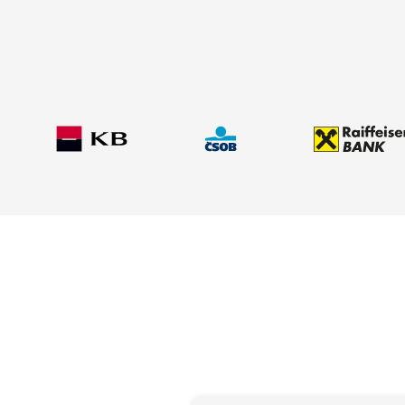
✅Typ úvěru:
Nová hypotéka
✅Úrok:
od 4,69 %
✅Hodnota nemovitosti:
3 800 000 Kč
✅Doba splácení:
30 let
✅Výše úvěru:
3 500 000 Kč
✅Měsíční splátka:
18 131 Kč