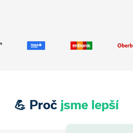
💪 Proč
jsme lepší