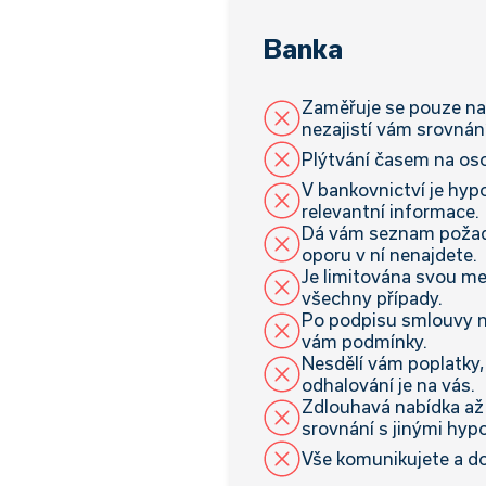
Banka
Zaměřuje se pouze na 
nezajistí vám srovnán
Plýtvání časem na os
V bankovnictví je hyp
relevantní informace.
Dá vám seznam poža
oporu v ní nenajdete.
Je limitována svou me
všechny případy.
Po podpisu smlouvy 
vám podmínky.
Nesdělí vám poplatky,
odhalování je na vás.
Zdlouhavá nabídka až 
srovnání s jinými hyp
Vše komunikujete a do