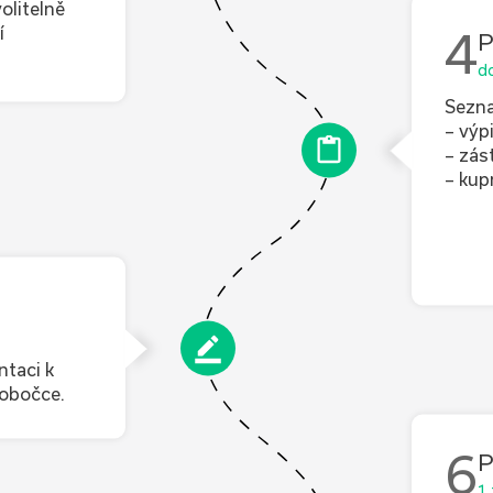
olitelně
í
4
P
do
Sezna
– výp
– zás
– kup
ntaci k
pobočce.
6
P
1