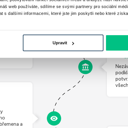
 náš web používáte, sdílíme se svými partnery pro sociální média
te si tak
 s dalšími informacemi, které jste jim poskytli nebo které získa
íme vám též
m bude k
dáme po
Upravit
2
Z
ní online
d
Nezáv
podkl
potvr
všech
My
ého
 břemena a