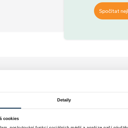
Spočítat nej
Jak
to bude probíhat
Detaily
á cookies
R
klam, poskytování funkcí sociálních médií a analýze naší návšt