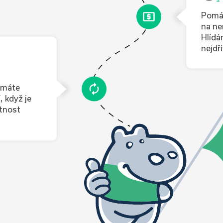
Pomáh
na ne
Hlídá
nejdř
 máte
, když je
atnost