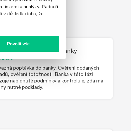
, inzerci a analýzy. Partneři
li v důsledku toho, že
Povolit vše
áměr financování do banky
o 1 dne
azná poptávka do banky. Ověření dodaných
adů, ověření totožnosti. Banka v této fázi
zuje nabídnuté podmínky a kontroluje, zda má
ny nutné podklady.