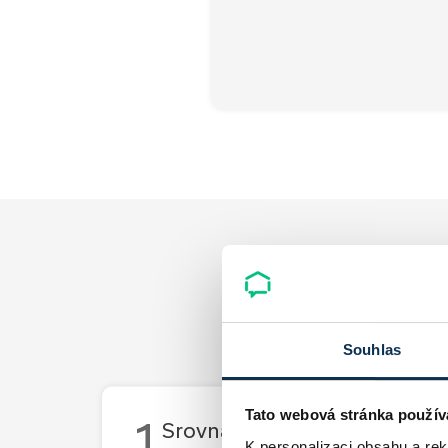
Souhlas
Tato webová stránka použív
1
Srovnání všech hypoték v Č
K personalizaci obsahu a re