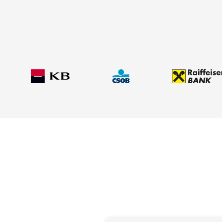
✅Typ úvěru:
Refinancování
✅Úrok:
od 4,69 %
✅Hodnota nemovitosti:
3 800 000 Kč
✅Doba splácení:
30 let
✅Výše úvěru:
3 500 000 Kč
✅Měsíční splátka:
18 131 Kč