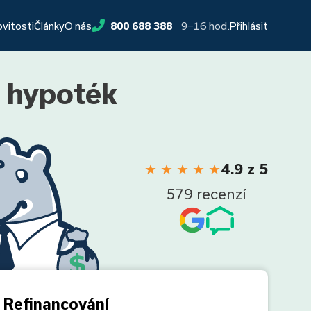
9−16 hod.
ovitosti
Články
O nás
800 688 388
Přihlásit
h hypoték
★
★
★
★
★
4.9 z 5
579 recenzí
Refinancování