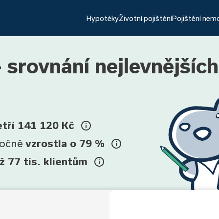
Hypotéky
Životní pojištění
Pojištění nem
 srovnání nejlevnějšíc
etří 141 120 Kč
ročně
vzrostla o 79 %
ž 77 tis. klientům