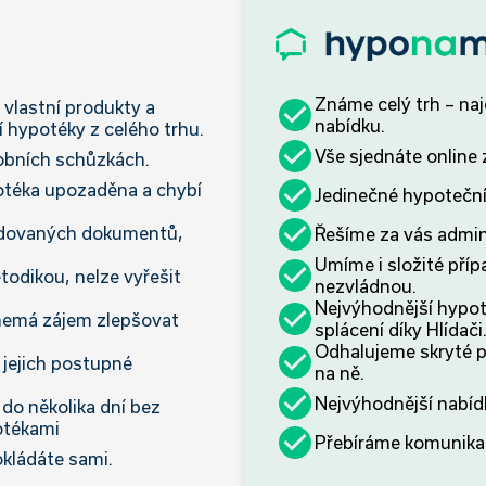
Známe celý trh – na
vlastní produkty a
nabídku.
í hypotéky z celého trhu.
Vše sjednáte online
obních schůzkách.
otéka upozaděna a chybí
Jedinečné hypoteční
dovaných dokumentů,
Řešíme za vás admini
Umíme i složité příp
todikou, nelze vyřešit
nezvládnou.
Nejvýhodnější hypot
nemá zájem zlepšovat
splácení díky Hlídači
Odhalujeme skryté 
 jejich postupné
na ně.
Nejvýhodnější nabíd
do několika dní bez
otékami
Přebíráme komunikac
kládáte sami.