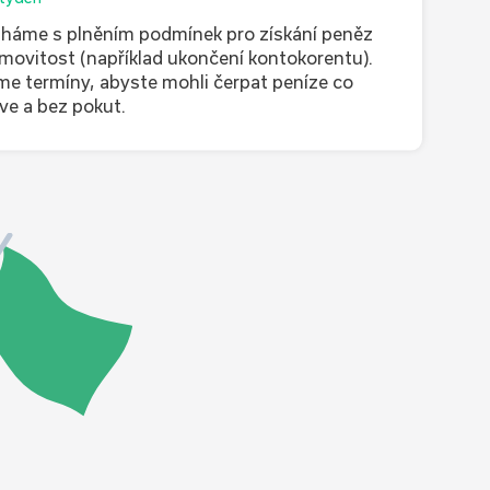
áme s plněním podmínek pro získání peněz
movitost (například ukončení kontokorentu).
me termíny, abyste mohli čerpat peníze co
íve a bez pokut.