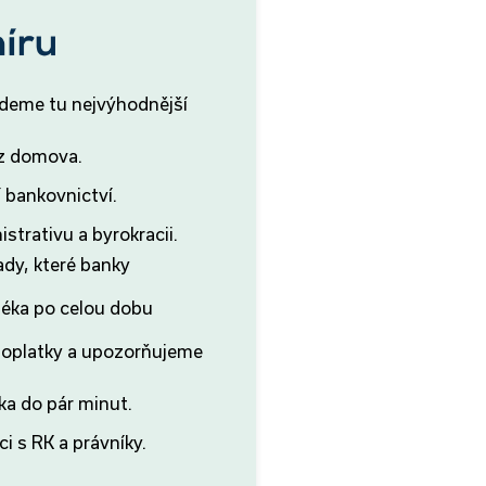
jdeme tu nejvýhodnější
 z domova.
 bankovnictví.
strativu a byrokracii.
ady, které banky
éka po celou dobu
.
poplatky a upozorňujeme
ka do pár minut.
i s RK a právníky.