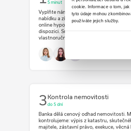
5 minut
cookie. Informace o tom, jak
Vyplňte nám co nejvíce informací, zpřesní
tyto údaje mohou zkombinovat
nabídku a získáte lepší podmínky. Přiděl
používáte jejich služby.
online hypotečního specialistu, který vá
dispozici. Superkonkrétní nabídku vám 
vlastnoruční kontrole do druhého dne.
jsme ny
3
Kontrola nemovitosti
do 5 dní
Banka dělá cenový odhad nemovitosti. 
kontrolujeme: výpis z katastru, skutečn
majitele, zástavní právo, exekuce, věcná