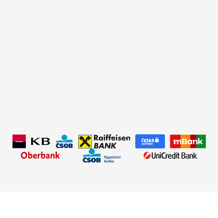
✅Typ úvěru:
Nová hypotéka
✅Úrok:
od 4,69 %
✅Hodnota nemovitosti:
3 800 000 Kč
✅Doba splácení:
30 let
✅Výše úvěru:
3 500 000 Kč
✅Měsíční splátka:
18 131 Kč