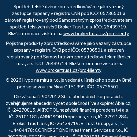
Spotřebitelské úvěry zprostředkováváme jako vázaný
zástupce zapsaný v registru ČNB pod IČO: 05736501 a
zároveň registrovaný pod Samostatným zprostředkovatelem
spotřebitelských úvěrů Broker Trust, a.s. IČO: 26439719.
Bližší informace získáte na
www.brokertrust.cz/pro-klienty
Pojistné produkty zprostředkováváme jako vázaný zástupce
zapsaný v registru ČNB pod IČO: 05736501 a zároveň
registrovaný pod Samostatným zprostředkovatelem Broker
Trust, a.s. IČO: 26439719. Bližší informace získáte na
www.brokertrust.cz/pro-klienty
© 2026 Hypo na míru s.r.o. je vedená u Krajského soudu v Brně
pod spisovou značkou C 151399, IČO: 05736501.
Dle zákona č. 90/2012 Sb. o obchodních korporacích,
zveřejňujeme abecední výčet společností ve skupině: Able.cz,
IČ -24278815; AKROPOL nezávislé finanční poradenství a.s.,
IČ -26101181; ANNOSON Properties, s.r.o, IČ -27911284;
Broker Trust, a.s., IČ -26439719; BTrust Group, a.s., IČ
-14404478; CORNERSTONE Investment Services s.r.o., IČ
-2920786; CREAFIN, spol. s r.o., IČ -25091981; Edward Asset