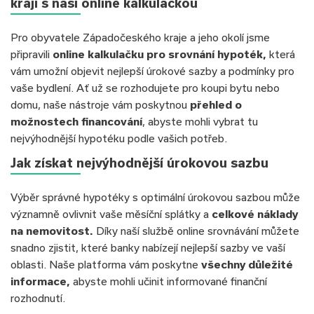
kraji s naší online kalkulačkou
Pro obyvatele Západočeského kraje a jeho okolí jsme
připravili
online kalkulačku pro srovnání hypoték,
která
vám umožní objevit nejlepší úrokové sazby a podmínky pro
vaše bydlení. Ať už se rozhodujete pro koupi bytu nebo
domu, naše nástroje vám poskytnou
přehled o
možnostech financování
, abyste mohli vybrat tu
nejvýhodnější hypotéku podle vašich potřeb.
Jak získat nejvýhodnější úrokovou sazbu
Výběr správné hypotéky s optimální úrokovou sazbou může
významně ovlivnit vaše měsíční splátky a
celkové náklady
na nemovitost.
Díky naší službě online srovnávání můžete
snadno zjistit, které banky nabízejí nejlepší sazby ve vaší
oblasti. Naše platforma vám poskytne
všechny důležité
informace,
abyste mohli učinit informované finanční
rozhodnutí.