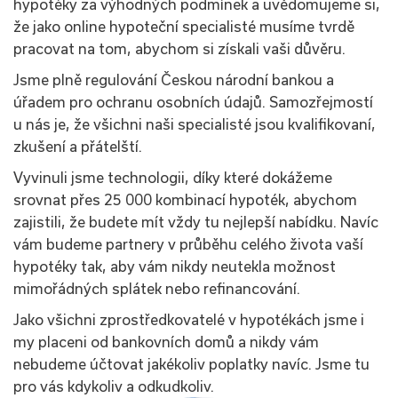
hypotéky za výhodných podmínek a uvědomujeme si,
že jako online hypoteční specialisté musíme tvrdě
pracovat na tom, abychom si získali vaši důvěru.
Jsme plně regulování Českou národní bankou a
úřadem pro ochranu osobních údajů. Samozřejmostí
u nás je, že všichni naši specialisté jsou kvalifikovaní,
zkušení a přátelští.
Vyvinuli jsme technologii, díky které dokážeme
srovnat přes 25 000 kombinací hypoték, abychom
zajistili, že budete mít vždy tu nejlepší nabídku. Navíc
vám budeme partnery v průběhu celého života vaší
hypotéky tak, aby vám nikdy neutekla možnost
mimořádných splátek nebo refinancování.
Jako všichni zprostředkovatelé v hypotékách jsme i
my placeni od bankovních domů a nikdy vám
nebudeme účtovat jakékoliv poplatky navíc. Jsme tu
pro vás kdykoliv a odkudkoliv.