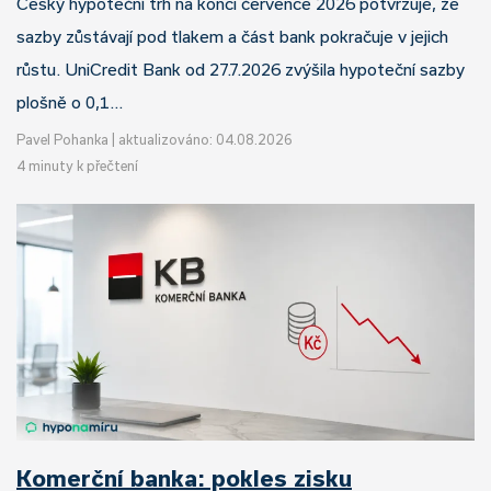
Český hypoteční trh na konci července 2026 potvrzuje, že
sazby zůstávají pod tlakem a část bank pokračuje v jejich
růstu. UniCredit Bank od 27.7.2026 zvýšila hypoteční sazby
plošně o 0,1…
Pavel Pohanka
|
aktualizováno: 04.08.2026
4 minuty k přečtení
Komerční banka: pokles zisku