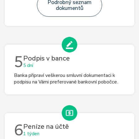
Podrobný seznam
dokumentů
5
Podpis v bance
5 dní
Banka připraví veškerou smluvní dokumentaci k
podpisu na Vámi preferované bankovní pobočce.
6
Peníze na účtě
1 týden