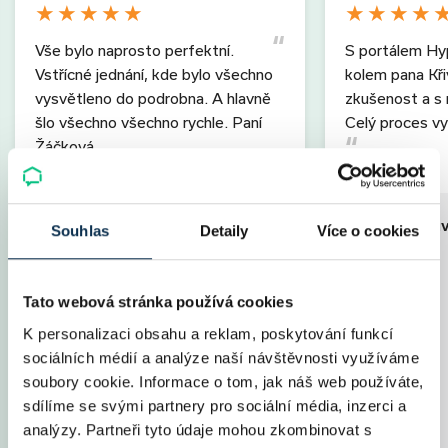
★
★
★
★
★
★
★
★
★
Vše bylo naprosto perfektní.
S portálem Hy
Vstřícné jednání, kde bylo všechno
kolem pana Kř
vysvětleno do podrobna. A hlavně
zkušenost a s r
šlo všechno všechno rychle. Paní
Celý proces vy
Žáčková…
zobrazit více
zobrazit více
Parametry ú
Souhlas
Detaily
Více o cookies
Parametry úvěru
Výše úvěru
Výše úvěru
2 200 000 Kč
Splatnost
Tato webová stránka používá cookies
Splatnost
30 let
Měs. splátka
Měs. splátka
8 231 Kč
Úrok
K personalizaci obsahu a reklam, poskytování funkcí
Úrok
2,09 %
Fixace
sociálních médií a analýze naší návštěvnosti využíváme
Fixace
5 let
LTV
soubory cookie. Informace o tom, jak náš web používáte,
LTV
80 %
Poplatky
sdílíme se svými partnery pro sociální média, inzerci a
Specialista
Jana Žáčková
Specialista
analýzy. Partneři tyto údaje mohou zkombinovat s