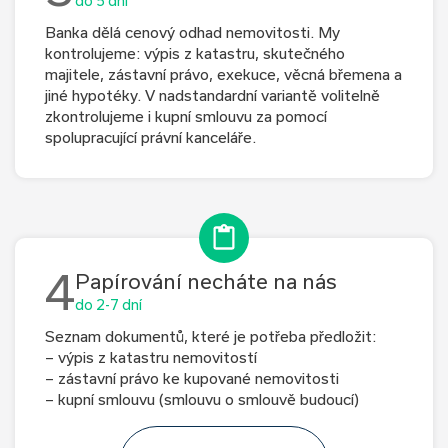
do 5 dní
Banka dělá cenový odhad nemovitosti. My
kontrolujeme: výpis z katastru, skutečného
majitele, zástavní právo, exekuce, věcná břemena a
jiné hypotéky. V nadstandardní variantě volitelně
zkontrolujeme i kupní smlouvu za pomocí
spolupracující právní kanceláře.
4
Papírování necháte na nás
do 2-7 dní
Seznam dokumentů, které je potřeba předložit:
– výpis z katastru nemovitostí
– zástavní právo ke kupované nemovitosti
– kupní smlouvu (smlouvu o smlouvě budoucí)