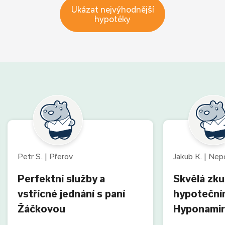
Ukázat nejvýhodnější
hypotéky
Petr S. | Přerov
Jakub K. | Ne
Perfektní služby a
Skvělá zk
vstřícné jednání s paní
hypoteční
Žáčkovou
Hyponamir