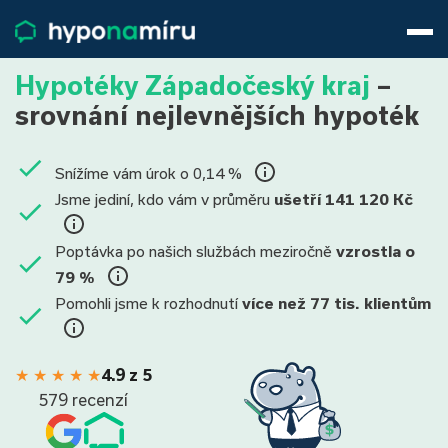
Hypotéky
Životní pojištění
Hypotéky Západočeský kraj
–
Pojištění nemovitosti
srovnání nejlevnějších hypoték
Články
O nás
Snížíme vám úrok o 0,14 %
800 688 388
9−16 hod.
Jsme jediní, kdo vám v průměru
ušetří 141 120 Kč
Přihlásit
Poptávka po našich službách meziročně
vzrostla o
79 %
Pomohli jsme k rozhodnutí
více než 77 tis. klientům
★
★
★
★
★
4.9 z 5
579 recenzí