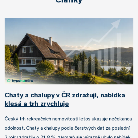
Chaty a chalupy v ČR zdražují, nabídka
klesá a trh zrychluje
Český trh rekreačních nemovitostí letos ukazuje nečekanou
odolnost. Chaty a chalupy podle čerstvých dat za poslední
2 roky zdražily o 21,8 %, zároveň ale výrazně ubylo nabídek