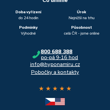
Co umíme
obou případech najdou výhodné řešení, které “utáhnete”.
Dalšími kvalitními proklientskými bankami jsou Komerční
banka, Moneta a Raiffeisenbank.
Doba vyřízení
Úrok
do 24 hodin
Nejnižší na trhu
Podmínky
Působnost
Výhodné
celá ČR - jsme online
800 688 388
po-pá 9-16 hod
info@hyponamiru.cz
Pobočky a kontakty
★
★
★
★
★