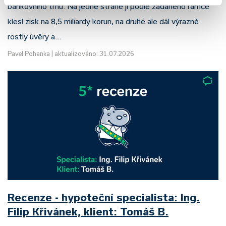
bankovního trhu. Na jedné straně jí podle zadaného rámce
klesl zisk na 8,5 miliardy korun, na druhé ale dál výrazně
rostly úvěry a…
Pavel Pohanka
|
aktualizováno: 31.07.2026
Recenze - hypoteční specialista: Ing.
Filip Křivánek, klient: Tomáš B.