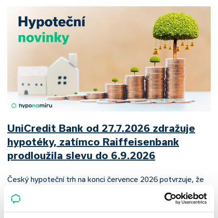
UniCredit Bank od 27.7.2026 zdražuje
hypotéky, zatímco Raiffeisenbank
prodloužila slevu do 6.9.2026
Český hypoteční trh na konci července 2026 potvrzuje, že
sazby zůstávají pod tlakem a část bank pokračuje v jejich
růstu. UniCredit Bank od 27.7.2026 zvýšila hypoteční sazby