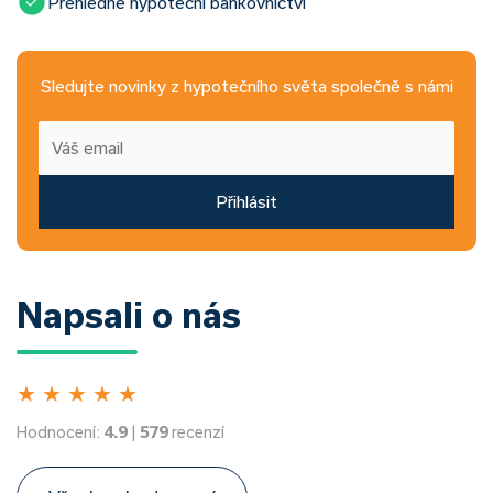
Přehledné hypoteční bankovnictví
Sledujte novinky z hypotečního světa společně s námi
Přihlásit
Napsali o nás
★
★
★
★
★
Hodnocení:
4.9
|
579
recenzí