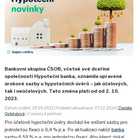
Bankovní skupina ČSOB, včetně své dceřiné
společnosti Hypoteční banka, oznámila upravené
úrokové sazby u hypotečních úvěrů – jak účelových,
tak i neúčelových. Tato změna platí od od 2. 10.
2023.
Datum vydání: 28.09.2023 | Poslední aktualizace: 07.02.2024 |
Daniela
Opletalová
| 2 minuty k přečtení
Pro účelové hypoteční úvěry dochází ke snížení sazby pro
jednoletou fixaci o 0,4 % p.a. Po aktualizaci nabízí
banka
sazbu 6,59 % p.a. pro jednoletou fixaci. Aby klient získal