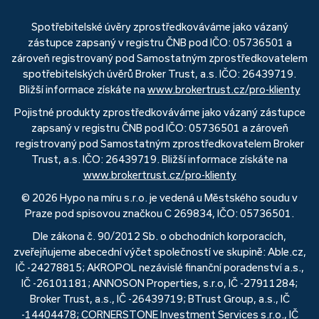
Spotřebitelské úvěry zprostředkováváme jako vázaný
zástupce zapsaný v registru ČNB pod IČO: 05736501 a
zároveň registrovaný pod Samostatným zprostředkovatelem
spotřebitelských úvěrů Broker Trust, a.s. IČO: 26439719.
Bližší informace získáte na
www.brokertrust.cz/pro-klienty
Pojistné produkty zprostředkováváme jako vázaný zástupce
zapsaný v registru ČNB pod IČO: 05736501 a zároveň
registrovaný pod Samostatným zprostředkovatelem Broker
Trust, a.s. IČO: 26439719. Bližší informace získáte na
www.brokertrust.cz/pro-klienty
© 2026 Hypo na míru s.r.o. je vedená u Městského soudu v
Praze pod spisovou značkou C 269834, IČO: 05736501.
Dle zákona č. 90/2012 Sb. o obchodních korporacích,
zveřejňujeme abecední výčet společností ve skupině: Able.cz,
IČ -24278815; AKROPOL nezávislé finanční poradenství a.s.,
IČ -26101181; ANNOSON Properties, s.r.o, IČ -27911284;
Broker Trust, a.s., IČ -26439719; BTrust Group, a.s., IČ
-14404478; CORNERSTONE Investment Services s.r.o., IČ