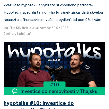
Zvažujete hypotéku a vybíráte si vhodného partnera?
Hypoteční specialista Ing. Filip Křivánek získal další skvělou
recenzi a s financováním vašeho bydlení rád pomůže i vám.
Ing. Filip Křivánek
|
aktualizováno: 30.07.2026
2 minuty k přečtení
hypotalks #10: Investice do