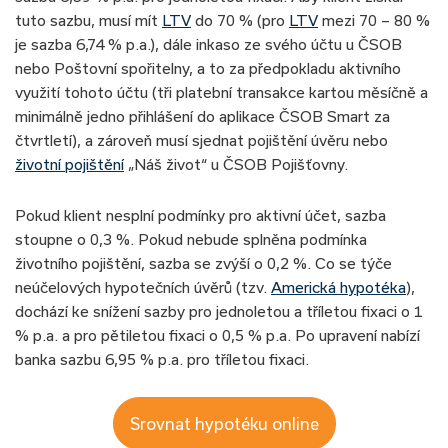
tuto sazbu, musí mít
LTV
do 70 % (pro
LTV
mezi 70 – 80 %
je sazba 6,74 % p.a.), dále inkaso ze svého účtu u ČSOB
nebo Poštovní spořitelny, a to za předpokladu aktivního
využití tohoto účtu (tři platební transakce kartou měsíčně a
minimálně jedno přihlášení do aplikace ČSOB Smart za
čtvrtletí), a zároveň musí sjednat pojištění úvěru nebo
životní pojištění
„Náš život“ u ČSOB Pojišťovny.
Pokud klient nesplní podmínky pro aktivní účet, sazba
stoupne o 0,3 %. Pokud nebude splněna podmínka
životního pojištění, sazba se zvýší o 0,2 %. Co se týče
neúčelových hypotečních úvěrů (tzv.
Americká hypotéka
),
dochází ke snížení sazby pro jednoletou a tříletou fixaci o 1
% p.a. a pro pětiletou fixaci o 0,5 % p.a. Po upravení nabízí
banka sazbu 6,95 % p.a. pro tříletou fixaci.
Srovnat hypotéku online