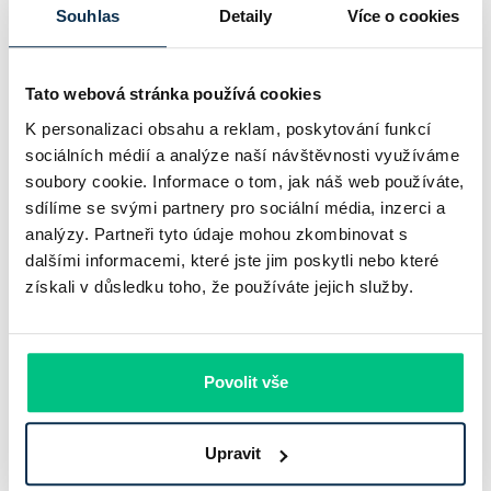
plošně o 0,1…
Souhlas
Detaily
Více o cookies
Pavel Pohanka
|
aktualizováno: 04.08.2026
4 minuty k přečtení
Tato webová stránka používá cookies
K personalizaci obsahu a reklam, poskytování funkcí
sociálních médií a analýze naší návštěvnosti využíváme
soubory cookie. Informace o tom, jak náš web používáte,
sdílíme se svými partnery pro sociální média, inzerci a
analýzy. Partneři tyto údaje mohou zkombinovat s
dalšími informacemi, které jste jim poskytli nebo které
získali v důsledku toho, že používáte jejich služby.
Povolit vše
Komerční banka: pokles zisku
neznamená slabší banku
Upravit
Komerční banka nabízí docela plastický obrázek dnešního