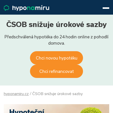
Hypotéky
Životní pojištění
Pojištění nemovitosti
ČSOB snižuje úrokové sazby
Články
Předschválená hypotéka do 24 hodin online z pohodlí
O nás
domova.
800 688 388
9−16 hod.
Přihlásit
Chci novou hypotéku
Chci refinancovat
hyponamiru.cz
/
ČSOB snižuje úrokové sazby