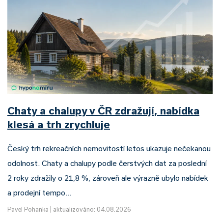
Chaty a chalupy v ČR zdražují, nabídka
klesá a trh zrychluje
Český trh rekreačních nemovitostí letos ukazuje nečekanou
odolnost. Chaty a chalupy podle čerstvých dat za poslední
2 roky zdražily o 21,8 %, zároveň ale výrazně ubylo nabídek
a prodejní tempo…
Pavel Pohanka
|
aktualizováno: 04.08.2026