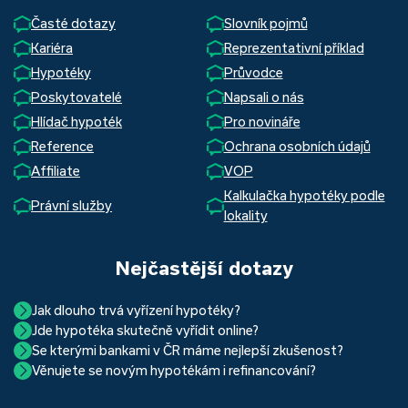
Časté dotazy
Slovník pojmů
Kariéra
Reprezentativní příklad
Hypotéky
Průvodce
Poskytovatelé
Napsali o nás
Hlídač hypoték
Pro novináře
Reference
Ochrana osobních údajů
Affiliate
VOP
Kalkulačka hypotéky podle
Právní služby
lokality
Nejčastější dotazy
Jak dlouho trvá vyřízení hypotéky?
Jde hypotéka skutečně vyřídit online?
Hypotéka se dá zvládnout za měsíc i za tři. Nejčastěji její
Se kterými bankami v ČR máme nejlepší zkušenost?
Ano, skutečně jde. Díky moderním technologiím, které
uzavření trvá okolo 2 měsíců. Důvodem je především
Věnujete se novým hypotékám i refinancování?
Nejvíce proklientská je určitě Hypoteční banka. Svou
používáme, již do banky při vyřizování hypotéky skutečně
schvalovací proces na straně bank. Existuje však řada cest,
Ano, věnujeme se jak novým hypotékám, tak
refinancování
rychlostí vyřizování požadavků, kvalitou servisu, nabídkou
nemusíte. Přesvědčte se sami.
jak schválení žádosti o hypotéku urychlit a my víme jak na