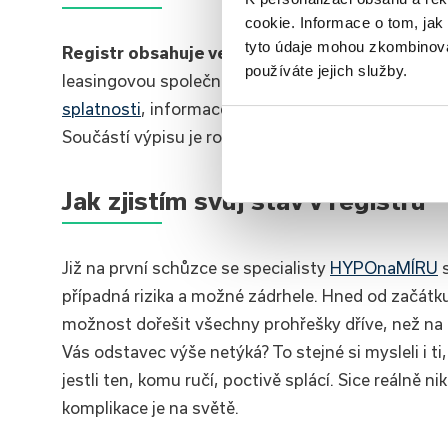
cookie. Informace o tom, jak
tyto údaje mohou zkombinovat
Registr obsahuje veškeré informace o půjčkác
používáte jejich služby.
leasingovou společností. Obsahuje kromě osobníc
splatnosti
, informace o jednotlivých dlužných část
Součástí výpisu je rovněž časová známka, jenž uka
Jak zjistím svůj stav v registru
Již na první schůzce se specialisty
HYPOnaMÍRU
s
případná rizika a možné zádrhele. Hned od začátku
možnost dořešit všechny prohřešky dříve, než na 
Vás odstavec výše netýká? To stejné si mysleli i ti,
jestli ten, komu ručí, poctivě splácí. Sice reálně 
komplikace je na světě.