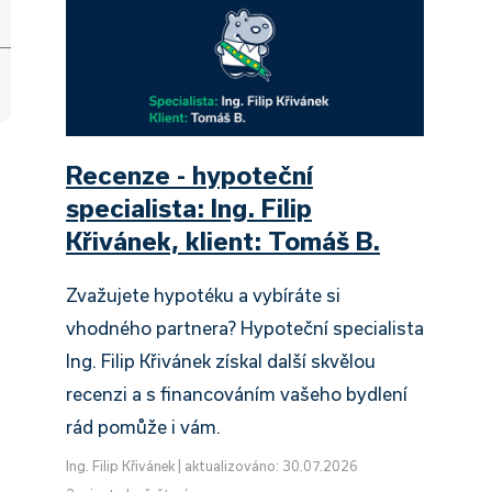
Recenze - hypoteční
specialista: Ing. Filip
Křivánek, klient: Tomáš B.
Zvažujete hypotéku a vybíráte si
vhodného partnera? Hypoteční specialista
Ing. Filip Křivánek získal další skvělou
recenzi a s financováním vašeho bydlení
rád pomůže i vám.
Ing. Filip Křivánek
|
aktualizováno: 30.07.2026