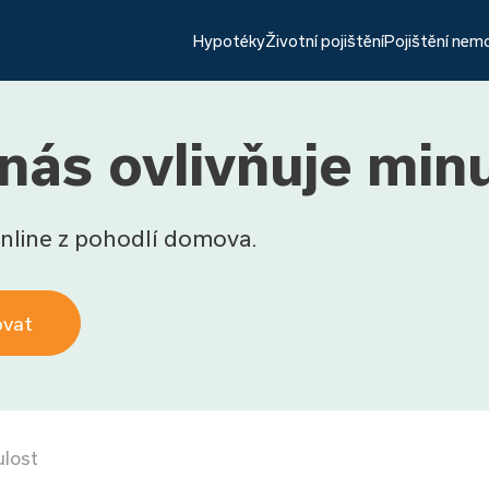
Hypotéky
Životní pojištění
Pojištění nem
nás ovlivňuje min
nline z pohodlí domova.
ovat
ulost