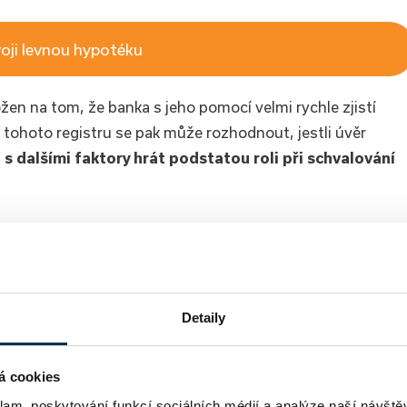
voji levnou hypotéku
žen na tom, že banka s jeho pomocí velmi rychle zjistí
z tohoto registru se pak může rozhodnout, jestli úvěr
 dalšími faktory hrát podstatou roli při schvalování
”, kteří mohou záznamy v něm využít jako přehled všech
 minula nemáte, anebo poctivě splácíte, registr je spíše
Detaily
á cookies
klam, poskytování funkcí sociálních médií a analýze naší návšt