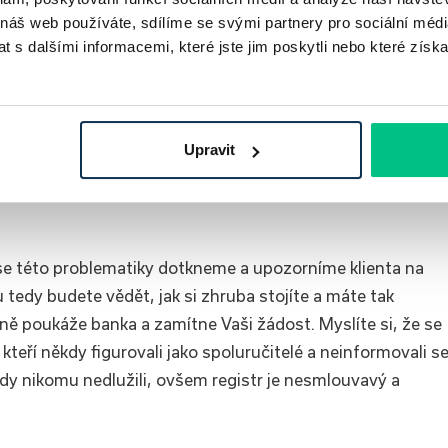
 náš web používáte, sdílíme se svými partnery pro sociální média
 s dalšími informacemi, které jste jim poskytli nebo které získa
h a závazcích poskytnutých bankou
, spořitelnou nebo
h údajů také informace o aktuálních závazcích po
kách a názvy společností, které tyto dluhy evidují.
zuje, ke kterému datu jsou informace na výpisu aktuální.
Upravit
e této problematiky dotkneme a upozorníme klienta na
 tedy budete vědět, jak si zhruba stojíte a máte tak
ně poukáže banka a zamítne Vaši žádost. Myslíte si, že se
 kteří někdy figurovali jako spoluručitelé a neinformovali se
nikdy nikomu nedlužili, ovšem registr je nesmlouvavý a