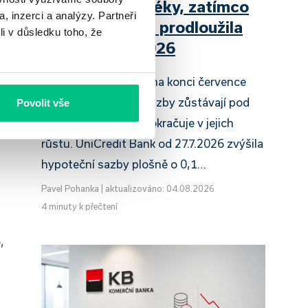
zdražuje hypotéky, zatímco
, inzerci a analýzy. Partneři
Raiffeisenbank prodloužila
li v důsledku toho, že
slevu do 6.9.2026
Český hypoteční trh na konci července
2026 potvrzuje, že sazby zůstávají pod
Povolit vše
tlakem a část bank pokračuje v jejich
růstu. UniCredit Bank od 27.7.2026 zvýšila
hypoteční sazby plošně o 0,1…
Pavel Pohanka
|
aktualizováno: 04.08.2026
4 minuty k přečtení
,