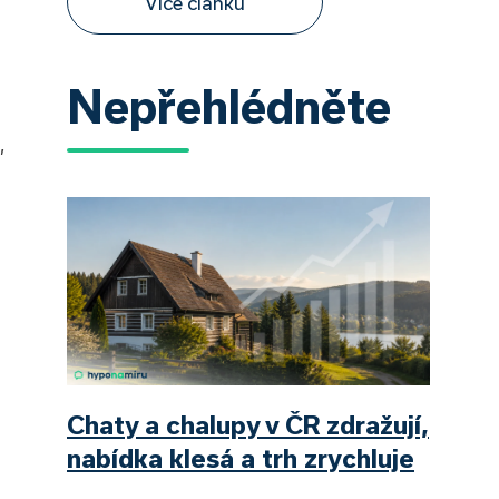
Více článků
Nepřehlédněte
,
Chaty a chalupy v ČR zdražují,
nabídka klesá a trh zrychluje