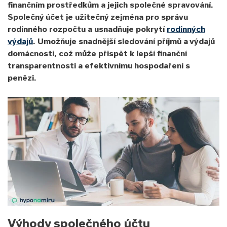
finančním prostředkům a jejich společné spravování.
Společný účet je užitečný zejména pro správu
rodinného rozpočtu a usnadňuje pokrytí
rodinných
výdajů
. Umožňuje snadnější sledování příjmů a výdajů
domácnosti, což může přispět k lepší finanční
transparentnosti a efektivnímu hospodaření s
penězi.
Výhody společného účtu