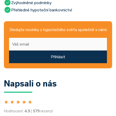
Zvýhodněné podmínky
Přehledné hypoteční bankovnictví
Sledujte novinky z hypotečního světa společně s námi
Přihlásit
Napsali o nás
★
★
★
★
★
Hodnocení:
4.9
|
579
recenzí