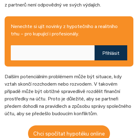
z partnerů není odpovědný ve svých výdajích.
Nenechte si ujít novinky z hypotečního a realitního
trhu – pro kupující i profesionály.
Přihlásit
Dalším potenciálním problémem může být situace, kdy
vztah skončí rozchodem nebo rozvodem. V takovém
případě může být obtížné spravedlivě rozdělit finanční
prostředky na účtu. Proto je důležité, aby se partneři
předem dohodli na pravidlech a způsobu správy společného
účtu, aby se předešlo budoucím konfliktům.
Chci spočítat hypotéku online