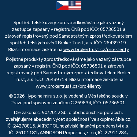
Spotřebitelské úvěry zprostředkováváme jako vázaný
zástupce zapsaný v registru ČNB pod IČO: 05736501 a
zároveň registrovaný pod Samostatným zprostředkovatelem
spotřebitelských úvěrů Broker Trust, a.s. IČO: 26439719.
Bližší informace získáte na
www.brokertrust.cz/pro-klienty
Pojistné produkty zprostředkováváme jako vázaný zástupce
zapsaný v registru ČNB pod IČO: 05736501 a zároveň
registrovaný pod Samostatným zprostředkovatelem Broker
Trust, a.s. IČO: 26439719. Bližší informace získáte na
www.brokertrust.cz/pro-klienty
© 2026 Hypo na míru s.r.o. je vedená u Městského soudu v
Praze pod spisovou značkou C 269834, IČO: 05736501.
Dle zákona č. 90/2012 Sb. o obchodních korporacích,
zveřejňujeme abecední výčet společností ve skupině: Able.cz,
IČ -24278815; AKROPOL nezávislé finanční poradenství a.s.,
IČ -26101181; ANNOSON Properties, s.r.o, IČ -27911284;