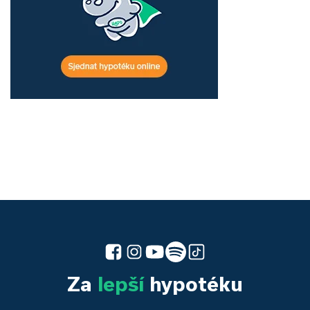
Za
lepší
hypotéku