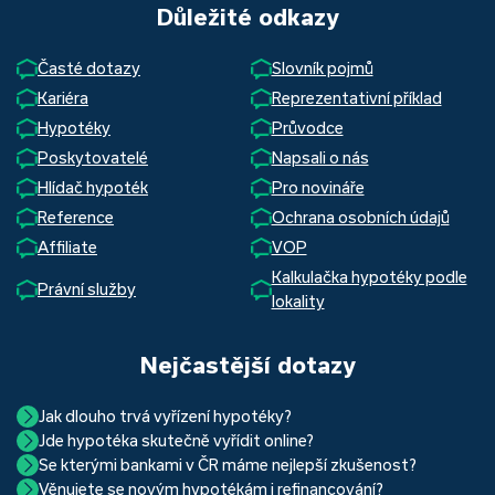
Důležité odkazy
Časté dotazy
Slovník pojmů
Kariéra
Reprezentativní příklad
Hypotéky
Průvodce
Poskytovatelé
Napsali o nás
Hlídač hypoték
Pro novináře
Reference
Ochrana osobních údajů
Affiliate
VOP
Kalkulačka hypotéky podle
Právní služby
lokality
Nejčastější dotazy
Jak dlouho trvá vyřízení hypotéky?
Jde hypotéka skutečně vyřídit online?
Hypotéka se dá zvládnout za měsíc i za tři. Nejčastěji její
Se kterými bankami v ČR máme nejlepší zkušenost?
Ano, skutečně jde. Díky moderním technologiím, které
uzavření trvá okolo 2 měsíců. Důvodem je především
Věnujete se novým hypotékám i refinancování?
Nejvíce proklientská je určitě Hypoteční banka. Svou
používáme, již do banky při vyřizování hypotéky skutečně