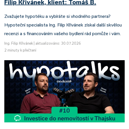
Filip Křivánek, klient: Tomáš B.
Zvažujete hypotéku a vybíráte si vhodného partnera?
Hypoteční specialista Ing. Filip Křivánek získal další skvělou
recenzi a s financováním vašeho bydlení rád pomůže i vám.
Ing. Filip Křivánek
|
aktualizováno: 30.07.2026
2 minuty k přečtení