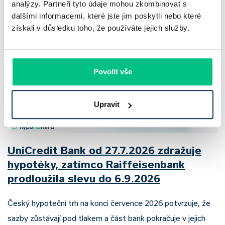
analýzy. Partneři tyto údaje mohou zkombinovat s
Pavel Pohanka
|
aktualizováno: 04.08.2026
dalšími informacemi, které jste jim poskytli nebo které
získali v důsledku toho, že používáte jejich služby.
Povolit vše
Upravit
UniCredit Bank od 27.7.2026 zdražuje
hypotéky, zatímco Raiffeisenbank
prodloužila slevu do 6.9.2026
Český hypoteční trh na konci července 2026 potvrzuje, že
sazby zůstávají pod tlakem a část bank pokračuje v jejich