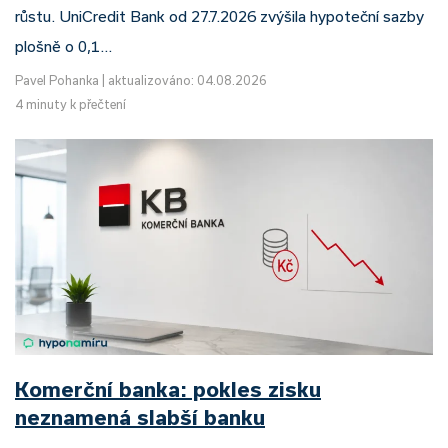
růstu. UniCredit Bank od 27.7.2026 zvýšila hypoteční sazby
plošně o 0,1…
Pavel Pohanka
|
aktualizováno: 04.08.2026
4 minuty k přečtení
Komerční banka: pokles zisku
neznamená slabší banku