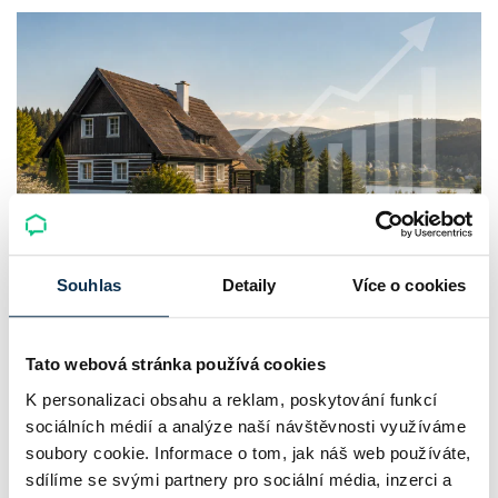
Souhlas
Detaily
Více o cookies
Chaty a chalupy v ČR zdražují, nabídka
klesá a trh zrychluje
Tato webová stránka používá cookies
Český trh rekreačních nemovitostí letos ukazuje nečekanou
K personalizaci obsahu a reklam, poskytování funkcí
odolnost. Chaty a chalupy podle čerstvých dat za poslední
sociálních médií a analýze naší návštěvnosti využíváme
2 roky zdražily o 21,8 %, zároveň ale výrazně ubylo nabídek
soubory cookie. Informace o tom, jak náš web používáte,
a prodejní tempo…
sdílíme se svými partnery pro sociální média, inzerci a