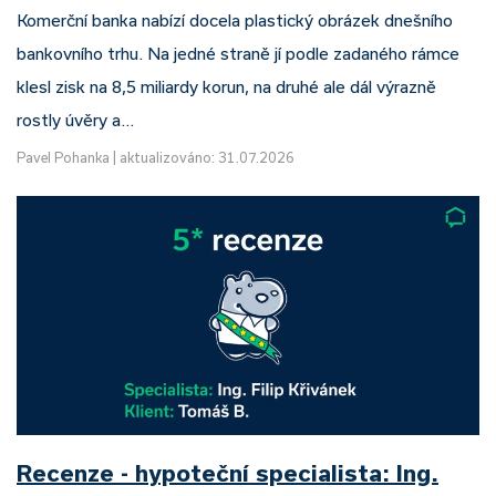
Komerční banka nabízí docela plastický obrázek dnešního
bankovního trhu. Na jedné straně jí podle zadaného rámce
klesl zisk na 8,5 miliardy korun, na druhé ale dál výrazně
rostly úvěry a…
Pavel Pohanka
|
aktualizováno: 31.07.2026
Recenze - hypoteční specialista: Ing.