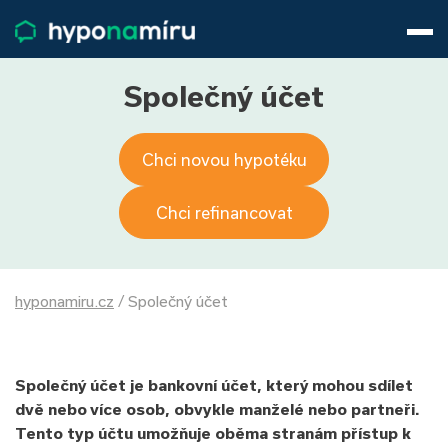
Hypotéky
Životní pojištění
Pojištění nemovitosti
Společný účet
Články
O nás
Chci novou hypotéku
800 688 388
9−16 hod.
Přihlásit
Chci refinancovat
hyponamiru.cz
/
Společný účet
Společný účet je bankovní účet, který mohou sdílet
dvě nebo více osob, obvykle manželé nebo partneři.
Tento typ účtu umožňuje oběma stranám přístup k