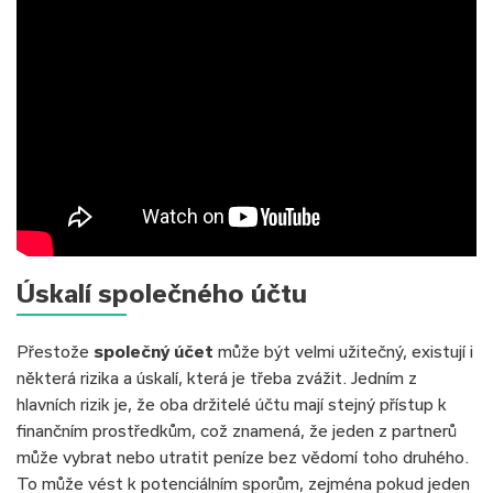
Úskalí společného účtu
Přestože
společný účet
může být velmi užitečný, existují i
některá rizika a úskalí, která je třeba zvážit. Jedním z
hlavních rizik je, že oba držitelé účtu mají stejný přístup k
finančním prostředkům, což znamená, že jeden z partnerů
může vybrat nebo utratit peníze bez vědomí toho druhého.
To může vést k potenciálním sporům, zejména pokud jeden